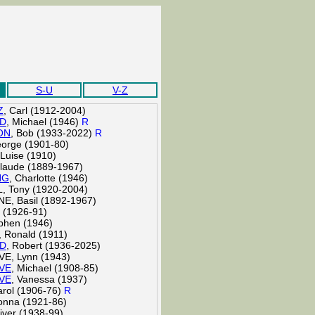
S-U
V-Z
Z
, Carl (1912-2004)
D
, Michael (1946)
R
ON
, Bob (1933-2022)
R
eorge (1901-80)
Luise (1910)
Claude (1889-1967)
NG
, Charlotte (1946)
 Tony (1920-2004)
, Basil (1892-1967)
o (1926-91)
ephen (1946)
Ronald (1911)
D
, Robert (1936-2025)
E, Lynn (1943)
VE
, Michael (1908-85)
VE
, Vanessa (1937)
arol (1906-76)
R
onna (1921-86)
liver (1938-99)