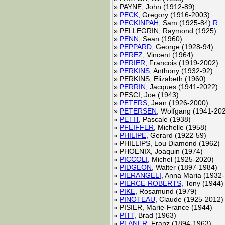
»
PAYNE, John (1912-89)
»
PECK
, Gregory (1916-2003)
»
PECKINPAH
, Sam (1925-84)
R
»
PELLEGRIN, Raymond (1925)
»
PENN
, Sean (1960)
»
PEPPARD
, George (1928-94)
»
PEREZ
, Vincent (1964)
»
PERIER
, Francois (1919-2002)
»
PERKINS
, Anthony (1932-92)
»
PERKINS, Elizabeth (1960)
»
PERRIN
, Jacques (1941-2022)
»
PESCI, Joe (1943)
»
PETERS
, Jean (1926-2000)
»
PETERSEN
, Wolfgang (1941-20
»
PETIT
, Pascale (1938)
»
PFEIFFER
, Michelle (1958)
»
PHILIPE
, Gerard (1922-59)
»
PHILLIPS, Lou Diamond (1962)
»
PHOENIX, Joaquin (1974)
»
PICCOLI
, Michel (1925-2020)
»
PIDGEON
, Walter (1897-1984)
»
PIERANGELI
, Anna Maria (1932-
»
PIERCE-ROBERTS
, Tony (1944
»
PIKE
, Rosamund (1979)
»
PINOTEAU
, Claude (1925-2012
»
PISIER, Marie-France (1944)
»
PITT
, Brad (1963)
»
PLANER
, Franz (1894-1963)