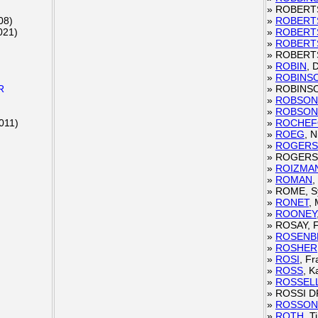
»
ROBERTS,
08)
»
ROBERT
021)
»
ROBERT
»
ROBERT
»
ROBERTS
»
ROBIN
, 
»
ROBINS
R
»
ROBINSON
»
ROBSON
»
ROBSON
011)
»
ROCHEF
»
ROEG
, 
»
ROGERS
»
ROGERS, 
»
ROIZMA
»
ROMAN
,
»
ROME, S
»
RONET
,
»
ROONEY
»
ROSAY, F
»
ROSENB
»
ROSHER
»
ROSI
, F
»
ROSS
, K
»
ROSSELL
»
ROSSI DR
»
ROSSON
»
ROTH
, T