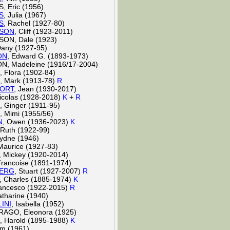
 Eric (1956)
S
, Julia (1967)
S
, Rachel (1927-80)
SON
, Cliff (1923-2011)
ON, Dale (1923)
Dany (1927-95)
ON
, Edward G. (1893-1973)
, Madeleine (1916/17-2004)
, Flora (1902-84)
, Mark (1913-78)
R
ORT
, Jean (1930-2017)
Nicolas (1928-2018)
K
+
R
, Ginger (1911-95)
Mimi (1955/56)
N
, Owen (1936-2023)
K
 Ruth (1922-99)
ydne (1946)
 Maurice (1927-83)
, Mickey (1920-2014)
rancoise (1891-1974)
ERG
, Stuart (1927-2007)
R
, Charles (1885-1974)
K
rancesco (1922-2015)
R
atharine (1940)
INI
, Isabella (1952)
AGO, Eleonora (1925)
, Harold (1895-1988)
K
im (1961)