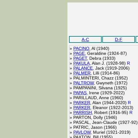
A-C
D-F
»
PACINO
, Al (1940)
»
PAGE
, Geraldine (1924-87)
»
PAGET
, Debra (1933)
»
PAKULA
, Alan J. (1928-98)
R
»
PALANCE
, Jack (1919-2006)
»
PALMER
, Lilli (1914-86)
»
PALMINTERI, Chazz (1952)
»
PALTROW
, Gwyneth (1972)
»
PAMPANINI, Silvana (1925)
»
PAPAS
, Irene (1929-2022)
»
PARILLAUD, Anne (1960)
»
PARKER
, Alan (1944-2020)
R
»
PARKER
, Eleanor (1922-2013)
»
PARRISH
, Robert (1916-95)
R
»
PARTON, Dolly (1946)
»
PASCAL, Jean-Claude (1927-92)
»
PATRIC, Jason (1966)
»
PAVLOW
, Muriel (1921-2019)
»
PAXTON, Bill (1955)