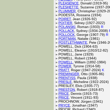
»
PLEASENCE
, Donald (1919-95)
»
PLESHETTE
, Suzanne (1937-20
»
PLUMMER
, Christopher (1929-2
»
PODESTA, Rossana (1934)
»
POIRET
, Jean (1926-92)
»
POITIER
, Sidney (1927-2022)
»
POLANSKI
, Roman (1933)
R
»
POLLACK
, Sydney (1934-2008)
»
POLLOCK
, George (1907-79)
R
»
PORTMAN
, Natalie (1981)
»
POSTLETHWAITE
, Pete (1946-2
»
POWELL, Dick (1904-63)
»
POWELL, Eleanor (1910/12-82)
»
POWELL, Jane (1929)
»
POWELL, Robert (1944)
»
POWELL
, William (1892-1984)
»
POWER
, Tyrone (1914-58)
»
PRATT
, Roger (1947-2024)
K
»
PREMINGER
, Otto (1905-86)
»
PRENTISS
, Paula (1938)
»
PRESLE
, Micheline (1922-2024)
»
PRESLEY, Elvis (1935-77)
»
PRESTON
, Robert (1918-87)
»
PRICE
, Dennis (1915-73)
»
PRICE
, Vincent (1911-93)
»
PROCHNOW, Jürgen (1941)
»
PRYCE
, Jonathan (1947)
»
PRYOR, Richard (1940)