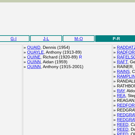
G-I
J-L
M-O
P-R
»
QUAID
, Dennis (1954)
»
RADDAT
»
QUAYLE
, Anthony (1913-89)
»
RADFOR
»
QUINE
, Richard (1920-89)
R
»
RAFELS
»
QUINN
, Aidan (1959)
»
RAFT
, G
»
QUINN
, Anthony (1915-2001)
»
RAINER, 
»
RAINS
, 
»
RAMPLI
»
RANDALL,
»
RATHBONE
»
RAY
, Ald
»
REA
, St
»
REAGAN, 
»
REDFOR
»
REDGRAV
»
REDGRA
»
REDGRA
»
REED
, C
»
REED
, D
»
REED
, O