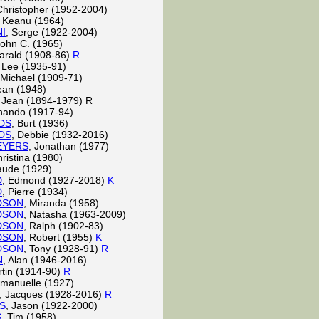
Christopher (1952-2004)
, Keanu (1964)
I
, Serge (1922-2004)
John C. (1965)
Harald (1908-86)
R
, Lee (1935-91)
 Michael (1909-71)
an (1948)
, Jean (1894-1979) R
rnando (1917-94)
DS
, Burt (1936)
DS
, Debbie (1932-2016)
EYERS
, Jonathan (1977)
ristina (1980)
aude (1929)
D
, Edmond (1927-2018)
K
D
, Pierre (1934)
DSON
, Miranda (1958)
DSON
, Natasha (1963-2009)
DSON
, Ralph (1902-83)
DSON
, Robert (1955)
K
DSON
, Tony (1928-91)
R
N
, Alan (1946-2016)
rtin (1914-90)
R
manuelle (1927)
, Jacques (1928-2016)
R
S
, Jason (1922-2000)
S
, Tim (1958)