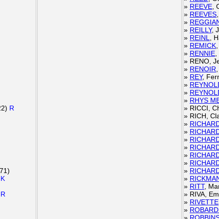
»
REEVE
, 
»
REEVES
»
REGGIAN
»
REILLY
, 
»
REINL
, 
»
REMICK
»
RENNIE
,
»
RENO, Je
»
RENOIR
»
REY
, Fe
»
REYNOL
»
REYNOL
»
RHYS M
22)
R
»
RICCI, Ch
»
RICH, Cl
»
RICHAR
»
RICHAR
»
RICHAR
»
RICHAR
»
RICHAR
»
RICHAR
71)
»
RICHAR
)
K
»
RICKMA
»
RITT
, Ma
)
R
»
RIVA, Em
»
RIVETTE
»
ROBARD
»
ROBBIN