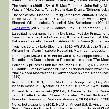
Vreeland, Sigourney Weaver: Babe Paley) 118m-Drama (Buch v
The Architect (
2005
-USA; d+B: Matt Tauber, K: John Bailey, M: 
Waters ° Viola Davis: Tonya Neely) 81m-Drama (Bühnenstück v
The Accidental Husband (Zufällig verheiratet,
2006
/
07
-USA; R: 
Rexer, M: Andrea Guerra, D: Uma Thurman: Dr. Emma Lloyd * Co
Shepard: Wilder, Isabella Rossellini: Mrs. Bollenbecker) 90m
Two Lovers
(
2007
/
08
-USA * James Gray ... Ruth Kraditor) (11-
La solitudine dei numeri primi / Die Einsamkeit der Primzahlen
Saverio Costanzo, Paolo Giordano, K: Fabio Cianchetti, M: Mike
Balossino / Isabella Rossellini: Adele) 118m-Drama (Roman vo
Trois fois 20 ans / Late Bloomers (
2010
-F/GB/B; d: Julie Gavra
William Hurt: Adam * Isabella Rossellini: Mary) 88m-Liebeskom
L
'era legale (
2010
-I; d+B: Enrico Caria, K: Giuseppe Schifani, M
Donadio: Idra Duarte / Isabella Rossellini: sie selbst) 77m-Mo
Poulet aux prunes / Huhn mit Pflaumen (
2010
-F/D; R+B: Marja
D: Mathieu Amalric: Nasser-Ali Khan * Edouard Baer: Azraël * M
Abdi * Chiara Mastroianni: Lili /erwachsen/ & Jamel Debbouze:
1110)
Keyhole (
2010
-CDN; d: Guy Maddin, B: George Toles, Guy Madd
Isabella Rossellini: Hyacinth ° Udo Kier: Dr. Lemke) 94m-Dram
Du vent dans mes mollets (
2011
-F; d: Carine Tardieu, B: Cari
Jaoui: Colette Gladstein * Denis Podalydes : Michel Gladstein 
Komödie (Roman von Raphaele Moussafir, 2006) (06-08; 1208
Nono, het zigzag kind (
2011
-NL/B; d: Vincent Bal, B: Vincent 
Simon: Nono, Fedja van Huet: Jacob Feierberg, Burghart Klaußn