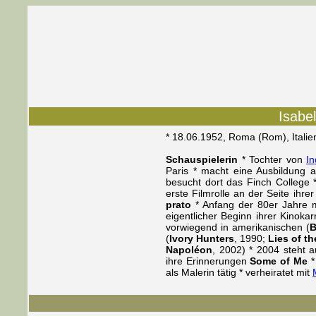
Isabe
* 18.06.1952, Roma (Rom), Italie
Schauspielerin
* Tochter von
I
Paris * macht eine Ausbildung
besucht dort das Finch College *
erste Filmrolle an der Seite ihre
prato
* Anfang der 80er Jahre m
eigentlicher Beginn ihrer Kinokar
vorwiegend in amerikanischen (
B
(
Ivory Hunters
, 1990;
Lies of t
Napoléon
, 2002) * 2004 steht 
ihre Erinnerungen
Some of Me
*
als Malerin tätig * verheiratet mit