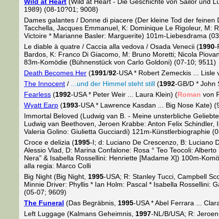
Wild at Heart
(Wild at Heart - Die Geschichte von Sailor und L
1989) (08-10?01; 9008)
Dames galantes / Donne di piacere (Der kleine Tod der feine
Tacchella, Jacques Emmanuel, K: Dominique Le Rigoleur, M: Ra
Victoire * Marianne Basler: Marguerite) 101m-Liebesdrama (03
Le diable à quatre / Caccia alla vedova / Osada Venecii (
1990
-
Bardos, K: Franco Di Giacomo, M: Bruno Moretti; Nicola Piovan
83m-Komödie (Bühnenstück von Carlo Goldoni) (07-10; 9511)
Death Becomes Her
(
1991
/
92
-USA * Robert Zemeckis ... Lisl
The Innocent
/
...und der Himmel steht still
(
1992
-GB/D * John S
Fearless
(
1992
-USA * Peter Weir ... Laura Klein) (
Roman
von R
Wyatt Earp
(
1993
-USA * Lawrence Kasdan ... Big Nose Kate) (
Immortal Beloved (Ludwig van B. - Meine unsterbliche Geliebt
Ludwig van Beethoven, Jeroen Krabbe: Anton Felix Schindler, I
Valeria Golino: Giulietta Gucciardi) 121m-Künstlerbiographie (
Croce e delizia (
1995
-I; d: Luciano De Crescenzo, B: Luciano 
Alessio Vlad, D: Marina Confalone: Rosa ° Teo Teocoli: Albert
Nera" & Isabella Rossellini: Henriette [Madame X]) 100m-Komö
alla regia: Marco Colli
Big Night (Big Night,
1995
-USA; R: Stanley Tucci, Campbell Sco
Minnie Driver: Phyllis * Ian Holm: Pascal * Isabella Rossellin
(05-07; 9609)
The Funeral
(Das Begräbnis,
1995
-USA * Abel Ferrara ... Cla
Left Luggage (Kalmans Geheimnis,
1997
-NL/B/USA; R: Jeroen 