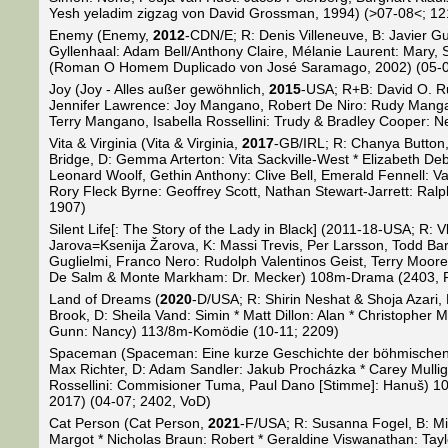
Yesh yeladim zigzag von David Grossman, 1994) (>07-08<; 12
Enemy (Enemy,
2012
-CDN/E; R: Denis Villeneuve, B: Javier G
Gyllenhaal: Adam Bell/Anthony Claire, Mélanie Laurent: Mary, 
(Roman O Homem Duplicado von José Saramago, 2002) (05-0
Joy (Joy - Alles außer gewöhnlich,
2015
-USA; R+B: David O. R
Jennifer Lawrence: Joy Mangano, Robert De Niro: Rudy Manga
Terry Mangano, Isabella Rossellini: Trudy & Bradley Cooper: 
Vita & Virginia (Vita & Virginia,
2017
-GB/IRL; R: Chanya Button, 
Bridge, D: Gemma Arterton: Vita Sackville-West * Elizabeth Deb
Leonard Woolf, Gethin Anthony: Clive Bell, Emerald Fennell: V
Rory Fleck Byrne: Geoffrey Scott, Nathan Stewart-Jarrett: Ralp
1907)
Silent Life[: The Story of the Lady in Black] (2011-18-USA; R: Vl
Jarova=Ksenija Žarova, K: Massi Trevis, Per Larsson, Todd Bar
Guglielmi, Franco Nero: Rudolph Valentinos Geist, Terry Moore
De Salm & Monte Markham: Dr. Mecker) 108m-Drama (2403, RU
Land of Dreams (
2020
-D/USA; R: Shirin Neshat & Shoja Azari,
Brook, D: Sheila Vand: Simin * Matt Dillon: Alan * Christopher M
Gunn: Nancy) 113/8m-Komödie (10-11; 2209)
Spaceman (Spaceman: Eine kurze Geschichte der böhmische
Max Richter, D: Adam Sandler: Jakub Procházka * Carey Mullig
Rossellini: Commisioner Tuma, Paul Dano [Stimme]: Hanuš) 1
2017) (04-07; 2402, VoD)
Cat Person (Cat Person,
2021
-F/USA; R: Susanna Fogel, B: Mic
Margot * Nicholas Braun: Robert * Geraldine Viswanathan: Taylo