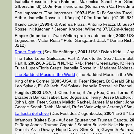
Isabella Rossellini: Frau Kalman ° Maximilian Schell: Herr Si
Silberschmidt) 100m-Familiendrama (Roman von Carl Friedman
The Impostors (The Impostors,
1997
-USA; R+B: Stanley Tucci, 
Arthur; Isabella Rossellini: Königin) 102m-Komödie (07-09; 98
Il cielo cade (
1999
-I; d: Andrea Frazzi, Antonio Frazzi, B: Sus
Rossellini: Kätchen * Jeroen Krabbe: Wilhelm) 97/102m-Krieg
Empire (Imperium - Zwei Welten prallen aufeinander,
2000
-USA
Leguizamo: Victor Rosa * Peter Sarsgaard: Jack * Denise Richa
0212)
Roger Dodger
(Sex für Anfänger,
2001
-USA * Dylan Kidd ... Jo
The Tulse Luper Suitcases, Part 2: Vaux to the Sea / Las male
Part II,
2002
/03-GB/E/I/H/L/NL; R+B: Peter Greenaway, K: Reini
Tulse Luper/Floris Creps; Isabella Rossellini: Madame Moites
The Saddest Music in the World
(The Saddest Music in the Wo
King of the Corner (
2003
-USA; d: Peter Riegert, B: Gerald Shap
Leo Spivak, Eli Wallach: Sol Spivak, Isabella Rossellini: Rach
Heights (
2003
-USA; d: Chris Terrio, B: Amy Fox; Chris Terrio, 
Elizabeth Banks: Isabel, Eric Bogosian: Henry, Jesse Bradfor
John Light: Peter, Susan Malick: Rachel, James Marsden: Jonat
George Segal: Rabbi Mendel, Rufus Wainwright: Jeremy) 93m
La fiesta del chivo
(Das Fest des Ziegenbocks,
2004
-E/GB * Lui
Infamous (Kaltes Blut - Auf den Spuren von Truman Capote,
2
D: Toby Jones: Truman Capote * Sandra Bullock: Nelle Harper L
Daniels: Alvin Dewey, Hope Davis: Slim Keith, Gwyneth Paltrow: 