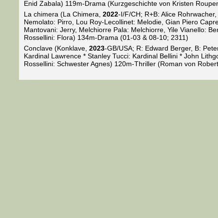
Enid Zabala) 119m-Drama (Kurzgeschichte von Kristen Roupen
La chimera (La Chimera,
2022
-I/F/CH; R+B: Alice Rohrwacher, 
Nemolato: Pirro, Lou Roy-Lecollinet: Melodie, Gian Piero Capret
Mantovani: Jerry, Melchiorre Pala: Melchiorre, Yile Vianello: B
Rossellini: Flora) 134m-Drama (01-03 & 08-10; 2311)
Conclave (Konklave,
2023
-GB/USA; R: Edward Berger, B: Peter
Kardinal Lawrence * Stanley Tucci: Kardinal Bellini * John Lithg
Rossellini: Schwester Agnes) 120m-Thriller (Roman von Robert