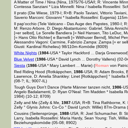
A Matter of Time / Nina (Nina, 1975/76-USA/I; R: Vincente Minn
Contessa Sanziani * Liza Minnelli: Nina / Isabella Rossellin
Il prato (Die Wiese, 1979-I; R+B: Paolo Taviani, Vittorio Tavia
Saverio Marconi: Giovanni * Isabella Rossellini: Eugenia) 11
Il pap'occhio (Tele Vaticano - Das Auge des Papstes, 1980-I; 
M: Renzo Arbore, D: Diego Abatantuono: Gabriel, Silvia Annichiar
[=er selbst], Le Sorelle Bandiera [= Neil Hansen, Tito LeDuc, M
[= Hans Otto Richter] e Barnelli [= Witthuser Bernd], Michel Pergo
Alessandro Vagoni: Carmine, Fabrizio Zampa: Zampa [= er sel
Giusti: Kardinal Richelieu) 98/110m-Komödie (8009)
White Nights
(
1984
-USA * Taylor Hackford ... Darja Greenwood
Blue Velvet
(
1986
-USA * David Lynch ... Dorothy Vallens) (02-0
Siesta
(
1986
-USA * Mary Lambert ... Marie) (
Roman
von Patric
Red Riding Hood (Rotkäppchen,
1986
-USA; R: Adam Brooks, B
Lawrence, D: Amelia Shankley: Linet [Rotkäppchen] ° Isabella 
(08-?; IL; 9007-IL)
Tough Guys Don't Dance (Harte Männer tanzen nicht,
1986
-US
Angelo Badalamenti, D: Ryan O'Neal: Tim Madden * Isabella R
1984) (10-12; 8709)
Zelly and Me (Zelly & Me,
1987
-USA; R+B: Tina Rathborne, K: 
Zelly ° Glynis Johns: Co-Co ° David Lynch: Willie) 87m-Drama 
Cousins (Seitensprünge,
1988
-USA; R: Joel Schumacher, B: St
Larry, Isabella Rossellini: Maria Hardy, Sean Young: Tish, Wi
Beziehungskomödie (05-08; 8902)