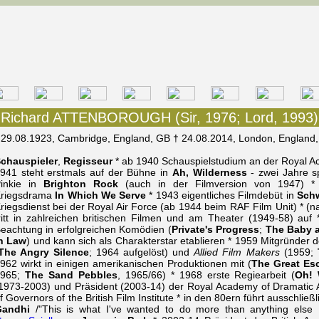
Richard ATTENBOROUGH (Sir, 1976; Lord, 1993)
 29.08.1923, Cambridge, England, GB † 24.08.2014, London, England
chauspieler
,
Regisseur
* ab 1940 Schauspielstudium an der Royal Ac
941 steht erstmals auf der Bühne in
Ah, Wilderness
- zwei Jahre sp
inkie in
Brighton Rock
(auch in der Filmversion von 1947) * 
riegsdrama
In Which We Serve
* 1943 eigentliches Filmdebüt in
Schw
riegsdienst bei der Royal Air Force (ab 1944 beim RAF Film Unit) * 
ritt in zahlreichen britischen Filmen und am Theater (1949-58) auf 
eachtung in erfolgreichen Komödien (
Private's Progress
;
The Baby a
n Law
) und kann sich als Charakterstar etablieren * 1959 Mitgründer 
The Angry Silence
; 1964 aufgelöst) und
Allied Film Makers
(1959;
962 wirkt in einigen amerikanischen Produktionen mit (
The Great Es
1965;
The Sand Pebbles
, 1965/66) * 1968 erste Regiearbeit (
Oh! 
1973-2003) und Präsident (2003-14) der Royal Academy of Dramatic A
f Governors of the British Film Institute * in den 80ern führt ausschlie
Gandhi
/"This is what I've wanted to do more than anything else I