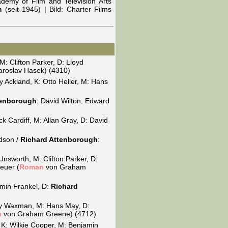
ademy of Film and Television Arts
m
(seit 1945) | Bild: Charter Films
: Clifton Parker, D: Lloyd
aroslav Hasek) (4310)
 Ackland, K: Otto Heller, M: Hans
tenborough
: David Wilton, Edward
k Cardiff, M: Allan Gray, D: David
rdson /
Richard Attenborough
:
nsworth, M: Clifton Parker, D:
euer (
Roman
von Graham
amin Frankel, D:
Richard
ry Waxman, M: Hans May, D:
n
von Graham Greene) (4712)
, K: Wilkie Cooper, M: Benjamin