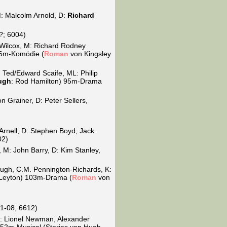
: Malcolm Arnold, D:
Richard
?; 6004)
 Wilcox, M: Richard Rodney
106m-Komödie (
Roman
von Kingsley
: Ted/Edward Scaife, ML: Philip
ugh
: Rod Hamilton) 95m-Drama
 Grainer, D: Peter Sellers,
Arnell, D: Stephen Boyd, Jack
02)
M: John Barry, D: Kim Stanley,
Pugh, C.M. Pennington-Richards, K:
 Leyton) 103m-Drama (
Roman
von
1-08; 6612)
ML: Lionel Newman, Alexander