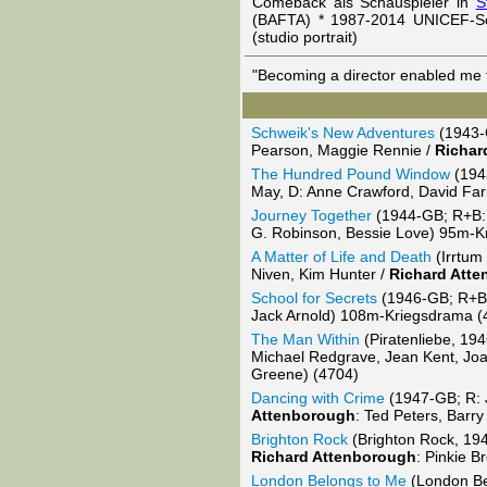
Comeback als Schauspieler in
S
(BAFTA) * 1987-2014 UNICEF-Son
(studio portrait)
"Becoming a director enabled me to
Schweik's New Adventures
(1943-G
Pearson, Maggie Rennie /
Richar
The Hundred Pound Window
(1943
May, D: Anne Crawford, David Far
Journey Together
(1944-GB; R+B: 
G. Robinson, Bessie Love) 95m-Kr
A Matter of Life and Death
(Irrtum
Niven, Kim Hunter /
Richard Att
School for Secrets
(1946-GB; R+B: 
Jack Arnold) 108m-Kriegsdrama (
The Man Within
(Piratenliebe, 194
Michael Redgrave, Jean Kent, J
Greene) (4704)
Dancing with Crime
(1947-GB; R: J
Attenborough
: Ted Peters, Barr
Brighton Rock
(Brighton Rock, 19
Richard Attenborough
: Pinkie B
London Belongs to Me
(London Bel