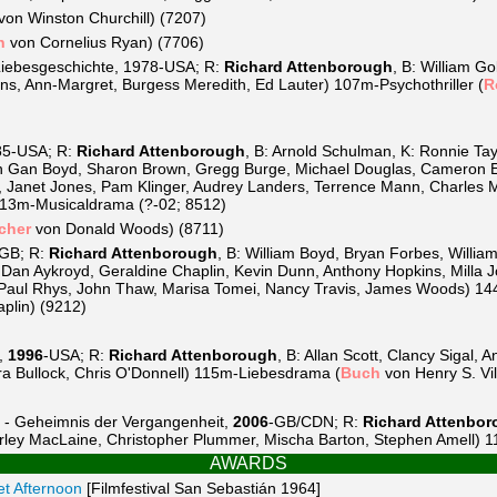
von Winston Churchill) (7207)
h
von Cornelius Ryan) (7706)
Liebesgeschichte, 1978-USA; R:
Richard Attenborough
, B: William G
ns, Ann-Margret, Burgess Meredith, Ed Lauter) 107m-Psychothriller (
R
85-USA; R:
Richard Attenborough
, B: Arnold Schulman, K: Ronnie Tay
an Gan Boyd, Sharon Brown, Gregg Burge, Michael Douglas, Cameron En
on, Janet Jones, Pam Klinger, Audrey Landers, Terrence Mann, Charles
113m-Musicaldrama (?-02; 8512)
cher
von Donald Woods) (8711)
GB; R:
Richard Attenborough
, B: William Boyd, Bryan Forbes, Willia
 Dan Aykroyd, Geraldine Chaplin, Kevin Dunn, Anthony Hopkins, Milla Jo
 Paul Rhys, John Thaw, Marisa Tomei, Nancy Travis, James Woods) 144
plin) (9212)
,
1996
-USA; R:
Richard Attenborough
, B: Allan Scott, Clancy Sigal,
ra Bullock, Chris O'Donnell) 115m-Liebesdrama (
Buch
von Henry S. Vi
g - Geheimnis der Vergangenheit,
2006
-GB/CDN; R:
Richard Attenbo
hirley MacLaine, Christopher Plummer, Mischa Barton, Stephen Amell)
AWARDS
t Afternoon
[Filmfestival San Sebastián 1964]