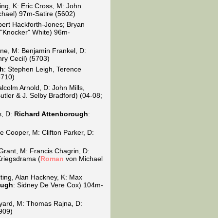
ng, K: Eric Cross, M: John
chael) 97m-Satire (5602)
bert Hackforth-Jones; Bryan
 "Knocker" White) 96m-
ene, M: Benjamin Frankel, D:
ry Cecil) (5703)
gh
: Stephen Leigh, Terence
5710)
lcolm Arnold, D: John Mills,
tler & J. Selby Bradford) (04-08;
s, D:
Richard Attenborough
:
 Cooper, M: Clifton Parker, D:
Grant, M: Francis Chagrin, D:
Kriegsdrama (
Roman
von Michael
ting, Alan Hackney, K: Max
ough
: Sidney De Vere Cox) 104m-
ldyard, M: Thomas Rajna, D:
5909)