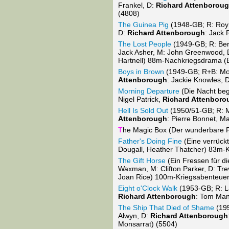
Frankel, D:
Richard Attenborou
(4808)
The Guinea Pig
(1948-GB; R: Roy B
D:
Richard Attenborough
: Jack
The Lost People
(1949-GB; R: Bern
Jack Asher, M: John Greenwood, D:
Hartnell) 88m-Nachkriegsdrama (
Boys in Brown
(1949-GB; R+B: Mon
Attenborough
: Jackie Knowles,
Morning Departure
(Die Nacht beg
Nigel Patrick,
Richard Attenboro
Hell Is Sold Out
(1950/51-GB; R: M
Attenborough
: Pierre Bonnet, M
T
he Magic Box (Der wunderbare Fl
Father's Doing Fine
(Eine verrückt
Dougall, Heather Thatcher) 83m-
The Gift Horse
(Ein Fressen für di
Waxman, M: Clifton Parker, D: Tr
Joan Rice) 100m-Kriegsabenteuer
Eight o'Clock Walk
(1953-GB; R: La
Richard Attenborough
: Tom Man
The Ship That Died of Shame
(195
Alwyn, D:
Richard Attenborough
Monsarrat) (5504)