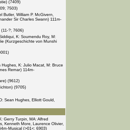
tie) (7409)
09; 7503)
 Butler, William P. McGivern,
ander Sir Charles Swann) 111m-
 (11-?; 7606)
 Siddiqui, K: Soumendu Roy, M:
e (Kurzgeschichte von Munshi
8001)
 Hughes, K: Julio Macat, M: Bruce
 James Remar) 114m-
are) (9612)
ichton) (9705)
: Sean Hughes, Elliott Gould,
K: Gerry Turpin, MA: Alfred
ns, Kenneth More, Laurence Olivier,
44m-Musical (>01<; 6903)