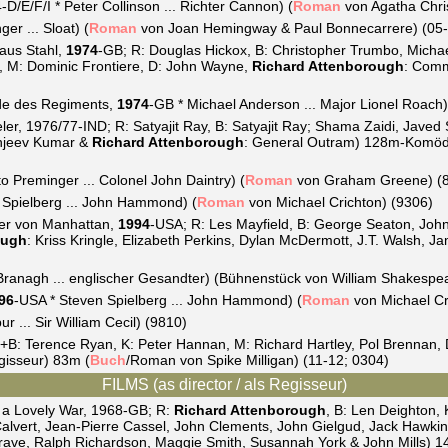
D/E/F/I * Peter Collinson ... Richter Cannon) (
Roman
von Agatha Chris
er ... Sloat) (
Roman
von Joan Hemingway & Paul Bonnecarrere) (05-
aus Stahl,
1974
-GB; R: Douglas Hickox, B: Christopher Trumbo, Michael
r, M: Dominic Frontiere, D: John Wayne,
Richard Attenborough
: Comm
de des Regiments,
1974
-GB * Michael Anderson ... Major Lionel Roach)
er, 1976/77-IND; R: Satyajit Ray, B: Satyajit Ray; Shama Zaidi, Javed
anjeev Kumar &
Richard Attenborough
: General Outram) 128m-Komödi
 Preminger ... Colonel John Daintry) (
Roman
von Graham Greene) (
 Spielberg ... John Hammond) (
Roman
von Michael Crichton) (9306)
r von Manhattan,
1994
-USA; R: Les Mayfield, B: George Seaton, John
ough
: Kriss Kringle, Elizabeth Perkins, Dylan McDermott, J.T. Walsh,
ranagh ... englischer Gesandter) (Bühnenstück von William Shakespe
96
-USA * Steven Spielberg ... John Hammond) (
Roman
von Michael Cr
r ... Sir William Cecil) (9810)
+B: Terence Ryan, K: Peter Hannan, M: Richard Hartley, Pol Brennan, D
gisseur) 83m (
Buch
/Roman von Spike Milligan) (11-12; 0304)
FILMS (as director / als Regisseur)
a Lovely War, 1968-GB; R:
Richard Attenborough
, B: Len Deighton, 
 Calvert, Jean-Pierre Cassel, John Clements, John Gielgud, Jack Hawki
ave, Ralph Richardson, Maggie Smith, Susannah York & John Mills) 1