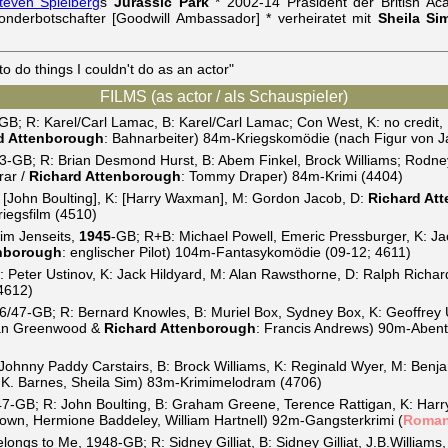
teven Spielberg
s
Jurassic Park
* 2002-14 Präsident der British Ac
derbotschafter [Goodwill Ambassador] * verheiratet mit
Sheila Si
 do things I couldn't do as an actor"
FILMS (as actor / als Schauspieler)
B; R: Karel/Carl Lamac, B: Karel/Carl Lamac; Con West, K: no credit, M
d Attenborough
: Bahnarbeiter) 84m-Kriegskomödie (nach Figur von J
-GB; R: Brian Desmond Hurst, B: Abem Finkel, Brock Williams; Rodney
rar /
Richard Attenborough
: Tommy Draper) 84m-Krimi (4404)
[John Boulting], K: [Harry Waxman], M: Gordon Jacob, D:
Richard At
iegsfilm (4510)
 im Jenseits,
1945
-GB; R+B: Michael Powell, Emeric Pressburger, K: Jac
enborough
: englischer Pilot) 104m-Fantasykomödie (09-12; 4611)
Peter Ustinov, K: Jack Hildyard, M: Alan Rawsthorne, D: Ralph Richa
4612)
6/47-GB; R: Bernard Knowles, B: Muriel Box, Sydney Box, K: Geoffrey U
oan Greenwood &
Richard Attenborough
: Francis Andrews) 90m-Abent
ohnny Paddy Carstairs, B: Brock Williams, K: Reginald Wyer, M: Benj
y K. Barnes, Sheila Sim) 83m-Krimimelodram (4706)
47-GB; R: John Boulting, B: Graham Greene, Terence Rattigan, K: Har
rown, Hermione Baddeley, William Hartnell) 92m-Gangsterkrimi (
Roma
ongs to Me, 1948-GB; R: Sidney Gilliat, B: Sidney Gilliat, J.B.Williams