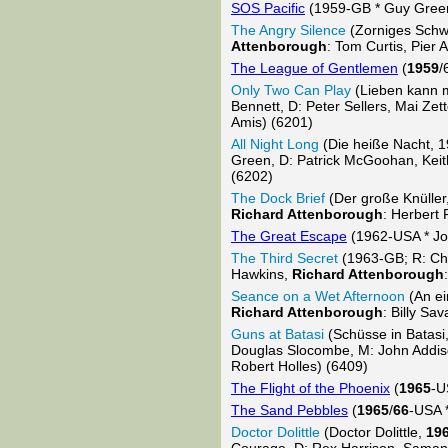
SOS Pacific
(1959-GB * Guy Green 
The Angry Silence
(Zorniges Schwe
Attenborough
: Tom Curtis, Pier
The League of Gentlemen
(
1959
/
Only Two Can Play
(Lieben kann m
Bennett, D: Peter Sellers, Mai Zett
Amis) (6201)
All Night Long
(Die heiße Nacht, 19
Green, D: Patrick McGoohan, Keith 
(6202)
The Dock Brief
(Der große Knüller,
Richard Attenborough
: Herbert
The Great Escape
(1962-USA * John
The Third Secret
(1963-GB; R: Cha
Hawkins,
Richard Attenborough
Seance on a Wet Afternoon
(An ei
Richard Attenborough
: Billy S
Guns at Batasi
(Schüsse in Batasi
Douglas Slocombe, M: John Addis
Robert Holles) (6409)
The Flight of the Phoenix
(
1965
-U
The Sand Pebbles
(
1965
/
66
-USA 
Doctor Dolittle
(Doctor Dolittle,
19