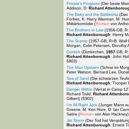
Private's Progress
(Der beste Mann
Addison, D:
Richard Attenborou
The Baby and the Battleship
(Das 
Forbes, K: Harry Waxman, M: Hum
Militärkomödie (
Roman
von Antho
The Brothers in Law
(1956-GB; R: 
Richard Attenborough
: Henry M
The Scamp
(1957-GB; R+B: Wolf Ri
Morgan, Colin Petersen, Dorothy 
Dunkirk
(Dünkirchen,
1957
-GB; R:
Richard Attenborough
: John Ho
5803)
The Man Upstairs
(Schrei im Morg
Peter Watson, Bernard Lee, Donal
Sea of Sand
(Die schwarzen Teufel
Richard Attenborough
: Trooper
Danger Within
(Verrat in Camp 127
Richard Todd,
Richard Attenbor
Gilbert) (5902)
I'm All Right Jack
(Junger Mann aus
Greene, M: Ken Hare, D: Ian Carm
Satire (
Roman
von Alan Hackney)
Jet Storm
(Der Tod hat Verspätung,
Richard Attenborough
: Ernest T