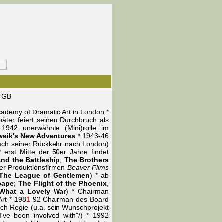
, GB
ademy of Dramatic Art in London *
äter feiert seinen Durchbruch als
1942 unerwähnte (Mini)rolle im
eik's New Adventures
* 1943-46
(nach seiner Rückkehr nach London)
* erst Mitte der 50er Jahre findet
nd the Battleship
;
The Brothers
der Produktionsfirmen
Beaver Films
The League of Gentlemen
) * ab
cape
;
The Flight of the Phoenix
,
What a Lovely War
) * Chairman
rt * 198
1
-92 Chairman des Board
ßlich Regie (u.a. sein Wunschprojekt
've been involved with"/) * 1992