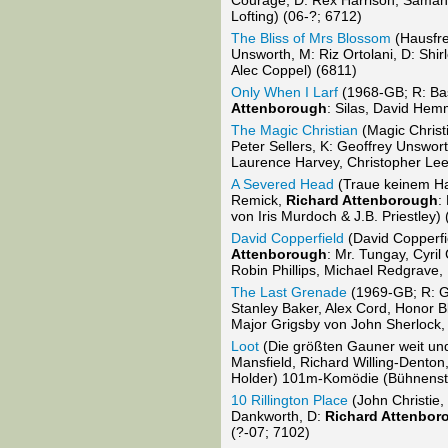
Courage, D: Rex Harrison, Saman
Lofting) (06-?; 6712)
The Bliss of Mrs Blossom
(Hausfre
Unsworth, M: Riz Ortolani, D: Shi
Alec Coppel) (6811)
Only When I Larf
(1968-GB; R: Bas
Attenborough
: Silas, David He
The Magic Christian
(Magic Christ
Peter Sellers, K: Geoffrey Unswort
Laurence Harvey, Christopher Le
A Severed Head
(Traue keinem H
Remick,
Richard Attenborough
:
von Iris Murdoch & J.B. Priestley)
David Copperfield
(David Copperfi
Attenborough
: Mr. Tungay, Cyri
Robin Phillips, Michael Redgrave
The Last Grenade
(1969-GB; R: G
Stanley Baker, Alex Cord, Honor
Major Grigsby von John Sherlock,
Loot
(Die größten Gauner weit und
Mansfield, Richard Willing-Denton
Holder) 101m-Komödie (Bühnenst
10 Rillington Place
(John Christie
Dankworth, D:
Richard Attenbor
(?-07; 7102)