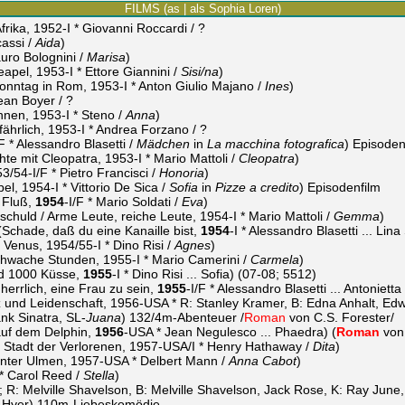
FILMS (as | als Sophia Loren)
rika, 1952-I * Giovanni Roccardi / ?
assi /
Aida
)
uro Bolognini /
Marisa
)
apel, 1953-I * Ettore Giannini /
Sisi/na
)
onntag in Rom, 1953-I * Anton Giulio Majano /
Ines
)
ean Boyer / ?
nnen, 1953-I * Steno /
Anna
)
hrlich, 1953-I * Andrea Forzano / ?
F * Alessandro Blasetti /
Mädchen
in
La macchina fotografica
) Episoden
te mit Cleopatra, 1953-I * Mario Mattoli /
Cleopatra
)
53/54-I/F * Pietro Francisci /
Honoria
)
l, 1954-I * Vittorio De Sica /
Sofia
in
Pizze a credito
) Episodenfilm
 Fluß,
1954
-I/F * Mario Soldati /
Eva
)
chuld / Arme Leute, reiche Leute, 1954-I * Mario Mattoli /
Gemma
)
Schade, daß du eine Kanaille bist,
1954
-I * Alessandro Blasetti ... Lin
Venus, 1954/55-I * Dino Risi /
Agnes
)
chwache Stunden, 1955-I * Mario Camerini /
Carmela
)
nd 1000 Küsse,
1955
-I * Dino Risi ... Sofia) (07-08; 5512)
herrlich, eine Frau zu sein,
1955
-I/F * Alessandro Blasetti ... Antonietta
z und Leidenschaft, 1956-USA * R: Stanley Kramer, B: Edna Anhalt, Edw
nk Sinatra, SL-
Juana
) 132/4m-Abenteuer /
Roman
von C.S. Forester/
uf dem Delphin,
1956
-USA * Jean Negulesco ... Phaedra) (
Roman
von 
 Stadt der Verlorenen, 1957-USA/I * Henry Hathaway /
Dita
)
nter Ulmen, 1957-USA * Delbert Mann /
Anna Cabot
)
* Carol Reed /
Stella
)
R: Melville Shavelson, B: Melville Shavelson, Jack Rose, K: Ray June
 Hyer) 110m-Liebeskomödie