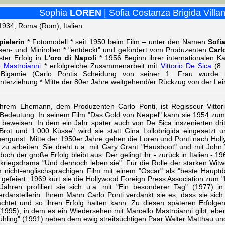
Sophia
LOREN
| Sofia Costanza Brigida Villa
1934, Roma (Rom), Italien
ielerin
* Fotomodell * seit 1950 beim Film – unter den Namen
Sofi
en- und Minirollen * "entdeckt" und gefördert vom Produzenten
Carl
ster Erfolg in
L'oro di Napoli
* 1956 Beginn ihrer internationalen Ka
o Mastroianni
* erfolgreiche Zusammenarbeit mit
Vittorio De Sica
(8 F
Bigamie (Carlo Pontis Scheidung von seiner 1. Frau wurde in
interziehung * Mitte der 80er Jahre weitgehend/er Rückzug von der Le
hrem Ehemann, dem Produzenten Carlo Ponti, ist Regisseur Vittor
 Bedeutung. In seinem Film "Das Gold von Neapel" kann sie 1954 zum 
beweisen. In dem ein Jahr später auch von De Sica inszenierten dritten
Brot und 1.000 Küsse" wird sie statt Gina Lollobrigida eingesetzt u
ergunst. Mitte der 1950er Jahre gehen die Loren und Ponti nach Holly
e zu arbeiten. Sie dreht u.a. mit Gary Grant "Hausboot" und mit John
doch der große Erfolg bleibt aus. Der gelingt ihr - zurück in Italien -
riegsdrama "Und dennoch leben sie". Für die Rolle der starken Witwe
m nicht-englischsprachigen Film mit einem "Oscar" als "beste Hauptda
 gefeiert. 1969 kürt sie die Hollywood Foreign Press Association zum "
Jahren profiliert sie sich u.a. mit "Ein besonderer Tag" (1977) i
rdarstellerin. Ihrem Mann Carlo Ponti verdankt sie es, dass sie sich f
achtet und so ihren Erfolg halten kann. Zu diesen späteren Erfolge
(1995), in dem es ein Wiedersehen mit Marcello Mastroianni gibt, ebe
Frühling" (1991) neben dem ewig streitsüchtigen Paar Walter Matthau 