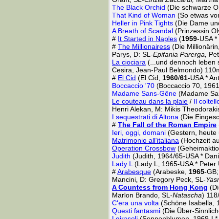
The Black Orchid
(Die schwarze Or
That Kind of Woman
(So etwas vo
Heller in Pink Tights
(Die Dame und
A Breath of Scandal
(Prinzessin Ol
#
It Started in Naples
(
1959
-USA * 
#
The Millionairess
(Die Millionäri
Parys, D: SL-
Epifania Parerga,
Pet
La ciociara
(...und dennoch leben s
Cesira, Jean-Paul Belmondo) 110
#
El Cid
(El Cid,
1960
/
61
-USA * An
Boccaccio '70
(Boccaccio 70, 1961-
Madame Sans-Gêne
(Madame Sans
Le couteau dans la plaie
/
Il coltel
Henri Alekan, M: Mikis Theodoraki
I sequestrati di Altona
(Die Eingesc
#
The Fall of the Roman Empire
Ieri, oggi, domani
(Gestern, heute 
Matrimonio all'italiana
(Hochzeit auf
Operation Crossbow
(Geheimaktio
Judith
(Judith, 1964/65-USA * Dan
Lady L
(Lady L, 1965-USA * Peter 
#
Arabesque
(Arabeske,
1965
-GB;
Mancini, D: Gregory Peck, SL-
Yasm
A Countess from Hong Kong
(Di
Marlon Brando, SL-
Natascha
) 11
C'era una volta
(Schöne Isabella, 
Questi fantasmi
(Die Über-Sinnlich
I girasoli
(Sonnenblumen, 1969-I * V