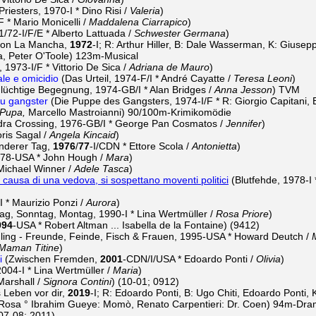
riesters, 1970-I * Dino Risi /
Valeria
)
F * Mario Monicelli /
Maddalena Ciarrapico
)
/72-I/F/E * Alberto Lattuada /
Schwester Germana
)
von La Mancha,
1972
-I; R: Arthur Hiller, B: Dale Wasserman, K: Gius
a, Peter O'Toole) 123m-Musical
1973-I/F * Vittorio De Sica /
Adriana de Mauro
)
ale e omicidio
(Das Urteil, 1974-F/I * André Cayatte /
Teresa Leoni
)
lüchtige Begegnung, 1974-GB/I * Alan Bridges /
Anna Jesson
) TVM
u gangster
(Die Puppe des Gangsters, 1974-I/F * R: Giorgio Capitani, B
Pupa,
Marcello Mastroianni) 90/100m-Krimikomödie
ra Crossing, 1976-GB/I * George Pan Cosmatos /
Jennifer
)
ris Sagal /
Angela Kincaid
)
nderer Tag,
1976
/
77
-I/CDN * Ettore Scola /
Antonietta
)
1978-USA * John Hough /
Mara
)
Michael Winner /
Adele Tasca
)
 causa di una vedova, si sospettano moventi politici
(Blutfehde, 1978-I 
 * Maurizio Ponzi /
Aurora
)
g, Sonntag, Montag, 1990-I * Lina Wertmüller /
Rosa Priore
)
994
-USA * Robert Altman ... Isabella de la Fontaine) (9412)
hling - Freunde, Feinde, Fisch & Frauen, 1995-USA * Howard Deutch /
Maman Titine
)
i
(Zwischen Fremden,
2001
-CDN/I/USA * Edoardo Ponti /
Olivia
)
004-I * Lina Wertmüller /
Maria
)
Marshall /
Signora Contini
) (10-01; 0912)
 Leben vor dir,
2019
-I; R: Edoardo Ponti, B: Ugo Chiti, Edoardo Ponti,
Rosa ° Ibrahim Gueye: Momò, Renato Carpentieri: Dr. Coen) 94m-Dra
07-08; 2011)