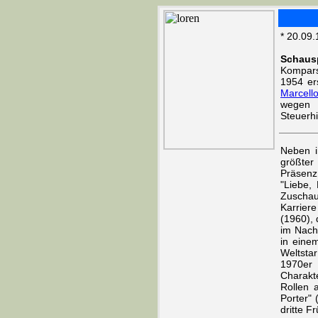
* 20.09.
Schausp
Kompars
1954 er
Marcell
wegen 
Steuerh
Neben i
größter
Präsenz 
"Liebe, 
Zuschau
Karrier
(1960), 
im Nachk
in eine
Weltstar
1970er 
Charakte
Rollen 
Porter" 
dritte 