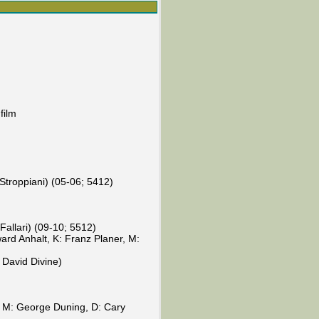
film
a Stroppiani) (05-06; 5412)
 Fallari) (09-10; 5512)
ard Anhalt, K: Franz Planer, M:
David Divine)
, M: George Duning, D: Cary