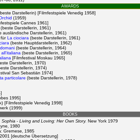
AWARDS
beste Darstellerin) [Filmfestspiele Venedig 1958]
Orchid
(1959)
mfestspiele Cannes 1961]
(beste Darstellerin, 1961)
 ausländische Darstellerin, 1961)
 für
La ciociara
(beste Darstellerin, 1961)
ciara
(beste Hauptdarstellerin, 1962)
e domani
(beste Darstellerin, 1964)
all'italiana
(beste Darstellerin, 1965)
aliana
[Filmfestival Moskau 1965]
este Darstellerin, 1970)
este Darstellerin, 1974)
stival San Sebastián 1974]
a particolare
(beste Darstellerin, 1978)
]
obes 1995]
) [Filmfestspiele Venedig 1998]
swerk (1999)
BOOKS
:
Sophia - Living and Loving: Her Own Story.
New York 1979
yne, 1980
: Gremese, 1985
001 [deutsche Übersetzung]