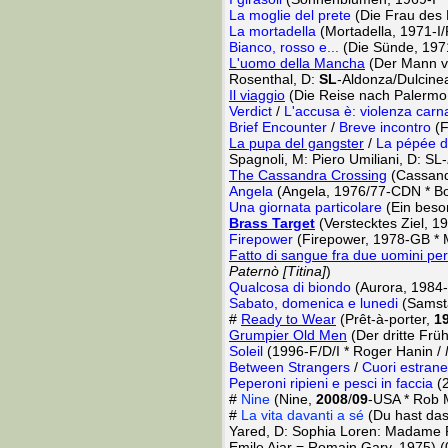
La moglie del prete
(Die Frau des P
La mortadella
(Mortadella, 1971-I/
Bianco, rosso e...
(Die Sünde, 1971
L'uomo della Mancha
(Der Mann 
Rosenthal, D:
SL
-Aldonza/Dulcine
Il viaggio
(Die Reise nach Palermo, 
Verdict
/
L'accusa è: violenza carn
Brief Encounter
/
Breve incontro
(F
La pupa del gangster
/
La pépée d
Spagnoli, M: Piero Umiliani, D: SL-
The Cassandra Crossing
(Cassand
Angela
(Angela, 1976/77-CDN * Bo
Una giornata particolare
(Ein beso
Brass Target
(Verstecktes Ziel, 
Firepower
(Firepower, 1978-GB * 
Fatto di sangue fra due uomini per
Paternò [Titina]
)
Qualcosa di biondo
(Aurora, 1984-I
Sabato, domenica e lunedi
(Samsta
#
Ready to Wear
(Prêt-à-porter,
1
Grumpier Old Men
(Der dritte Frü
Soleil
(1996-F/D/I * Roger Hanin /
Between Strangers
/
Cuori estrane
Peperoni ripieni e pesci in faccia
(2
#
Nine
(Nine,
2008
/
09
-USA * Rob 
#
La vita davanti a sé
(Du hast das
Yared, D: Sophia Loren: Madame 
Emile Ajar = Romain Gary, 1975) (