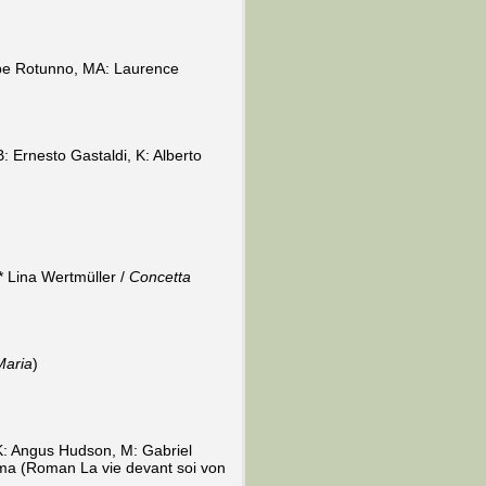
eppe Rotunno, MA: Laurence
: Ernesto Gastaldi, K: Alberto
* Lina Wertmüller /
Concetta
Maria
)
 K: Angus Hudson, M: Gabriel
ma (Roman La vie devant soi von