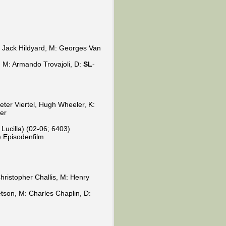
: Jack Hildyard, M: Georges Van
, M: Armando Trovajoli, D:
SL
-
Peter Viertel, Hugh Wheeler, K:
er
Lucilla) (02-06; 6403)
) Episodenfilm
Christopher Challis, M: Henry
etson, M: Charles Chaplin, D: