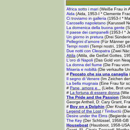
Africa sotto i mari
(Weiße Frau in Af
Aida
(Aida, 1953-I * Clemente Frac
Ci troviamo in galleria
(1953-I * Ma
Carosello napoletano
(Karussell Ne
La domenica della buona gente
(S
Il paese dei campanelli
(1953-I * J
Un giorno in pretura
(Drei Sünderi
Pellegrini d'amore
(Für Männer gefä
Tempi nostri
(Tempi nostri, 1953-I/
Due notti con Cleopatra
(Zwei Näch
Attila
(Attila, die Geißel Gottes, 19
L'oro di Napoli
(Das Gold von Neape
La donna del fiume
(Die Frau vom
Miseria e nobiltà
(Die verkaufte Uns
#
Peccato che sia una canaglia
(
Il segno di Venere
(Im Zeichen der 
La bella mugnaia
(Eine Frau für s
#
Pane, amore e...
(Liebe, Brot u
#
La fortuna di essere donna
(Wie 
The Pride and the Passion
(Stol
George Antheil, D: Cary Grant, Fra
#
Boy on a Dolphin
(Der Knabe a
Legend of the Lost
/
Timbuctù
(Die
Desire under the Elms
(Begierde u
The Key
(Der Schlüssel, 1958-GB 
Houseboat
(Hausboot, 1958-USA; 
Grant, SL-
Cinzia Zaccardi,
Martha