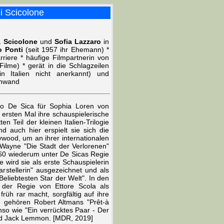
ni Scicolone
a Scicolone
und
Sofia Lazzaro
in
o Ponti
(seit 1957 ihr Ehemann) *
rriere * häufige Filmpartnerin von
ilme) * gerät in die Schlagzeilen
 Italien nicht anerkannt) und
inwand
io De Sica für Sophia Loren von
ersten Mal ihre schauspielerische
 Teil der kleinen Italien-Trilogie
nd auch hier erspielt sie sich die
wood, um an ihrer internationalen
 Wayne "Die Stadt der Verlorenen"
 1960 wiederum unter De Sicas Regie
 wird sie als erste Schauspielerin
rstellerin" ausgezeichnet und als
Beliebtesten Star der Welt". In den
n der Regie von Ettore Scola als
rüh rar macht, sorgfältig auf ihre
n gehören Robert Altmans "Prêt-à
nso wie "Ein verrücktes Paar - Der
und Jack Lemmon. [MDR, 2019]