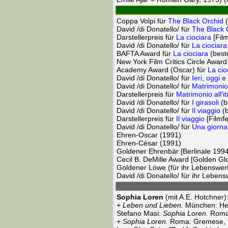
Coppa Volpi für
The Black Orchid
(
David /di Donatello/ für
The Black 
Darstellerpreis für
La ciociara
[Fil
David /di Donatello/ für
La ciociara
BAFTA Award für
La ciociara
(beste
New York Film Critics Circle Award
Academy Award (Oscar) für
La cio
David /di Donatello/ für
Ieri, oggi 
David /di Donatello/ für
Matrimonio 
Darstellerpreis für
Matrimonio all'it
David /di Donatello/ für
I girasoli
(b
David /di Donatello/ für
Il viaggio
(b
Darstellerpreis für
Il viaggio
[Filmfe
David /di Donatello/ für
Una giornat
Ehren-Oscar (1991)
Ehren-César (1991)
Goldener Ehrenbär [Berlinale 1994
Cecil B. DeMille Award [Golden Gl
Goldener Löwe (für ihr Lebenswerk
David /di Donatello/ für ihr Leben
Sophia Loren
(mit A.E. Hotchner)
+
Leben und Lieben.
München: He
Stefano Masi:
Sophia Loren.
Roma
+
Sophia Loren.
Roma: Gremese, 2