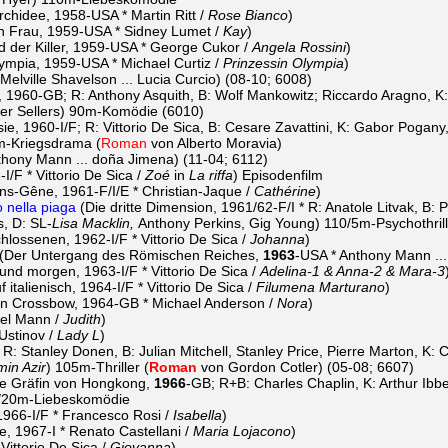
chidee, 1958-USA * Martin Ritt /
Rose Bianco
)
n Frau, 1959-USA * Sidney Lumet /
Kay
)
 der Killer, 1959-USA * George Cukor /
Angela Rossini
)
ympia, 1959-USA * Michael Curtiz /
Prinzessin Olympia
)
Melville Shavelson ... Lucia Curcio) (08-10; 6008)
n, 1960-GB; R: Anthony Asquith, B: Wolf Mankowitz; Riccardo Aragno, K
er Sellers) 90m-Komödie (6010)
ie, 1960-I/F; R: Vittorio De Sica, B: Cesare Zavattini, K: Gabor Pogany
m-Kriegsdrama (
Roman
von Alberto Moravia)
thony Mann ... doña Jimena) (11-04; 6112)
I/F * Vittorio De Sica /
Zoé
in
La riffa
) Episodenfilm
-Gêne, 1961-F/I/E * Christian-Jaque /
Cathérine
)
lo nella piaga
(Die dritte Dimension, 1961/62-F/I * R: Anatole Litvak, B: 
s, D: SL-
Lisa Macklin,
Anthony Perkins, Gig Young) 110/5m-Psychothrill
hlossenen, 1962-I/F * Vittorio De Sica /
Johanna
)
(Der Untergang des Römischen Reiches,
1963
-USA * Anthony Mann ... 
und morgen, 1963-I/F * Vittorio De Sica /
Adelina-1 & Anna-2 & Mara-3
 italienisch, 1964-I/F * Vittorio De Sica /
Filumena Marturano
)
n Crossbow, 1964-GB * Michael Anderson /
Nora
)
iel Mann /
Judith
)
Ustinov /
Lady L
)
 R: Stanley Donen, B: Julian Mitchell, Stanley Price, Pierre Marton, K: 
in Azir
) 105m-Thriller (
Roman
von Gordon Cotler) (05-08; 6607)
e Gräfin von Hongkong,
1966
-GB; R+B: Charles Chaplin, K: Arthur Ibb
8/20m-Liebeskomödie
1966-I/F * Francesco Rosi /
Isabella
)
e, 1967-I * Renato Castellani /
Maria Lojacono
)
ittorio De Sica /
Giovanna
)