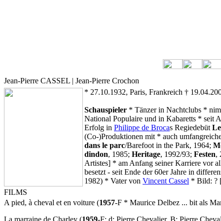
Jean-Pierre CASSEL | Jean-Pierre Crochon
* 27.10.1932, Paris, Frankreich † 19.04.200
Schauspieler
* Tänzer in Nachtclubs * nim
National Populaire und in Kabaretts * seit 
Erfolg in
Philippe de Broca
s Regiedebüt
Le
(Co-)Produktionen mit * auch umfangreiche 
dans le parc
/Barefoot in the Park, 1964;
Mo
dindon
, 1985;
Heritage
, 1992/93;
Festen
,
Artistes] * am Anfang seiner Karriere vor a
besetzt - seit Ende der 60er Jahre in differe
1982) * Vater von
Vincent Cassel
* Bild: ? [
FILMS
A
pied, à cheval et en voiture (
1957
-F * Maurice Delbez ... bit als Ma
La marraine de Charley
(
1959
-F; d: Pierre Chevalier, B: Pierre Chev