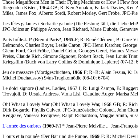
Those Magnificent Men in Their Flying Machines or How I Flew fro
fliegenden Kisten, 1964-GB; R: Ken Annakin, B: Jack Davies, Ken 
Miles, James Fox, Alberto Sordi, Robert Morley, Gert Fröbe, JPC-P
Les fêtes galantes
/
Serbarile galante
(Die Festung fällt, die Liebe le
JPC-Jolicœur, Philippe Avron, Jean Richard, Marie Dubois, Genevi
Paris brûle-t-il?
(Brennt Paris?,
1965
-F; R: René Clément, B: Gore Vi
Belmondo, Charles Boyer, Leslie Caron, JPC-Henri Karcher, George 
Glenn Ford, Gert Fröbe, Daniel Gelin, Georges Geret, Hannes Mess
Preiss, Claude Rich, Simone Signoret, Robert Stack, Jean-Louis Trin
Kriegsfilm (
Buch
von Larry Collins & Dominique Lapierre) (07-12; 
Jeu de massacre
(Mordgeschichten,
1966
-F; R+B: Alain Jessua, K: J
Michel Duchaussoy) 94m-Tragikomödie (08-10; 6704)
Le dolci signore
(Ladies, Ladies, 1967-I; R: Luigi Zampa, B: Ruggero
Trovajoli, D: Ursula Andress, Virna Lisi, Claudine Auger, Marisa M
Oh! What a Lovely War
(Oh! What a Lovely War, 1968-GB; R: Richa
Dirk Bogarde, Phyllis Calvert, JPC-französischer Colonel, John Cle
Redgrave, Vanessa Redgrave, Ralph Richardson, Maggie Smith, Sus
L'armée des ombres
(
1969
-F/I * Jean-Pierre Melville ... Jean-François
L'ours et la poupée
(Der Bär und die Puppe,
1969
-F; R: Michel Devi