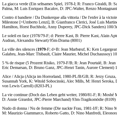
La giacca verde
(Ein seltsames Spiel, 1978-I; R: Franco Giraldi, B: S
Palma, M: Luis Enriquez Bacalov, D: JPC-Walter, Renzo Montagnan
Contro 4 bandiere
/
Da Dunkerque alla vittoria
/
De l'enfer à la victoir
Milestone [=Umberto Lenzi], B: Gianfranco Clerici, José Luis Marti
Hamilton, Horst Buchholz, Anny Duperey, JPC-Dick Sanders) 100/3
Le soleil en face
(1978/79-F; d: Pierre Kast, B: Pierre Kast, Alain A
Audran, Alexandra Stewart) 95m-Drama (8001)
La ville des silences
(
1979
-F; d+B: Jean Marbœuf, K: Ken Legargeant
Galabru, Jean-Marc Thibault, Claire Maurier, Michel Duchaussoy) 1
5 % de risque
(5 Prozent Risiko, 1979-F/B; R: Jean Pourtalé, B: Jean 
Eric Demarsan, D: Bruno Ganz, JPC-Henri Tanin, Aurore Clement)
Alice
/
Alicja
(Alicja im Horrorland, 1980-PL/B/GB; R: Jerzy Gruza, 
Susannah York, K: Witold Sobocinski, Alec Mills, M: Henri Seroka,
von Lewis Carroll) (8203-PL)
La vie continue
(Doch das Leben geht weiter, 1980/81-F; R: Moshé M
D: Annie Girardot, JPC-Pierre Marchand) 93m-Tragikomödie (8109)
Nudo di donna
/
Nu de femme
(Die nackte Frau, 1981-I/F; R: Nino M
M: Maurizio Giammarco, Roberto Gatto, D: Nino Manfredi, Eleonora