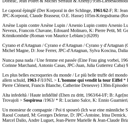
Dorleac, Jean Poiret & Michel Serrault & Arletty) 95m-Liebeskomödi
Le caporal épinglé
(Der Korporal in der Schlinge,
1961
/
62
-F; R: Jea
JPC-Korporal, Claude Brasseur, O.E. Hasse) 105m-Kriegsdrama (
Ro
Arsène Lupin contre Arsène Lupin
/
Arsenio Lupin contro Arsenio L
Neveux, Francois Chavane, Edouard Molinaro, K: Pierre Petit, M: G
Krimikomödie (
Roman
von Maurice Leblanc) (6209)
Cyrano et d'Artagnan
/
Cyrano e d'Artagnan
/
Cyrano y d'Artagnan
(C
Michel Magne, D: Jose Ferrer, JPC-d'Artagnan, Sylva Koscina, Dali
Nunca pasa nada
/
Une femme est passée
(Eine Frau ging vorbei, 19
Corinne Marchand, Antonio Casas, JPC-Juan, Julia Gutierrez Caba)
Les plus belles escroqueries du monde
/
Le più belle truffe del mondo
allem schuld,
1963
-F/I/J/NL >
L'homme qui vendit la tour Eiffel
* R
Pierre Clément, Francis Blanche, Catherine Deneuve) 130m-Episoden
Alta infedeltà
/
Haute infidélité
(Ehen zu dritt, 1963/64-I/F; B: Age[no
Trovajoli >
Sospirosa
/1963/ * R: Luciano Salce, K: Ennio Guarnieri
Un monsieur de compagnie
/
Poi ti sposerò
(Ich war eine männliche
Raoul Coutard, M: Georges Delerue, D: JPC-Antoine, Irina Demick, C
Marcel Dalio, Andre Luguet, Jean-Pierre Marielle & Jean-Claude Br