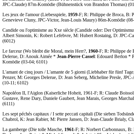
JPC-Claude) 87m-Komödie (Bühnenstück von Brandon Thomas) (01
Les jeux de l'amour
(Liebesspiele,
1959
-F; R: Philippe de Broca, B: 
Genevieve Cluny, JPC-Victor, Jean-Louis Maury) 86m-Komödie (08-
Candide ou l'optimisme au Xxe siècle
(Candide oder: Der Optimismus
Albert Simonin, K: Robert Lefebvre, M: Hubert Rostaing, D: JPC-Can
(6012)
Le farceur
(Wo bleibt die Moral, mein Herr?,
1960
-F; R: Philippe de
Delerue, D: Anouk Aimée *
Jean-Pierre Cassel
: Edouard Berlon * 
Komödie (03-04; 6101)
L'amant de cinq jours
/
L'amante de 5 giorni
(Liebhaber für fünf Tage
Penzer, M: Georges Delerue, D: Jean Seberg, Micheline Presle, JPC-
(10-11; 6102)
Napoléon II, l'Aiglon
(Kaiserliche Hoheit, 1961-F; R: Claude Boissol
Gustave, Rene Dary, Daniele Gaubert, Jean Marais, Georges Marchal,
(6111)
Les sept péchés capitaux
/
I sette peccati capitali
(Die sieben Todsünd
Chabrol, K: Jean Rabier, M: Pierre Jansen, D: Jean-Claude Brialy,
La gamberge
(Die tolle Masche,
1961
-F; R: Norbert Carbonnaux, B: F