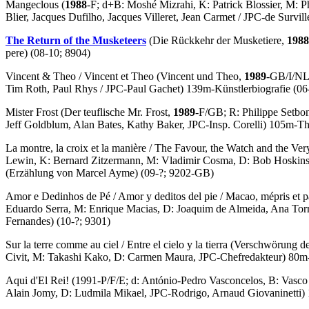
Mangeclous
(
1988
-F; d+B: Moshé Mizrahi, K: Patrick Blossier, M: P
Blier, Jacques Dufilho, Jacques Villeret, Jean Carmet / JPC-de Survi
The Return of the Musketeers
(Die Rückkehr der Musketiere,
1988
pere) (08-10; 8904)
Vincent & Theo
/
Vincent et Theo
(Vincent und Theo,
1989
-GB/I/NL/
Tim Roth, Paul Rhys / JPC-Paul Gachet) 139m-Künstlerbiografie (06-
Mister Frost
(Der teuflische Mr. Frost,
1989
-F/GB; R: Philippe Setbo
Jeff Goldblum, Alan Bates, Kathy Baker, JPC-Insp. Corelli) 105m-Thr
La montre, la croix et la manière
/
The Favour, the Watch and the Ver
Lewin, K: Bernard Zitzermann, M: Vladimir Cosma, D: Bob Hoskins,
(Erzählung von Marcel Ayme) (09-?; 9202-GB)
Amor e Dedinhos de Pé
/
Amor y deditos del pie
/
Macao, mépris et p
Eduardo Serra, M: Enrique Macias, D: Joaquim de Almeida, Ana Tor
Fernandes) (10-?; 9301)
Sur la terre comme au ciel
/
Entre el cielo y la tierra
(Verschwörung de
Civit, M: Takashi Kako, D: Carmen Maura, JPC-Chefredakteur) 80
Aqui d'El Rei!
(1991-P/F/E; d: António-Pedro Vasconcelos, B: Vasco
Alain Jomy, D: Ludmila Mikael, JPC-Rodrigo, Arnaud Giovaninetti) 