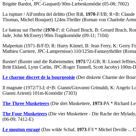
Brigitte Bardot, JPC-Gaspard) 90m-Liebeskomödie (05-08; 7002)
La rupture
/
All'ombra del delitto
(Der Riß,
1970
-F/I/B; R+B: Claude 
Thomas, Michel Bouquet) 124m-Thriller (
Roman
von Charlotte Arms
Le bateau sur l'herbe
(
1970
-F; d: Gérard Brach, B: Gerard Brach, R
Jade, John McEnery) 90m-Tragikomödie (09-11; 7104)
Malpertuis
(1971-B/F/D; R: Harry Kümel, B: Jean Ferry, K: Gerry Fi
Mathieu Carriere, JPC-Lampernisse) 110/125m-Fantasythriller (
Roma
Baxter!
(Baxter und die Rabenmutter,
1971
/72-GB; R: Lionel Jeffrie
Britt Ekland, Lynn Carlin, JPC-Roger Tunnell, Scott Jacoby) 100m-
Le charme discret de la bourgeoisie
(Der diskrete Charme der Bour
Il magnate
(1972/73-I; d+B: Gianni/Giovanni Grimaldi, K: Angelo Lo
Gianni Arienti) 101m-Komödie (7303)
The Three Musketeers
(Die drei Musketiere,
1973
-PA * Richard Lest
The Four Musketeers
(Die vier Musketiere - Die Rache der Mylady
(06-09; 7412-E)
Le mouton enragé
(Das wilde Schaf,
1973
-F/I * Michel Deville ... 