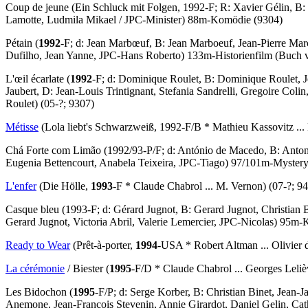
Coup de jeune
(Ein Schluck mit Folgen, 1992-F; R: Xavier Gélin, B: 
Lamotte, Ludmila Mikael / JPC-Minister) 88m-Komödie (9304)
Pétain
(
1992
-F; d: Jean Marbœuf, B: Jean Marboeuf, Jean-Pierre Ma
Dufilho, Jean Yanne, JPC-Hans Roberto) 133m-Historienfilm (
Buch
v
L'œil écarlate
(
1992
-F; d: Dominique Roulet, B: Dominique Roulet, J
Jaubert, D: Jean-Louis Trintignant, Stefania Sandrelli, Gregoire Col
Roulet) (05-?; 9307)
Métisse
(Lola liebt's Schwarzweiß, 1992-F/B * Mathieu Kassovitz ... 
Chá Forte com Limão
(1992/93-P/F; d: António de Macedo, B: Anton
Eugenia Bettencourt, Anabela Teixeira, JPC-Tiago) 97/101m-Myster
L'enfer
(Die Hölle,
1993
-F * Claude Chabrol ... M. Vernon) (07-?; 9
Casque bleu
(1993-F; d: Gérard Jugnot, B: Gerard Jugnot, Christian 
Gerard Jugnot, Victoria Abril, Valerie Lemercier, JPC-Nicolas) 95m
Ready to Wear
(Prêt-à-porter,
1994
-USA * Robert Altman ... Olivier d
La cérémonie
/
Biester
(
1995
-F/D * Claude Chabrol ... Georges Lelièv
Les Bidochon
(
1995
-F/P; d: Serge Korber, B: Christian Binet, Jean-
Anemone, Jean-Francois Stevenin, Annie Girardot, Daniel Gelin, Ca