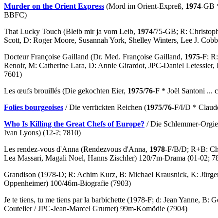
Murder on the Orient Express
(Mord im Orient-Expreß,
1974
-GB *
BBFC)
That Lucky Touch
(Bleib mir ja vom Leib,
1974
/75-GB; R: Christop
Scott, D: Roger Moore, Susannah York, Shelley Winters, Lee J. Co
Docteur Françoise Gailland
(Dr. Med. Françoise Gailland,
1975
-F; R
Renoir, M: Catherine Lara, D: Annie Girardot, JPC-Daniel Letessier,
7601)
L
es œufs brouillés (Die gekochten Eier,
1975
/
76
-F * Joël Santoni ... 
Folies bourgeoises
/
Die verrückten Reichen
(
1975
/
76
-F/I/D * Claude
Who Is Killing the Great Chefs of Europe?
/
Die Schlemmer-Orgie
Ivan Lyons) (12-?; 7810)
Les rendez-vous d'Anna
(Rendezvous d'Anna,
1978
-F/B/D; R+B: Ch
Lea Massari, Magali Noel, Hanns Zischler) 120/7m-Drama (01-02; 7
Grandison
(1978-D; R: Achim Kurz, B: Michael Krausnick, K: Jürgen
Oppenheimer) 100/46m-Biografie (7903)
Je te tiens, tu me tiens par la barbichette
(1978-F; d: Jean Yanne, B: Ge
Coutelier / JPC-Jean-Marcel Grumet) 99m-Komödie (7904)