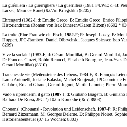
La guérillera
/
La guerrigliera
/
La guerrillera
(1981-F/I/P/E; d+B: Pier
Larzac, Maurice Ronet) 92/7m-Kriegsfilm (8205)
Ehrengard
(1982-I; d: Emidio Greco, B: Emidio Greco, Enrico Filip
Historiendrama (
Roman
von Isak Dinesen=Karen Blixen) (8602 * 03
La truite
(Eine Frau wie ein Fisch,
1982
-F; R: Joseph Losey, B: Moni
Huppert, JPC-Rambert, Daniel Olbrychski, Jacques Spiesser, Isao 
8209)
Vive la sociale!
(1983-F; d: Gérard Mordillat, B: Gerard Mordillat, Ja
D: Francois Cluzet, Robin Renucci, Elisabeth Bourgine, Jean-Yves
Gerard Mordillat) (8310)
Tranches de vie
(Meilensteine des Lebens, 1984-F; R: François Leterr
Laura Antonelli, Josiane Balasko, Michel Boujenah, JPC-comte de For
Galabru, Roland Giraud, Gerard Jugnot, Martin Lamotte, Pierre Mo
Vado a riprendermi il gatto
(
1987
-I; d: Giuliano Biagetti, B: Giulian
Barbara De Rossi, JPC-?) 102m-Komödie (06-?; 8908)
Chouans!
(Chouans! - Revolution und Leidenschaft,
1987
-F; R: Phil
Bernard Zitzermann, M: Georges Delerue, D: Philippe Noiret, Sophi
Historienabenteuer (07-15 Wochen; 8803)