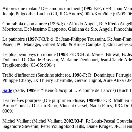
Amores que matan
/
Des amours qui tuent
(
1995
-E/F; d+B: Juan Man
Juanjo Puigcorbe, Lucina Gil, JPC-Andrés) 90m-Komödie (07-09; 9
Con rabbia e con amore
(1995-I; d: Alfredo Angeli, B: Alfredo Ange
Morricone, D: Massimo Dapporto, Giuliana de Sio, Angela Finocchi
La patinoire
(
1997
-F/B/I; d+B: Jean-Philippe Toussaint, K: Jean-Fra
Pisier, JPC-Manager, Gilbert Melki & Bruce Campbell) 80m-Liebesk
Le plus beau pays du monde
(
1998
-F/D/CH; d: Marcel Bluwal, B: Je
Duhamel, D: Claude Brasseur, Marianne Denicourt, Jean-Claude Adel
Tragikomödie (03-05; 9904)
Trafic d'influence
(Sandrine sieht rot,
1998
-F; R: Dominique Farrugia
Philippe Chany, D: Thierry Lhermitte, Gerard Jugnot, Aure Atika / 
Sade
(Sade,
1999
-F * Benoît Jacquot ... Vicomte de Lancris) (
Buch
L
Les rivières pourpres
(Die purpurnen Flüsse,
1999
/
00
-F; R: Mathieu 
Bruno Coulais, D: Jean Reno, Vincent Cassel, Nadia Fares, JPC-Dr. 
0009)
Michel Vaillant
(Michel Vaillant,
2002
/
03
-F; R: Louis-Pascal Couvel
Sagamore Stevenin, Peter Youngblood Hills, Diane Kruger, JPC-Henr