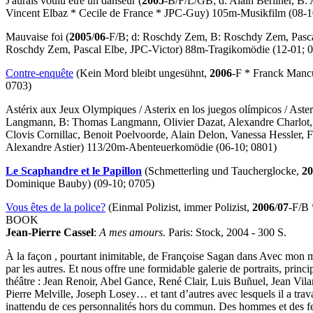
J'aurais voulu être un danseur
(
2005
-B/F/L/GB; d: Alain Berliner, B:
Vincent Elbaz * Cecile de France * JPC-Guy) 105m-Musikfilm (08-1
Mauvaise foi
(
2005
/
06
-F/B; d: Roschdy Zem, B: Roschdy Zem, Pasca
Roschdy Zem, Pascal Elbe, JPC-Victor) 88m-Tragikomödie (12-01; 
Contre-enquête
(Kein Mord bleibt ungesühnt,
2006
-F * Franck Manc
0703)
Astérix aux Jeux Olympiques
/
Asterix en los juegos olímpicos
/
Aster
Langmann, B: Thomas Langmann, Olivier Dazat, Alexandre Charlot, F
Clovis Cornillac, Benoit Poelvoorde, Alain Delon, Vanessa Hessler,
Alexandre Astier) 113/20m-Abenteuerkomödie (06-10; 0801)
Le Scaphandre et le Papillon
(Schmetterling und Taucherglocke,
20
Dominique Bauby) (09-10; 0705)
Vous êtes de la police?
(Einmal Polizist, immer Polizist,
2006
/
07
-F/B 
BOOK
Jean-Pierre Cassel
:
A mes amours.
Paris: Stock, 2004 - 300 S.
À la façon , pourtant inimitable, de Françoise Sagan dans Avec mon me
par les autres. Et nous offre une formidable galerie de portraits, prin
théâtre : Jean Renoir, Abel Gance, René Clair, Luis Buñuel, Jean Vil
Pierre Melville, Joseph Losey… et tant d’autres avec lesquels il a trava
inattendu de ces personnalités hors du commun. Des hommes et des fem