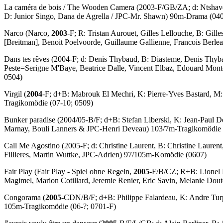
La caméra de bois
/
The Wooden Camera
(2003-F/GB/ZA; d: Ntshaven
D: Junior Singo, Dana de Agrella / JPC-Mr. Shawn) 90m-Drama (04
Narco
(Narco,
2003
-F; R: Tristan Aurouet, Gilles Lellouche, B: Gil
[Breitman], Benoit Poelvoorde, Guillaume Gallienne, Francois Berl
Dans tes rêves
(2004-F; d: Denis Thybaud, B: Diasteme, Denis Thyb
Peste=Serigne M'Baye, Beatrice Dalle, Vincent Elbaz, Edouard Mon
0504)
Virgil
(
2004
-F; d+B: Mabrouk El Mechri, K: Pierre-Yves Bastard, M: F
Tragikomödie (07-10; 0509)
Bunker paradise
(2004/05-B/F; d+B: Stefan Liberski, K: Jean-Paul De
Marnay, Bouli Lanners & JPC-Henri Deveau) 103/7m-Tragikomödie 
Call Me Agostino
(2005-F; d: Christine Laurent, B: Christine Laurent,
Fillieres, Martin Wuttke, JPC-Adrien) 97/105m-Komödie (0607)
Fair Play
(Fair Play - Spiel ohne Regeln,
2005
-F/B/CZ; R+B: Lionel B
Magimel, Marion Cotillard, Jeremie Renier, Eric Savin, Melanie Dou
Congorama
(
2005
-CDN/B/F; d+B: Philippe Falardeau, K: Andre Tur
105m-Tragikomödie (06-?; 0701-F)