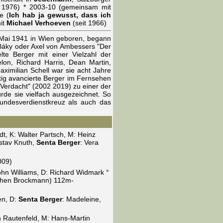
it 1976) * 2003-10 (gemeinsam mit
e (
Ich hab ja gewusst, dass ich
mit
Michael Verhoeven
(seit 1966)
. Mai 1941 in Wien geboren, begann
 Báky oder Axel von Ambessers "Der
lte Berger mit einer Vielzahl der
elon, Richard Harris, Dean Martin,
ximilian Schell war sie acht Jahre
itig avancierte Berger im Fernsehen
 Verdacht" (2002 2019) zu einer der
de sie vielfach ausgezeichnet. So
undesverdienstkreuz als auch das
t, K: Walter Partsch, M: Heinz
stav Knuth,
Senta Berger
: Vera
009)
ohn Williams, D: Richard Widmark °
ochen Brockmann) 112m-
en, D:
Senta Berger
: Madeleine,
n Rautenfeld, M: Hans-Martin