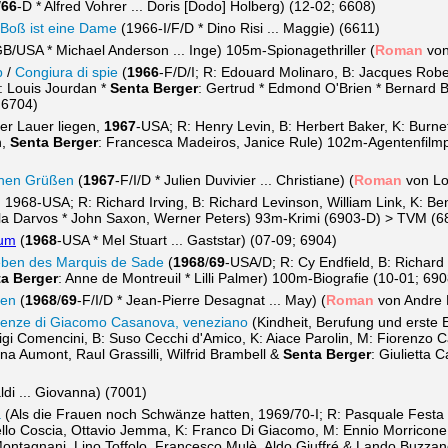
/
66
-D * Alfred Vohrer ... Doris [Dodo] Holberg) (12-02; 6608)
Boß ist eine Dame
(1966-I/F/D * Dino Risi ... Maggie) (6611)
/USA * Michael Anderson ... Inge) 105m-Spionagethriller (
Roman
von
b
/
Congiura di spie
(
1966
-F/D/I; R: Edouard Molinaro, B: Jacques Rob
 Louis Jourdan *
Senta Berger
: Gertrud * Edmond O'Brien * Bernard B
 6704)
er Lauer liegen,
1967
-USA; R: Henry Levin, B: Herbert Baker, K: Burn
n,
Senta Berger
: Francesca Madeiros, Janice Rule) 102m-Agentenfilmp
schen Grüßen
(
1967
-F/I/D * Julien Duvivier ... Christiane) (
Roman
von Lo
 1968-USA; R: Richard Irving, B: Richard Levinson, William Link, K: Ben
ila Darvos * John Saxon, Werner Peters) 93m-Krimi (6903-D) > TVM (6
ium
(
1968
-USA * Mel Stuart ... Gaststar) (07-09; 6904)
ben des Marquis de Sade
(
1968
/
69
-USA/D; R: Cy Endfield, B: Richard
a Berger
: Anne de Montreuil * Lilli Palmer) 100m-Biografie (10-01; 690
ten
(
1968
/
69
-F/I/D * Jean-Pierre Desagnat ... May) (
Roman
von Andre 
rienze di Giacomo Casanova, veneziano
(Kindheit, Berufung und erste 
i Comencini, B: Suso Cecchi d'Amico, K: Aiace Parolin, M: Fiorenzo C
ina Aumont, Raul Grassilli, Wilfrid Brambell &
Senta Berger
: Giulietta
ldi ... Giovanna) (7001)
a
(Als die Frauen noch Schwänze hatten, 1969/70-I; R: Pasquale Festa 
llo Coscia, Ottavio Jemma, K: Franco Di Giacomo, M: Ennio Morricon
o Montagnani, Lino Toffolo, Francesco Mulè, Aldo Giuffré & Lando Buz