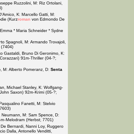
useppe Ruzzolini, M: Riz Ortolani,
8)
 D'Amico, K: Marcello Gatti, M:
ödie (Kurz
roman
von Edmondo De
 Emma * Maria Schneider * Sydne
erto Spagnoli, M: Armando Trovajoli,
 (7404)
sto Gastaldi, Bruno Di Geronimo, K:
Corazzari) 91m-Thriller (04-?;
do, M: Alberto Pomeranz, D:
Senta
an, Michael Stanley, K: Wolfgang-
* John Saxon) 92m-Krimi (05-?;
 Pasqualino Fanetti, M: Stelvio
 7603)
ötz Neumann, M: Sam Spence, D:
 94m-Melodram (Herbst; 7701)
o De Bernardi, Nanni Loy, Ruggero
io Dalla, Antonello Venditti,