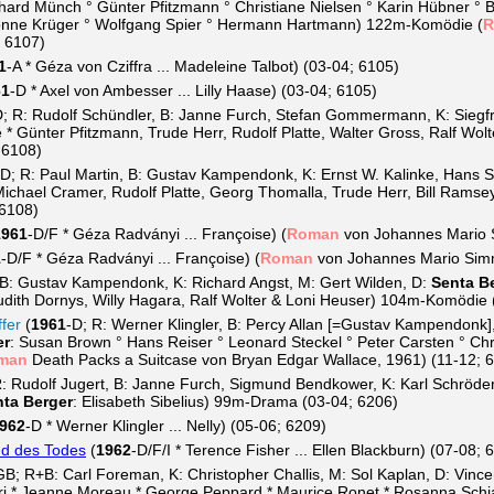
hard Münch ° Günter Pfitzmann ° Christiane Nielsen ° Karin Hübner ° B
onne Krüger ° Wolfgang Spier ° Hermann Hartmann) 122m-Komödie (
R
; 6107)
1
-A * Géza von Cziffra ... Madeleine Talbot) (03-04; 6105)
61
-D * Axel von Ambesser ... Lilly Haase) (03-04; 6105)
D; R: Rudolf Schündler, B: Janne Furch, Stefan Gommermann, K: Siegfr
 * Günter Pfitzmann, Trude Herr, Rudolf Platte, Walter Gross, Ralf Wo
 6108)
-D; R: Paul Martin, B: Gustav Kampendonk, K: Ernst W. Kalinke, Hans 
Michael Cramer, Rudolf Platte, Georg Thomalla, Trude Herr, Bill Rams
 6108)
1961
-D/F * Géza Radványi ... Françoise) (
Roman
von Johannes Mario S
1
-D/F * Géza Radványi ... Françoise) (
Roman
von Johannes Mario Simm
, B: Gustav Kampendonk, K: Richard Angst, M: Gert Wilden, D:
Senta B
dith Dornys, Willy Hagara, Ralf Wolter & Loni Heuser) 104m-Komödie 
fer
(
1961
-D; R: Werner Klingler, B: Percy Allan [=Gustav Kampendonk],
er
: Susan Brown ° Hans Reiser ° Leonard Steckel ° Peter Carsten ° Ch
man
Death Packs a Suitcase von Bryan Edgar Wallace, 1961) (11-12; 
R: Rudolf Jugert, B: Janne Furch, Sigmund Bendkower, K: Karl Schröd
ta Berger
: Elisabeth Sibelius) 99m-Drama (03-04; 6206)
962
-D * Werner Klingler ... Nelly) (05-06; 6209)
nd des Todes
(
1962
-D/F/I * Terence Fisher ... Ellen Blackburn) (07-08; 
B; R+B: Carl Foreman, K: Christopher Challis, M: Sol Kaplan, D: Vince
i * Jeanne Moreau * George Peppard * Maurice Ronet * Rosanna Schia