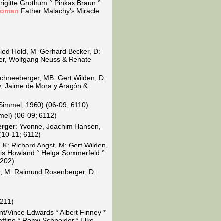
rigitte Grothum ° Pinkas Braun °
oman
Father Malachy's Miracle
ied Hold, M: Gerhard Becker, D:
lter, Wolfgang Neuss & Renate
Schneeberger, MB: Gert Wilden, D:
ey, Jaime de Mora y Aragón &
immel, 1960) (06-09; 6110)
el) (06-09; 6112)
erger
: Yvonne, Joachim Hansen,
(10-11; 6112)
 K: Richard Angst, M: Gert Wilden,
ris Howland ° Helga Sommerfeld °
6202)
er, M: Raimund Rosenberger, D:
6211)
nt/Vince Edwards * Albert Finney *
ffino * Romy Schneider * Elke