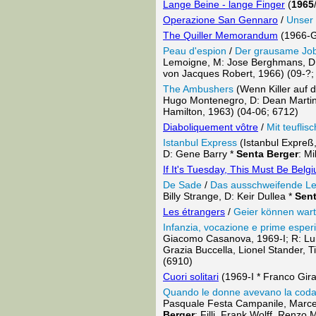
Lange Beine - lange Finger
(
1965
Operazione San Gennaro
/
Unser 
The Quiller Memorandum
(1966-GB
Peau d'espion
/
Der grausame Jo
Lemoigne, M: Jose Berghmans, D:
von Jacques Robert, 1966) (09-?;
The Ambushers
(Wenn Killer auf d
Hugo Montenegro, D: Dean Marti
Hamilton, 1963) (04-06; 6712)
Diaboliquement vôtre
/
Mit teufli
Istanbul Express
(Istanbul Expreß,
D: Gene Barry *
Senta Berger
: M
If It's Tuesday, This Must Be Belg
De Sade
/
Das ausschweifende Le
Billy Strange, D: Keir Dullea *
Sent
Les étrangers
/
Geier können war
Infanzia, vocazione e prime espe
Giacomo Casanova, 1969-I; R: Luig
Grazia Buccella, Lionel Stander, T
(6910)
Cuori solitari
(1969-I * Franco Gira
Quando le donne avevano la cod
Pasquale Festa Campanile, Marce
Berger
: Filli, Frank Wolff, Renz