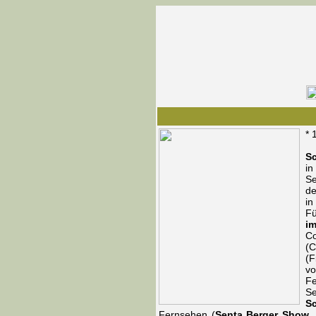
* 
Sc
in
Se
de
in
Fü
im
C
(
(F
vo
Fe
Se
Sc
Fernsehen (
Senta Berger Show
,