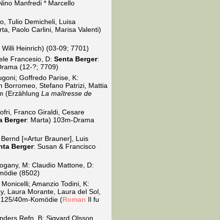
 Nino Manfredi * Marcello
o, Tulio Demicheli, Luisa
ta, Paolo Carlini, Marisa Valenti)
Willi Heinrich) (03-09; 7701)
hele Francesio, D:
Senta Berger
:
Drama (12-?; 7709)
ugoni; Goffredo Parise, K:
an Borromeo, Stefano Patrizi, Mattia
am (Erzählung
La maîtresse de
ofri, Franco Giraldi, Cesare
a Berger
: Marta) 103m-Drama
 Bernd [=Artur Brauner], Luis
nta Berger
: Susan & Francisco
Pogany, M: Claudio Mattone, D:
mödie (8502)
Monicelli; Amanzio Todini, K:
ay, Laura Morante, Laura del Sol,
r) 125/40m-Komödie (
Roman
Il fu
nders Refn, B: Sigvard Olsson,