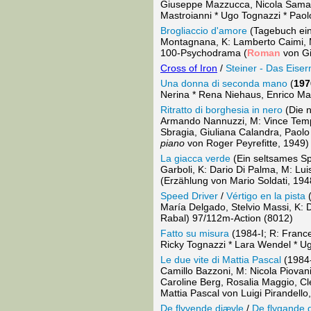
Giuseppe Mazzucca, Nicola Sama
Mastroianni * Ugo Tognazzi * Pao
Brogliaccio d'amore
(Tagebuch eine
Montagnana, K: Lamberto Caimi, 
100-Psychodrama (
Roman
von Gi
Cross of Iron
/
Steiner - Das Eise
Una donna di seconda mano
(
197
Nerina * Rena Niehaus, Enrico Ma
Ritratto di borghesia in nero
(Die n
Armando Nannuzzi, M: Vince Temp
Sbragia, Giuliana Calandra, Paol
piano
von Roger Peyrefitte, 1949)
La giacca verde
(Ein seltsames Spi
Garboli, K: Dario Di Palma, M: Lu
(Erzählung von Mario Soldati, 19
Speed Driver
/
Vértigo en la pista
(
María Delgado, Stelvio Massi, K: 
Rabal) 97/112m-Action (8012)
Fatto su misura
(1984-I; R: France
Ricky Tognazzi * Lara Wendel * U
Le due vite di Mattia Pascal
(1984-
Camillo Bazzoni, M: Nicola Piovan
Caroline Berg, Rosalia Maggio, Cl
Mattia Pascal von Luigi Pirandell
De flyvende djævle
/
De flygande 