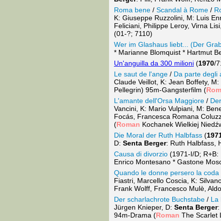
Roma bene
/
Scandal à Rome
/
R
K: Giuseppe Ruzzolini, M: Luis En
Feliciani, Philippe Leroy, Virna 
(01-?; 7110)
Wer im Glashaus liebt... (Der Gra
* Marianne Blomquist * Hartmut 
Un'anguilla da 300 milioni
(
1970
/7
Le saut de l'ange
/
Da parte degli 
Claude Veillot, K: Jean Boffety, 
Pellegrin) 95m-Gangsterfilm (
Rom
L'amante dell'Orsa Maggiore
/
Der
Vancini, K: Mario Vulpiani, M: Be
Focás, Francesca Romana Coluzzi,
(
Roman
Kochanek Wielkiej Niedźw
Die Moral der Ruth Halbfass
(
197
D:
Senta Berger
: Ruth Halbfass,
Causa di divorzio
(1971-I/D; R+B: M
Enrico Montesano * Gastone Mos
Quando le donne persero la coda
Fiastri, Marcello Coscia, K: Silva
Frank Wolff, Francesco Mulè, Aldo
Der scharlachrote Buchstabe
/
La 
Jürgen Knieper, D:
Senta Berger
:
94m-Drama (
Roman
The Scarlet 