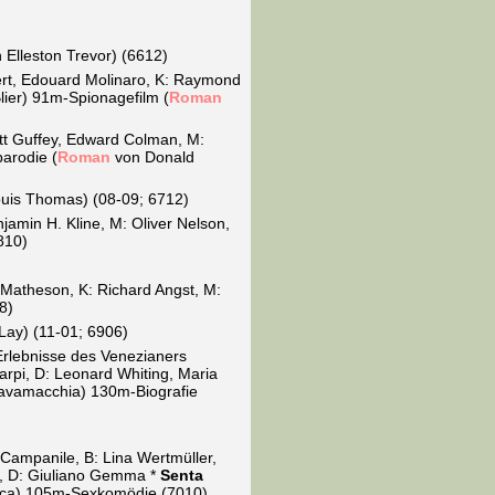
 Elleston Trevor) (6612)
ert, Edouard Molinaro, K: Raymond
lier) 91m-Spionagefilm (
Roman
ett Guffey, Edward Colman, M:
arodie (
Roman
von Donald
uis Thomas) (08-09; 6712)
jamin H. Kline, M: Oliver Nelson,
810)
 Matheson, K: Richard Angst, M:
8)
Lay) (11-01; 6906)
Erlebnisse des Venezianers
arpi, D: Leonard Whiting, Maria
 Cavamacchia) 130m-Biografie
Campanile, B: Lina Wertmüller,
e, D: Giuliano Gemma *
Senta
zanca) 105m-Sexkomödie (7010)