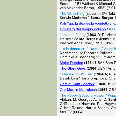
Sommer * Eli Wallach & Michael 
von Alexander Baron, 1953) (?-01
The Waltz King
(Liebe im 3/4-Takt
Kerwin Mathews °
Senta Berger
:
Kali Yug, la dea della vendetta
/
Ka
Il mistero del tempio indiano
/
Kali
Jack und Jenny
(
1963
-D; R: Vict
Halsey *
Senta Berger
: Jenny * M
Bed von Anne Piper, 1951) (09-?;
...e la donna creò l'uomo
/
Volles 
Nachmann, K: Riccardo Pallottini,
Dominique Boschero) 90/9m-Komö
Major Dundee
(
1964
-USA * Sam Pe
The Glory Guys
(
1964
-USA * Arno
Schüsse im 3/4 Takt
(
1964
-A; R: 
Daliah Lavi * Jana Brejchová, Char
Cast a Giant Shadow
(
1965
-USA *
Our Man in Marrakesh
(
1965
-GB *
The Poppy Is Also a Flower
/
Popp
Alekan, M: Georges Auric, D:
Sent
Griffith, Jack Hawkins, Rita Hayw
Gilbert Roland, Harold Sakata, Oma
fürs TV (6604)