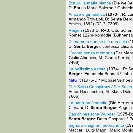
Bisturi, la mafia bianca
(Die weiße
D: Enrico Maria Salerno * Gabriele
Amore e ginnastica
(
1973
-I; R: L
Armando Trovajoli, D:
Senta Berg
Amicis, 1892) (02-?; 7309)
Reigen
(1973-D; R+B: Otto Schenk
Rome) 122m-Komödie (Bühnenstück
Di mamma non ce n'è una sola
(19
D:
Senta Berger
: contessa Elisab
L'uomo senza memoria
(Der Mann
Giulio Albonico, M: Gianni Ferrio,
7408)
La bellissima estate
(1974-I; R: Se
Berger
: Emanuela Bennati * John
MitGift
(1975-D * Michael Verhoeven
The Swiss Conspiracy
/
Per Saldo
Peter Hassenstein, M: Klaus Dold
7605)
La padrona è servita
(Die Herrenre
Cipriani, D:
Senta Berger
: Angela
Das chinesische Wunder
(
1975
-D
Senta Berger
: Detta Gaspardi * 
Signore e signori, buonanotte
(
19
Maccari, Luigi Magni, Mario Monicel