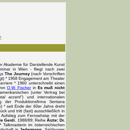
der Akademie für Darstellende Kunst
minar in Wien - fliegt nach zwei
k
s
The Journey
(nach Vorschriften
sagt) * 1958 Engagement am Theater
rriere * 1960 unterschreibt einen
 von
O.W. Fischer
in
Es muß nicht
amerikanischen (unter Vertrag bei
ntal accent
") und internationalen
g der Produktionsfirma Sentana
5) * seit Ende der 60er Jahre dreht
k und tritt (fast) ausschließlich in
Aufstieg zum Fernsehstar mit der
le Gerdi
, 1988/89; Reihe
Ärzte: Dr.
* Talkmasterin im österreichischen
hlschaft in
Jedermann
, Salzburger