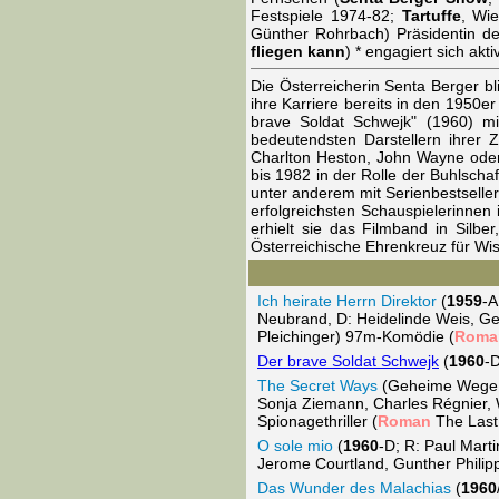
Festspiele 1974-82;
Tartuffe
, Wi
Günther Rohrbach) Präsidentin de
fliegen kann
) * engagiert sich ak
Die Österreicherin Senta Berger b
ihre Karriere bereits in den 1950
brave Soldat Schwejk" (1960) mit
bedeutendsten Darstellern ihrer Z
Charlton Heston, John Wayne oder 
bis 1982 in der Rolle der Buhlscha
unter anderem mit Serienbestseller
erfolgreichsten Schauspielerinne
erhielt sie das Filmband in Sil
Österreichische Ehrenkreuz für Wi
Ich heirate Herrn Direktor
(
1959
-A
Neubrand, D: Heidelinde Weis, Ge
Pleichinger) 97m-Komödie (
Roma
Der brave Soldat Schwejk
(
1960
-D
The Secret Ways
(Geheime Wege
Sonja Ziemann, Charles Régnier, 
Spionagethriller (
Roman
The Last 
O sole mio
(
1960
-D; R: Paul Mart
Jerome Courtland, Gunther Philip
Das Wunder des Malachias
(
1960