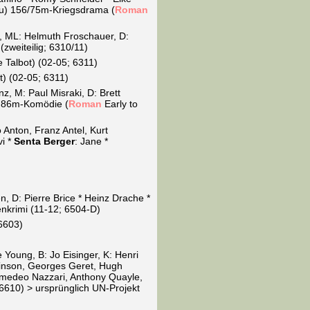
eau) 156/75m-Kriegsdrama (
Roman
s, ML: Helmuth Froschauer, D:
zweiteilig; 6310/11)
e Talbot) (02-05; 6311)
ot) (02-05; 6311)
, M: Paul Misraki, D: Brett
y) 86m-Komödie (
Roman
Early to
 Anton, Franz Antel, Kurt
vi *
Senta Berger
: Jane *
n, D: Pierre Brice * Heinz Drache *
nkrimi (11-12; 6504-D)
6603)
 Young, B: Jo Eisinger, K: Henri
ckinson, Georges Geret, Hugh
 Amedeo Nazzari, Anthony Quayle,
; 6610) > ursprünglich UN-Projekt