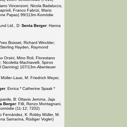
uciano Vincenzoni, Nicola Badalucco,
aprioli, Franco Fabrizi, Mario
, Irene Papas) 99/113m-Komödie
und Ltd., D:
Senta Berger
: Hanna
 Yves Boisset, Richard Winckler;
 * Sterling Hayden, Raymond
no Orsini, Mino Roli, Florestano
 Nicoletta Machiavelli, Spiros
bil Danning) 107/13m-Abenteuer
s Müller-Laue, M: Friedrich Meyer,
ger
: Enrica * Catherine Spaak *
panile, B: Ottavio Jemma, Jaja
a Berger
: Filli, Renzo Montagnani,
xkomödie (11-12; 7202)
 Fernández, K: Robby Müller, M:
lena Samarina, Rüdiger Vogler)