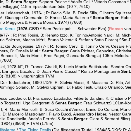
le, D:
Senta Berger
: Signora Palese * Adolfo Celi * Vittorio Gassman *
lo Villaggio) 118m-Episodenkomödie (10-?; 7610)
r Leidenschaft, 1976-I; R: Decio Silla, B: Decio Silla, Gilberto Squizzat
M: Giuseppe Cremante, D: Enrico Maria Salerno *
Senta Berger
: Rober
no Maggiora & Franca Monari, 1974) (7608)
rne Kreuz
(
1976
-GB/D * Sam Peckinpah ... Schwester Eva) (
Roman
von 
6
/77-I; R: Pino Tosini, B: Renato Izzo, K: Tonino/Antonio Nardi, M: Mic
ria Salerno, Macha Méril, Bruno Valente & Stefano Satta Flores) 95m-
ackte Bourgeoisie, 1977-I; R: Tonino Cervi, B: Tonino Cervi, Cesare Fr
era, D: Ornella Muti *
Senta Berger
: Carla Richter, Capucine, Christi
o Bonacelli, Maria Monti, Eros Pagni, Giancarlo Sbragia) 105m-Melodr
 (7803)
el, 1978-I/F; R: Franco Giraldi, B: Lucio Manlio Battistrada, Sandra On
is Enríquez Bacalov, D: Jean-Pierre Cassel * Renzo Montagnani &
Sent
48) (8108) > ursprünglich TVM
Der Todesfahrer, 1980-I/D/E; R: Stelvio Massi, B: Massimo De Rita, Art
Domingo Solano, M: Stelvio Cipriani, D: Fabio Testi, Orazio Orlando,
Se
sco Laudadio, B: Francesco Laudadio, Filiberto Bandini, K: Cristiano 
go Tognazzi, Ugo Gregoretti &
Senta Berger
: Frau Schwartz) 101m-Ko
I; R: Mario Monicelli, B: Suso Cecchi d'Amico, Ennio De Concini, Mario 
i, D: Marcello Mastroianni, Flavio Bucci, Alessandro Haber, Néstor Gar
elia Rondinella, Andréa Ferréol &
Senta Berger
: Clara & Bernard Blie
o, 1904) (8508) + TVM (178m)
djävlarna
/
The Flying Devils
(Die fliegenden Teufel, 1984/85-DK/S; R: A