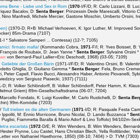
oma Bene - Liebe und Sex in Rom
(
1970
-I/F/D; R: Carlo Lizzani, B: L
riquez Bacalov, D:
Senta Berger
: Prinzessin Dede Marescalli, Vittorio C
Lisi, Nino Manfredi, Michele Mercier, Gastone Moschin, Umberto Orsini
ben)
(1970-D; R+B: Michael Verhoeven, K: Igor Luther, M: Improved So
Becker) 85m-Drama (7107)
1-I * Salvatore Samperi ... Contessa) (12-?; 7105)
amici: firmato mafia!
(Kommando Cobra,
1971
-F/I; R: Yves Boisset, B:
M: François de Roubaix, D: Jean Yanne *
Senta Berger
: Sylvaine Orsini
an
von Bernard-Paul Lallier=Eric Deschodt, 1968) (03-05; 7109)
 Geliebte der Großen Bärin
(1971-I/F/D; R: Valentino Orsini, B: Valenti
nedetto Ghiglia, D: Giuliano Gemma *
Senta Berger
: Fela, Bruno Cremer,
 Peter Capell, Flavio Bucci, Alessandro Haber, Antonio Piovanelli, Sy
iedzicy von Sergiusz Piasecki, 1937) (7111)
1
-D; R: Volker Schlöndorff, B: Volker Schlöndorff, Peter Hamm, K: Klau
 Helmut Griem) 89m-Gesellschaftsdrama (06-07; 7204)
arcello Fondato, K: Luigi Kuveiller, M: Carlo Rustichelli, D:
Senta Ber
chin) 99m-Komödie (7203)
/
Toll trieben es die alten Germanen
(
1971
-I/D; R: Pasquale Festa Cam
no Ippoliti, M: Ennio Morricone, Bruno Nicolai, D: Lando Buzzanca *
Sent
 Puglisi, Fiammetta Baralla & Mario Adorf & Lino Toffolo) 94/102m-Se
letra escarlata
(
1972
-D/E; R: Wim Wenders, B: Wim Wenders, Bernardo
 Hester Prynne, Lou Castel, Hans Christian Blech, Yella Rottländer, Ye
Letter von Nathaniel Hawthorne, 1850) (08-10; 7404) > D: TVM (7303)