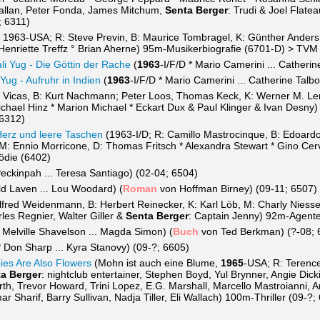
Callan, Peter Fonda, James Mitchum,
Senta Berger
: Trudi & Joel Flat
; 6311)
, 1963-USA; R: Steve Previn, B: Maurice Tombragel, K: Günther Ander
 Henriette Treffz ° Brian Aherne) 95m-Musikerbiografie (6701-D) > TVM (
li Yug - Die Göttin der Rache
(
1963
-I/F/D * Mario Camerini ... Catherin
 Yug - Aufruhr in Indien
(
1963
-I/F/D * Mario Camerini ... Catherine Talb
or Vicas, B: Kurt Nachmann; Peter Loos, Thomas Keck, K: Werner M. Lenz
ichael Hinz * Marion Michael * Eckart Dux & Paul Klinger & Ivan Desn
 6312)
Herz und leere Taschen
(1963-I/D; R: Camillo Mastrocinque, B: Edoardo
 M: Ennio Morricone, D: Thomas Fritsch * Alexandra Stewart * Gino Cer
die (6402)
ckinpah ... Teresa Santiago) (02-04; 6504)
ld Laven ... Lou Woodard) (
Roman
von Hoffman Birney) (09-11; 6507)
Alfred Weidenmann, B: Herbert Reinecker, K: Karl Löb, M: Charly Niesse
les Regnier, Walter Giller &
Senta Berger
: Captain Jenny) 92m-Agente
 Melville Shavelson ... Magda Simon) (
Buch
von Ted Berkman) (?-08; 
 Don Sharp ... Kyra Stanovy) (09-?; 6605)
ies Are Also Flowers
(Mohn ist auch eine Blume,
1965
-USA; R: Terence
a Berger
: nightclub entertainer, Stephen Boyd, Yul Brynner, Angie Di
orth, Trevor Howard, Trini Lopez, E.G. Marshall, Marcello Mastroianni,
r Sharif, Barry Sullivan, Nadja Tiller, Eli Wallach) 100m-Thriller (09-?