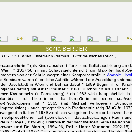
Senta BERGER
13.05.1941, Wien, Österreich (damals: "Großdeutsches Reich")
hauspielerin
* (als Kind) absolviert Tanz- und Ballettausbildung an 
 Wien * 1957/58 nimmt Schauspielunterricht am Max-Reinhardt-Se
mestern von der Schule wegen einer Komparsenrolle in
Anatole Litva
s Seminars waren öffentliche Auftritte während der Ausbildung unter
 der Josefstadt in Wien und Bühnendebüt * 1959 Beginn ihrer Kinoka
nfjahresvertrag mit
Artur Brauner
* 1961 Durchbruch als Partnerin
mer Kaviar sein
(+ Fortsetzung) * ab 1962 wirkt hauptsächlich in 
olumbia - "ich blieb immer die Europäerin mit einem
contine
Co-)Produktionen mit * 1965 (mit Michael Verhoeven) Gründun
ilmproduktion) - auch gelegentlich als Produzentin tätig (
MitGift
, 197
rwiegend in Italien * 1989 zieht sich weitgehend von der Leinwand zurüc
rnsehproduktionen auf (Comeback im deutschsprachigen Raum und 
rie
Kir Royal
, 1984-86; Titelrolle in der sechsteiligen Serie
Die schnel
hwarz und Dr. Martin
, 1994-96; Reihe
Unter Verdacht
, 2002-15) 
 1969;
Club 2
, 1974) * in den 70ern arbeitet wieder am Theater (Bu