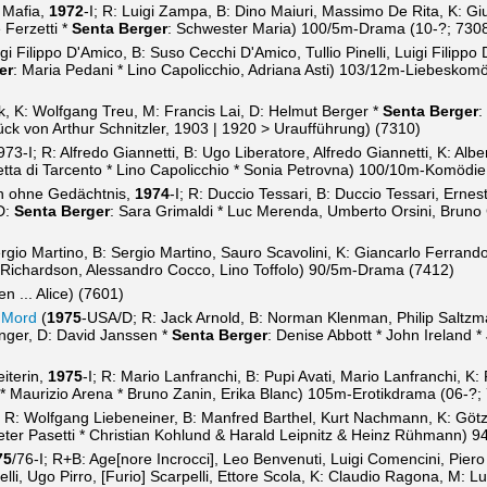
 Mafia,
1972
-I; R: Luigi Zampa, B: Dino Maiuri, Massimo De Rita, K: Gi
 Ferzetti *
Senta Berger
: Schwester Maria) 100/5m-Drama (10-?; 730
uigi Filippo D'Amico, B: Suso Cecchi D'Amico, Tullio Pinelli, Luigi Filippo
er
: Maria Pedani * Lino Capolicchio, Adriana Asti) 103/12m-Liebeskom
, K: Wolfgang Treu, M: Francis Lai, D: Helmut Berger *
Senta Berger
:
 von Arthur Schnitzler, 1903 | 1920 > Uraufführung) (7310)
73-I; R: Alfredo Giannetti, B: Ugo Liberatore, Alfredo Giannetti, K: Alb
etta di Tarcento * Lino Capolicchio * Sonia Petrovna) 100/10m-Komödie
 ohne Gedächtnis,
1974
-I; R: Duccio Tessari, B: Duccio Tessari, Erne
 D:
Senta Berger
: Sara Grimaldi * Luc Merenda, Umberto Orsini, Bruno 
rgio Martino, B: Sergio Martino, Sauro Scavolini, K: Giancarlo Ferran
 Richardson, Alessandro Cocco, Lino Toffolo) 90/5m-Drama (7412)
 ... Alice) (7601)
 Mord
(
1975
-USA/D; R: Jack Arnold, B: Norman Klenman, Philip Saltzm
inger, D: David Janssen *
Senta Berger
: Denise Abbott * John Ireland 
iterin,
1975
-I; R: Mario Lanfranchi, B: Pupi Avati, Mario Lanfranchi, K:
 * Maurizio Arena * Bruno Zanin, Erika Blanc) 105m-Erotikdrama (06-?;
; R: Wolfgang Liebeneiner, B: Manfred Barthel, Kurt Nachmann, K: G
Peter Pasetti * Christian Kohlund & Harald Leipnitz & Heinz Rühmann)
75
/76-I; R+B: Age[nore Incrocci], Leo Benvenuti, Luigi Comencini, Pier
li, Ugo Pirro, [Furio] Scarpelli, Ettore Scola, K: Claudio Ragona, M: Luc