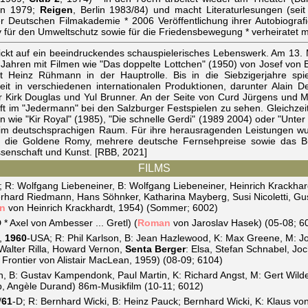
en 1979;
Reigen
, Berlin 1983/84) und macht Literaturlesungen (se
r Deutschen Filmakademie * 2006 Veröffentlichung ihrer Autobiografi
tiv für den Umweltschutz sowie für die Friedensbewegung * verheiratet 
lickt auf ein beeindruckendes schauspielerisches Lebenswerk. Am 13
er Jahren mit Filmen wie "Das doppelte Lottchen" (1950) von Josef von
 Heinz Rühmann in der Hauptrolle. Bis in die Siebzigerjahre spie
eit in verschiedenen internationalen Produktionen, darunter Alain D
Kirk Douglas und Yul Brunner. An der Seite von Curd Jürgens und Ma
fft im "Jedermann" bei den Salzburger Festspielen zu sehen. Gleichze
n wie "Kir Royal" (1985), "Die schnelle Gerdi" (1989 2004) oder "Unter
n im deutschsprachigen Raum. Für ihre herausragenden Leistungen wur
ber, die Goldene Romy, mehrere deutsche Fernsehpreise sowie das B
ssenschaft und Kunst. [RBB, 2021]
FILMS
; R: Wolfgang Liebeneiner, B: Wolfgang Liebeneiner, Heinrich Krackhard
rhard Riedmann, Hans Söhnker, Katharina Mayberg, Susi Nicoletti, Gu
n
von Heinrich Krackhardt, 1954) (Sommer; 6002)
 * Axel von Ambesser ... Gretl) (
Roman
von Jaroslav Hasek) (05-08; 6
,
1960
-USA; R: Phil Karlson, B: Jean Hazlewood, K: Max Greene, M: J
Walter Rilla, Howard Vernon,
Senta Berger
: Elsa, Stefan Schnabel, J
Frontier von Alistair MacLean, 1959) (08-09; 6104)
in, B: Gustav Kampendonk, Paul Martin, K: Richard Angst, M: Gert Wild
p, Angèle Durand) 86m-Musikfilm (10-11; 6012)
/
61
-D; R: Bernhard Wicki, B: Heinz Pauck; Bernhard Wicki, K: Klaus vo