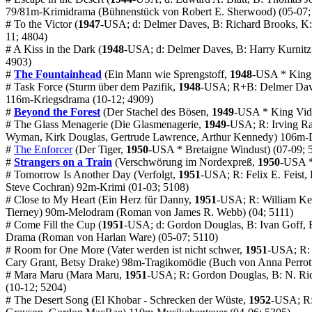
79/81m-Krimidrama (Bühnenstück von Robert E. Sherwood) (05-07;
#
To the Victor
(
1947
-USA; d: Delmer Daves, B: Richard Brooks, K
11; 4804)
#
A Kiss in the Dark
(
1948
-USA; d: Delmer Daves, B: Harry Kurnit
4903)
#
The Fountainhead
(Ein Mann wie Sprengstoff,
1948
-USA * King 
#
Task Force
(Sturm über dem Pazifik,
1948
-USA; R+B: Delmer Dave
116m-Kriegsdrama (10-12; 4909)
#
Beyond the Forest
(Der Stachel des Bösen,
1949
-USA * King Vido
#
The Glass Menagerie
(Die Glasmenagerie,
1949
-USA; R: Irving Ra
Wyman, Kirk Douglas, Gertrude Lawrence, Arthur Kennedy) 106m-D
#
The Enforcer
(Der Tiger,
1950
-USA * Bretaigne Windust) (07-09; 
#
Strangers on a Train
(Verschwörung im Nordexpreß,
1950
-USA *
#
Tomorrow Is Another Day
(Verfolgt,
1951
-USA; R: Felix E. Feist
Steve Cochran) 92m-Krimi (01-03; 5108)
#
Close to My Heart
(Ein Herz für Danny,
1951
-USA; R: William Ke
Tierney) 90m-Melodram (
Roman
von James R. Webb) (04; 5111)
#
Come Fill the Cup
(
1951
-USA; d: Gordon Douglas, B: Ivan Goff, 
Drama (
Roman
von Harlan Ware) (05-07; 5110)
#
Room for One More
(Vater werden ist nicht schwer,
1951
-USA; R: 
Cary Grant, Betsy Drake) 98m-Tragikomödie (
Buch
von Anna Perrott
#
Mara Maru
(Mara Maru,
1951
-USA; R: Gordon Douglas, B: N. Ric
(10-12; 5204)
#
The Desert Song
(El Khobar - Schrecken der Wüste,
1952
-USA; R: