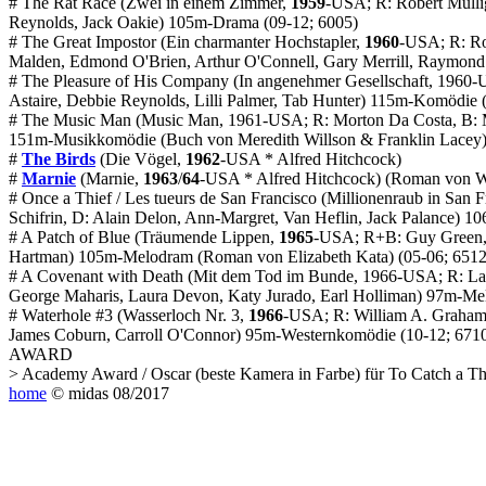
#
The Rat Race
(Zwei in einem Zimmer,
1959
-USA; R: Robert Mulli
Reynolds, Jack Oakie) 105m-Drama (09-12; 6005)
#
The Great Impostor
(Ein charmanter Hochstapler,
1960
-USA; R: Ro
Malden, Edmond O'Brien, Arthur O'Connell, Gary Merrill, Raymon
#
The Pleasure of His Company
(In angenehmer Gesellschaft, 1960-
Astaire, Debbie Reynolds, Lilli Palmer, Tab Hunter) 115m-Komödie 
#
The Music Man
(Music Man, 1961-USA; R: Morton Da Costa, B: Ma
151m-Musikkomödie (
Buch
von Meredith Willson & Franklin Lacey)
#
The Birds
(Die Vögel,
1962
-USA * Alfred Hitchcock)
#
Marnie
(Marnie,
1963
/
64
-USA * Alfred Hitchcock) (
Roman
von W
#
Once a Thief
/
Les tueurs de San Francisco
(Millionenraub in San F
Schifrin, D: Alain Delon, Ann-Margret, Van Heflin, Jack Palance) 1
#
A Patch of Blue
(Träumende Lippen,
1965
-USA; R+B: Guy Green, K
Hartman) 105m-Melodram (
Roman
von Elizabeth Kata) (05-06; 6512
#
A Covenant with Death
(Mit dem Tod im Bunde, 1966-USA; R: Lam
George Maharis, Laura Devon, Katy Jurado, Earl Holliman) 97m-Me
#
Waterhole #3
(Wasserloch Nr. 3,
1966
-USA; R: William A. Graham,
James Coburn, Carroll O'Connor) 95m-Westernkomödie (10-12; 671
AWARD
> Academy Award / Oscar (beste Kamera in Farbe) für
To Catch a Th
home
© midas 08/2017