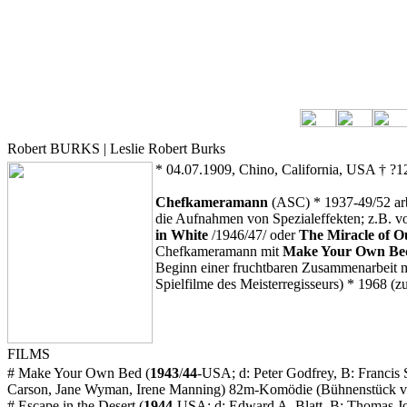
Robert BURKS | Leslie Robert Burks
* 04.07.1909, Chino, California, USA † ?1
Chefkameramann
(ASC) * 1937-49/52 arb
die Aufnahmen von Spezialeffekten; z.B. 
in White
/1946/47/ oder
The Miracle of O
Chefkameramann mit
Make Your Own Be
Beginn einer fruchtbaren Zusammenarbeit 
Spielfilme des Meisterregisseurs) * 1968 (
FILMS
#
Make Your Own Bed
(
1943
/
44
-USA; d: Peter Godfrey, B: Franci
Carson, Jane Wyman, Irene Manning) 82m-Komödie (Bühnenstück von
#
Escape in the Desert
(
1944
-USA; d: Edward A. Blatt, B: Thomas Jo