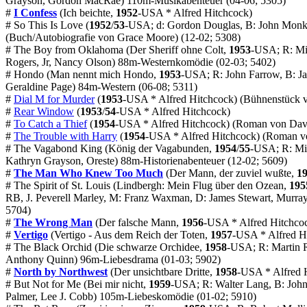
Grayson, Gordon MacRae) 110m-Musikabenteuer (04-06; 5305)
#
I Confess
(Ich beichte,
1952
-USA * Alfred Hitchcock)
#
So This Is Love
(
1952
/
53
-USA; d: Gordon Douglas, B: John Monks
(Buch/Autobiografie von Grace Moore) (12-02; 5308)
#
The Boy from Oklahoma
(Der Sheriff ohne Colt,
1953
-USA; R: Mic
Rogers, Jr, Nancy Olson) 88m-Westernkomödie (02-03; 5402)
#
Hondo
(Man nennt mich Hondo,
1953
-USA; R: John Farrow, B: J
Geraldine Page) 84m-Western (06-08; 5311)
#
Dial M for Murder
(
1953
-USA * Alfred Hitchcock) (Bühnenstück v
#
Rear Window
(
1953
/
54
-USA * Alfred Hitchcock)
#
To Catch a Thief
(
1954
-USA * Alfred Hitchcock) (
Roman
von Dav
#
The Trouble with Harry
(
1954
-USA * Alfred Hitchcock) (
Roman
vo
#
The Vagabond King
(König der Vagabunden,
1954
/
55
-USA; R: Mic
Kathryn Grayson, Oreste) 88m-Historienabenteuer (12-02; 5609)
#
The Man Who Knew Too Much
(Der Mann, der zuviel wußte,
1
#
The Spirit of St. Louis
(Lindbergh: Mein Flug über den Ozean,
195
RB, J. Peverell Marley, M: Franz Waxman, D: James Stewart, Murr
5704)
#
The Wrong Man
(Der falsche Mann,
1956
-USA * Alfred Hitchc
#
Vertigo
(Vertigo - Aus dem Reich der Toten,
1957
-USA * Alfred Hi
#
The Black Orchid
(Die schwarze Orchidee,
1958
-USA; R: Martin R
Anthony Quinn) 96m-Liebesdrama (01-03; 5902)
#
North by Northwest
(Der unsichtbare Dritte,
1958
-USA * Alfred 
#
But Not for Me
(Bei mir nicht,
1959
-USA; R: Walter Lang, B: John 
Palmer, Lee J. Cobb) 105m-Liebeskomödie (01-02; 5910)