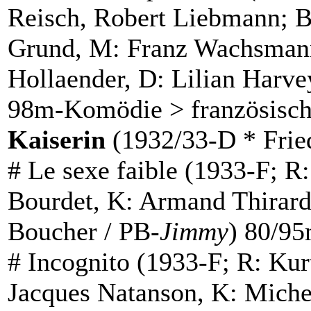
Reisch, Robert Liebmann; B
Grund, M: Franz Wachsman
Hollaender, D: Lilian Harve
98m-Komödie > französisch
Kaiserin
(1932/33-D * Fried
#
Le sexe faible
(1933-F; R:
Bourdet, K: Armand Thirard
Boucher / PB-
Jimmy
) 80/9
#
Incognito
(1933-F; R: Kurt
Jacques Natanson, K: Miche