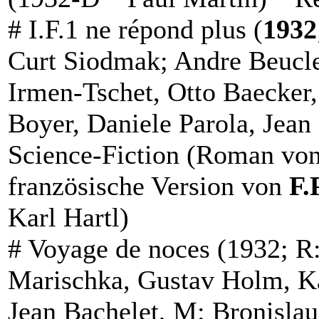
#
I.F.1 ne répond plus
(
1932
Curt Siodmak; Andre Beucle
Irmen-Tschet, Otto Baecker,
Boyer, Daniele Parola, Jean
Science-Fiction (
Roman
von
französische Version von
F.
Karl Hartl)
#
Voyage de noces
(1932; R:
Marischka, Gustav Holm, Ka
Jean Bachelet, M: Bronislau