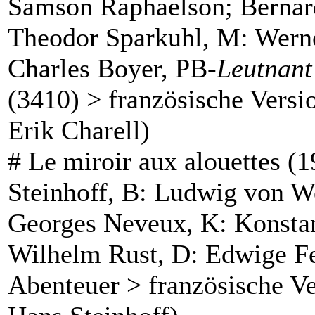
Samson Raphaelson; Bernar
Theodor Sparkuhl, M: Wern
Charles Boyer, PB-
Leutnant
(3410) > französische Vers
Erik Charell)
#
Le miroir aux alouettes
(1
Steinhoff, B: Ludwig von W
Georges Neveux, K: Konstan
Wilhelm Rust, D: Edwige Fe
Abenteuer > französische V