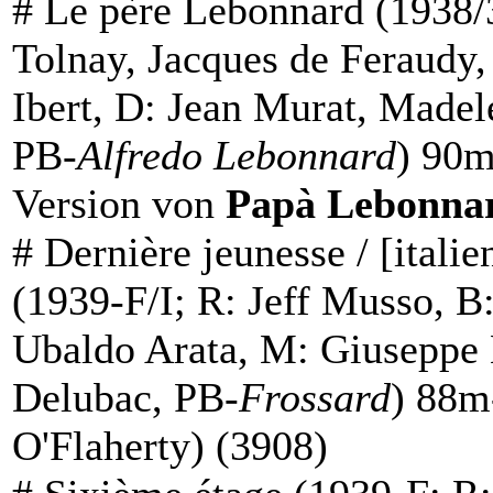
#
Le père Lebonnard
(1938/3
Tolnay, Jacques de Feraudy,
Ibert, D: Jean Murat, Madel
PB-
Alfredo Lebonnard
) 90m
Version von
Papà Lebonna
#
Dernière jeunesse
/ [itali
(1939-F/I; R: Jeff Musso, B
Ubaldo Arata, M: Giuseppe 
Delubac, PB-
Frossard
) 88m
O'Flaherty) (3908)