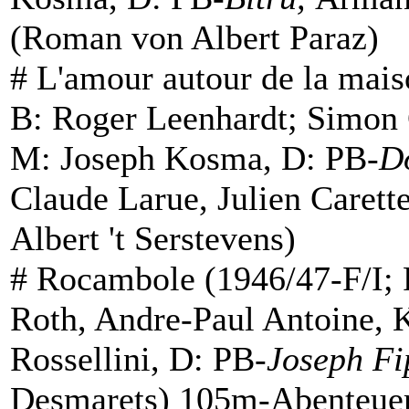
(
Roman
von Albert Paraz)
#
L'amour autour de la mai
B: Roger Leenhardt; Simon 
M: Joseph Kosma, D: PB-
D
Claude Larue, Julien Caret
Albert 't Serstevens)
#
Rocambole
(1946/47-F/I; 
Roth, Andre-Paul Antoine, 
Rossellini, D: PB-
Joseph Fi
Desmarets) 105m-Abenteuer