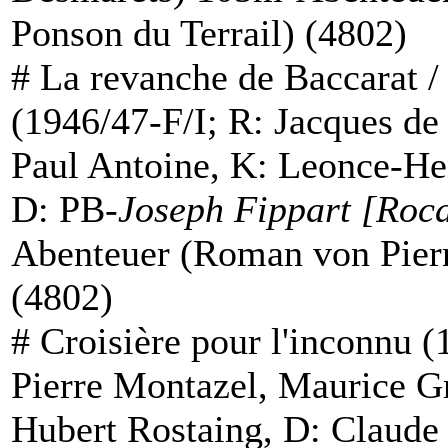
Ponson du Terrail) (4802)
#
La revanche de Baccarat
(1946/47-F/I; R: Jacques de
Paul Antoine, K: Leonce-Hen
D: PB-
Joseph Fippart [Roc
Abenteuer (
Roman
von Pierr
(4802)
#
Croisière pour l'inconnu
(1
Pierre Montazel, Maurice Gr
Hubert Rostaing, D: Claude