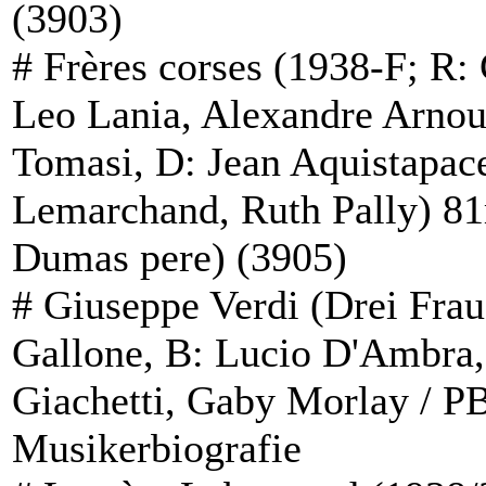
(3903)
#
Frères corses
(1938-F; R: 
Leo Lania, Alexandre Arnou
Tomasi, D: Jean Aquistapac
Lemarchand, Ruth Pally) 8
Dumas pere) (3905)
#
Giuseppe Verdi
(Drei Frau
Gallone, B: Lucio D'Ambra
Giachetti, Gaby Morlay / P
Musikerbiografie