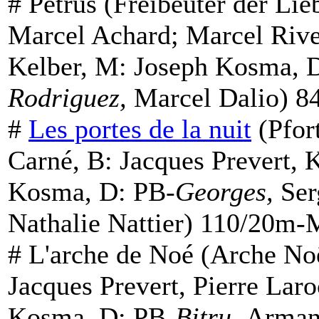
#
Pétrus
(Freibeuter der Lie
Marcel Achard; Marcel Rive
Kelber, M: Joseph Kosma, 
Rodriguez,
Marcel Dalio) 8
#
Les portes de la nuit
(Pfor
Carné, B: Jacques Prevert, 
Kosma, D: PB-
Georges,
Ser
Nathalie Nattier) 110/20m-
#
L'arche de Noé
(Arche Noë
Jacques Prevert, Pierre Lar
Kosma, D: PB-
Bitru,
Arman