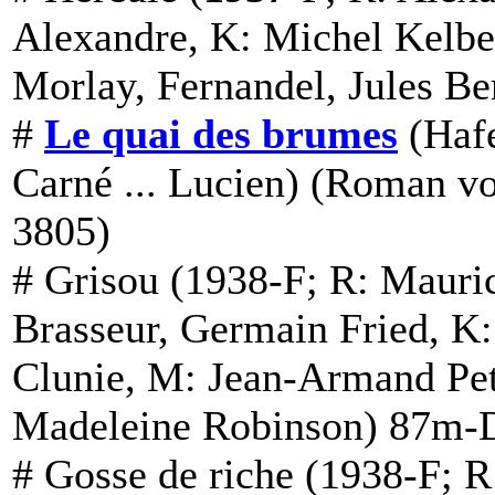
Alexandre, K: Michel Kelbe
Morlay, Fernandel, Jules Be
#
Le quai des brumes
(Haf
Carné ... Lucien) (
Roman
vo
3805)
#
Grisou
(1938-F; R: Mauric
Brasseur, Germain Fried, K
Clunie, M: Jean-Armand Pet
Madeleine Robinson) 87m-
#
Gosse de riche
(1938-F; R