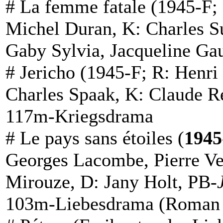
#
La femme fatale
(1945-F; 
Michel Duran, K: Charles S
Gaby Sylvia, Jacqueline Ga
#
Jericho
(1945-F; R: Henri
Charles Spaak, K: Claude R
117m-Kriegsdrama
#
Le pays sans étoiles
(
1945
Georges Lacombe, Pierre Ve
Mirouze, D: Jany Holt, PB-
103m-Liebesdrama (
Roman