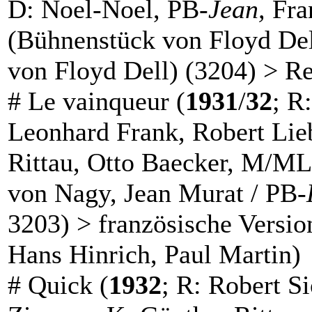
D: Noel-Noel, PB-
Jean,
Fra
(Bühnenstück von Floyd De
von Floyd Dell) (3204) > R
#
Le vainqueur
(
1931
/
32
; R
Leonhard Frank, Robert Lie
Rittau, Otto Baecker, M/M
von Nagy, Jean Murat / PB-
3203) > französische Versi
Hans Hinrich, Paul Martin)
#
Quick
(
1932
; R: Robert S