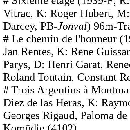
#
Sixième étage
(1939-F; R:
Vitrac, K: Roger Hubert, M:
Darcey, PB-
Jonval
) 96m-Tr
#
Le chemin de l'honneur
(1
Jan Rentes, K: Rene Guissa
Parys, D: Henri Garat, Rene
Roland Toutain, Constant R
#
Trois Argentins à Montma
Diez de las Heras, K: Raymo
Georges Rigaud, Paloma de
Komödie (4102)