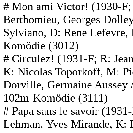
#
Mon ami Victor!
(1930-F;
Berthomieu, Georges Dolley
Sylviano, D: Rene Lefevre,
Komödie (3012)
#
Circulez!
(1931-F; R: Jea
K: Nicolas Toporkoff, M: Pi
Dorville, Germaine Aussey 
102m-Komödie (3111)
#
Papa sans le savoir
(1931-F
Lehman, Yves Mirande, K: E