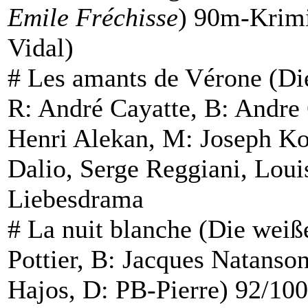
Emile Fréchisse
) 90m-Krim
Vidal)
#
Les amants de Vérone
(Di
R: André Cayatte, B: Andre 
Henri Alekan, M: Joseph K
Dalio, Serge Reggiani, Loui
Liebesdrama
#
La nuit blanche
(Die weiße
Pottier, B: Jacques Natanso
Hajos, D: PB-Pierre) 92/1