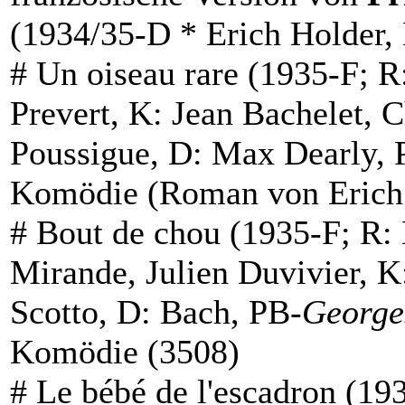
(1934/35-D * Erich Holder,
#
Un oiseau rare
(1935-F; R:
Prevert, K: Jean Bachelet, 
Poussigue, D: Max Dearly, 
Komödie (
Roman
von Erich
#
Bout de chou
(1935-F; R: 
Mirande, Julien Duvivier, K
Scotto, D: Bach, PB-
George
Komödie (3508)
#
Le bébé de l'escadron
(193