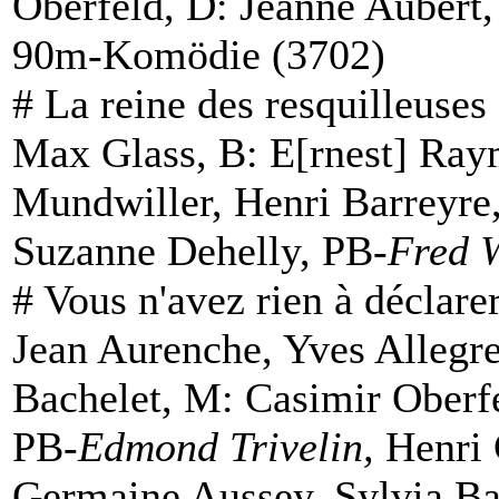
Oberfeld, D: Jeanne Aubert,
90m-Komödie (3702)
#
La reine des resquilleuses
Max Glass, B: E[rnest] Ray
Mundwiller, Henri Barreyre
Suzanne Dehelly, PB-
Fred 
#
Vous n'avez rien à déclare
Jean Aurenche, Yves Allegre
Bachelet, M: Casimir Oberf
PB-
Edmond Trivelin,
Henri 
Germaine Aussey, Sylvia Bat