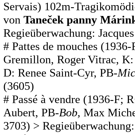
Servais) 102m-Tragikomödie
von
Taneček panny Márin
Regieüberwachung: Jacques
#
Pattes de mouches
(1936-F
Gremillon, Roger Vitrac, K
D: Renee Saint-Cyr, PB-
Mic
(3605)
#
Passé à vendre
(1936-F; R+
Aubert, PB-
Bob,
Max Miche
3703) > Regieüberwachung: