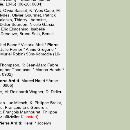
ie, 1946) (08-10; 0804)
; Olivia Basset, K: Yves Cape, M:
ydes, Olivier Gourmet, Patrick
alasko, Thierry Lhermitte,
 Didier Bourdon, Nicole Garcia,
Eric Elmosnino, Isabelle
e Deneuve, Bruno Solo, Benoit
l Blanc * Victoria Abril *
Pierre
Julie Ferrier * Annie Gregorio *
* Muriel Robin) 93m-Komödie (10-
 Thompson, K: Jean-Marc Fabre,
istopher Thompson * Marina Hands *
; 0902)
erre Arditi
: Marcel Hanri * Anne
; 0906)
re, M: Reinhardt Wagner, D: Didier
an-Luc Miesch, K: Philippe Brelot,
eu, François-Eric Gendron,
, François Marthouret, Philippe
 offizieller
Kinostart
)
Pierre Arditi
: Henri * Jocelyn