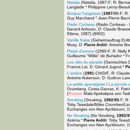
Natalia
(Natalia, 1987-F; R: Berna
Langlade * Philippine Leroy-Beaul
Bonjour l'angoisse
(
1987
/88-F; R:
Guy Marchand * Jean-Pierre Bacri
Radio Corbeau
(Radio Corbeau - D
Gerard Anfosso, D: Claude Brasse
Ellena, 1987) (8902)
Vanille fraise
(Geheimauftrag Erdbe
Musy, D:
Pierre Arditi
: Antoine B
Plaisir d'amour
(1990-F; R: Nelly 
Guillaume "Willie" de Burlador * 
Les clés du paradis
(Gemischtes 
Francis Lai, D: Gérard Jugnot *
Pi
L'ombre
(
1991
-CH/D/F; R: Claude 
Antoine Auberson, D: Gudrun Lan
La petite apocalypse
/
La piccola 
Grumberg, Costa-Gavras, K: Patric
(
Roman
Mała Apokalipsa von Tade
Smoking
(Smoking,
1992
/
93
-F; R:
Toby Teasdale/Miles Coombes/Lio
Exchanges von Alan Ayckbourn, 1
No Smoking
(No Smoking,
1992
/
9
Azéma *
Pierre Arditi
: Toby Teas
Exchanges von Alan Ayckbourn, 1