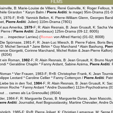
FILMS
ainville, B: Marie-Louise de Villiers; René Gainville, K: Roger Fellous, 
ichèle Girardon ° Karyn Balm /
Pierre Arditi
: le mage) 95m-Drama (01-0
 1976-F; R+B: Yannick Bellon, K: Pierre-William Glenn, Georges Barsk
net,
Pierre Arditi
: Julien) 110m-Drama (7801)
l aus Amerika,
1979
-F; R: Alain Resnais, B: Jean Gruault, K: Sacha Vie
 Pierre /
Pierre Arditi
: Zambeaux) 125m-Drama (09-12; 8005)
 ... inspecteur Larrieu) (
Roman
von Alfred Harris) (01-02; 8008)
Die Spürnase, 1981-F; R: Jean-Luc Miesch, B: Pierre Fabre, Boris Be
 D: Michel Serrault * Jane Birkin * Guy Marchand * Alain Bashung,
Pierr
lorence Giorgetti, Corinne Marchand, Michel Robin & Jean-Pierre Kalfon)
 (8204)
st ein Roman,
1982
-F; R: Alain Resnais, B: Jean Gruault, K: Bruno Nuyt
ndi * Geraldine Chaplin * Fanny Ardant, Sabine Azéma,
Pierre Arditi
:
oman * Vier Frauen, 1983-F; R+B: Christopher Frank, K: Jean Tournie
hilippe Leotard * Caroline Cellier * Fanny Cottençon /
Pierre Arditi
: Pat
Liebe bis in den Tod,
1984
-F; R: Alain Resnais, B: Jean Gruault, K: S
Simon Roche * Fanny Ardant * Andre Dussollier) 112m-Psychodrama (0
ut ... cameo als La Grenouille) (8504)
nder, 1984-F; R: Marguerite Duras, B: Marguerite Duras, Jean Mascolo,
erre Arditi
: Journalist, Axel Bogousslavsky, Martine Chevalier, Andre Du
önlich, 1985-F; R+B: Pierre Jolivet, K: Christian Lamarque, M: Serge 