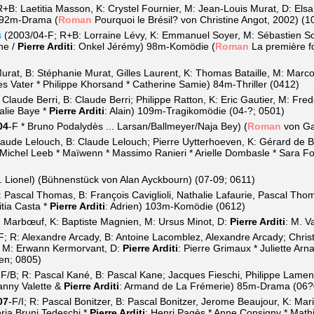
R+B: Laetitia Masson, K: Crystel Fournier, M: Jean-Louis Murat, D: Els
) 92m-Drama (
Roman
Pourquoi le Brésil? von Christine Angot, 2002) (1
s
(2003/04-F; R+B: Lorraine Lévy, K: Emmanuel Soyer, M: Sébastien Sou
ne /
Pierre Arditi
: Onkel Jérémy) 98m-Komödie (
Roman
La première fo
rat, B: Stéphanie Murat, Gilles Laurent, K: Thomas Bataille, M: Marco
res Vater * Philippe Khorsand * Catherine Samie) 84m-Thriller (0412)
 Claude Berri, B: Claude Berri; Philippe Ratton, K: Eric Gautier, M: Fred
alie Baye *
Pierre Arditi
: Alain) 109m-Tragikomödie (04-?; 0501)
04
-F * Bruno Podalydès ... Larsan/Ballmeyer/Naja Bey) (
Roman
von Ga
laude Lelouch, B: Claude Lelouch; Pierre Uytterhoeven, K: Gérard de B
* Michel Leeb * Maïwenn * Massimo Ranieri * Arielle Dombasle * Sara Fo
)
... Lionel) (Bühnenstück von Alan Ayckbourn) (07-09; 0611)
 Pascal Thomas, B: François Caviglioli, Nathalie Lafaurie, Pascal Tho
itia Casta *
Pierre Arditi
: Adrien) 103m-Komödie (0612)
 Marbœuf, K: Baptiste Magnien, M: Ursus Minot, D:
Pierre Arditi
: M. V
F; R: Alexandre Arcady, B: Antoine Lacomblez, Alexandre Arcady; Christi
i, M: Erwann Kermorvant, D:
Pierre Arditi
: Pierre Grimaux * Juliette A
en; 0805)
-F/B; R: Pascal Kané, B: Pascal Kane; Jacques Fieschi, Philippe Lamen
anny Valette &
Pierre Arditi
: Armand de La Frémerie) 85m-Drama (06?
07
-F/I; R: Pascal Bonitzer, B: Pascal Bonitzer, Jerome Beaujour, K: Mari
ria Bruni Tedeschi *
Pierre Arditi
: Henri Pagès * Anne Consigny * Math