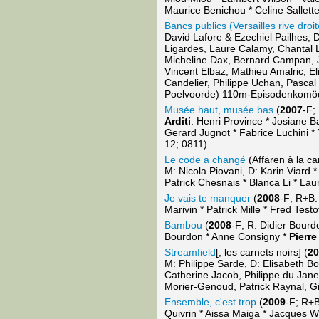
Maurice Benichou * Celine Sallette
Bancs publics (Versailles rive droit
David Lafore & Ezechiel Pailhes, 
Ligardes, Laure Calamy, Chantal L
Micheline Dax, Bernard Campan, 
Vincent Elbaz, Mathieu Amalric, E
Candelier, Philippe Uchan, Pascal
Poelvoorde) 110m-Episodenkomöd
Musée haut, musée bas
(
2007
-F;
Arditi
: Henri Province * Josiane B
Gerard Jugnot * Fabrice Luchini *
12; 0811)
Le code a changé
(Affären à la ca
M: Nicola Piovani, D: Karin Viard
Patrick Chesnais * Blanca Li * La
Je vais te manquer
(
2008
-F; R+B:
Marivin * Patrick Mille * Fred T
Bambou
(
2008
-F; R: Didier Bourd
Bourdon * Anne Consigny *
Pierre
Streamfield
[, les carnets noirs] (
20
M: Philippe Sarde, D: Elisabeth B
Catherine Jacob, Philippe du Jane
Morier-Genoud, Patrick Raynal, Gi
Ensemble, c'est trop
(
2009
-F; R+B
Quivrin * Aissa Maiga * Jacques W