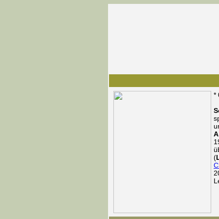
*
S
s
u
A
1
ü
(
C
2
L