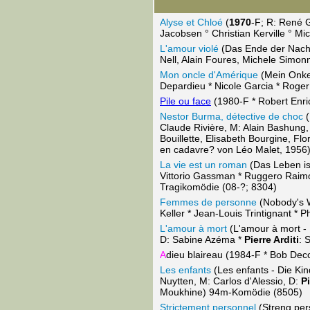
Alyse et Chloé
(
1970
-F; R: René G
Jacobsen ° Christian Kerville ° M
L'amour violé
(Das Ende der Nacht,
Nell, Alain Foures, Michele Simon
Mon oncle d'Amérique
(Mein Onke
Depardieu * Nicole Garcia * Roger
Pile ou face
(1980-F * Robert Enrico
Nestor Burma, détective de choc
(
Claude Rivière, M: Alain Bashung,
Bouillette, Elisabeth Bourgine, F
en cadavre? von Léo Malet, 1956)
La vie est un roman
(Das Leben i
Vittorio Gassman * Ruggero Raimo
Tragikomödie (08-?; 8304)
Femmes de personne
(Nobody's W
Keller * Jean-Louis Trintignant * P
L'amour à mort
(L'amour à mort - 
D: Sabine Azéma *
Pierre Arditi
: 
A
dieu blaireau (1984-F * Bob Deco
Les enfants
(Les enfants - Die Ki
Nuytten, M: Carlos d'Alessio, D:
Pi
Moukhine) 94m-Komödie (8505)
Strictement personnel
(Streng pers