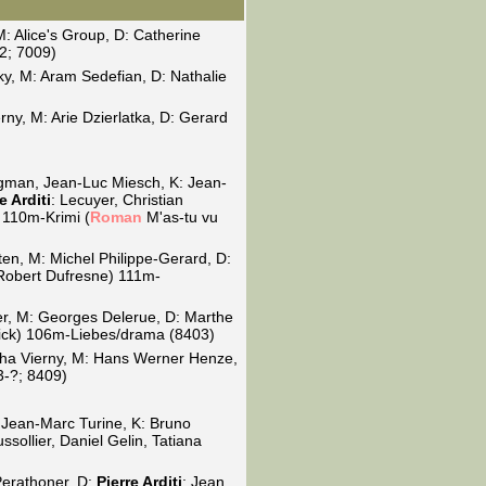
M: Alice's Group, D: Catherine
2; 7009)
y, M: Aram Sedefian, D: Nathalie
rny, M: Arie Dzierlatka, D: Gerard
rgman, Jean-Luc Miesch, K: Jean-
e Arditi
: Lecuyer, Christian
 110m-Krimi (
Roman
M'as-tu vu
ten, M: Michel Philippe-Gerard, D:
 Robert Dufresne) 111m-
r, M: Georges Delerue, D: Marthe
rick) 106m-Liebes/drama (8403)
acha Vierny, M: Hans Werner Henze,
3-?; 8409)
 Jean-Marc Turine, K: Bruno
ssollier, Daniel Gelin, Tatiana
Perathoner, D:
Pierre Arditi
: Jean