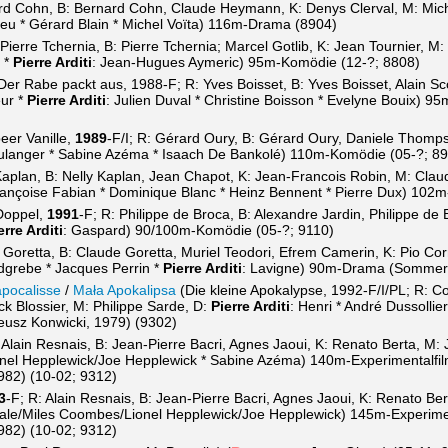
rd Cohn, B: Bernard Cohn, Claude Heymann, K: Denys Clerval, M: Mich
ieu * Gérard Blain * Michel Voïta) 116m-Drama (8904)
 Pierre Tchernia, B: Pierre Tchernia; Marcel Gotlib, K: Jean Tournier, M:
 *
Pierre Arditi
: Jean-Hugues Aymeric) 95m-Komödie (12-?; 8808)
er Rabe packt aus, 1988-F; R: Yves Boisset, B: Yves Boisset, Alain Sco
ur *
Pierre Arditi
: Julien Duval * Christine Boisson * Evelyne Bouix) 9
er Vanille,
1989
-F/I; R: Gérard Oury, B: Gérard Oury, Daniele Thomps
oulanger * Sabine Azéma * Isaach De Bankolé) 110m-Komödie (05-?; 89
Kaplan, B: Nelly Kaplan, Jean Chapot, K: Jean-Francois Robin, M: Claud
Françoise Fabian * Dominique Blanc * Heinz Bennent * Pierre Dux) 102
Doppel,
1991
-F; R: Philippe de Broca, B: Alexandre Jardin, Philippe d
erre Arditi
: Gaspard) 90/100m-Komödie (05-?; 9110)
Goretta, B: Claude Goretta, Muriel Teodori, Efrem Camerin, K: Pio Cor
dgrebe * Jacques Perrin *
Pierre Arditi
: Lavigne) 90m-Drama (Sommer
apocalisse
/
Mała Apokalipsa
(Die kleine Apokalypse, 1992-F/I/PL; R: C
k Blossier, M: Philippe Sarde, D:
Pierre Arditi
: Henri * André Dussollie
usz Konwicki, 1979) (9302)
 Alain Resnais, B: Jean-Pierre Bacri, Agnes Jaoui, K: Renato Berta, M:
nel Hepplewick/Joe Hepplewick * Sabine Azéma) 140m-Experimentalfil
982) (10-02; 9312)
3
-F; R: Alain Resnais, B: Jean-Pierre Bacri, Agnes Jaoui, K: Renato Be
dale/Miles Coombes/Lionel Hepplewick/Joe Hepplewick) 145m-Experimen
982) (10-02; 9312)