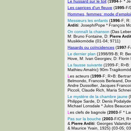
Le hussard sur le toit
(
1994
-F * J
Les caprices d'un fleuve
(
1995
-F/
Hommes, femmes: mode d'emploi
Messieurs les enfants
(
1996
-F; R
Arditi
: Joseph/Pope * François M
On connaît la chanson
(Das Leben
M: Bruno Fontaine, D:
Pierre Ardit
Musikkomödie (01-04; 9711)
Hasards ou coïncidences
(
1997
-F
Le dernier plan
(1998/99-B; R: Ben
Hove, M: Ivan Georgiev, D: Florin 
La fausse suivante
(1999-F; R+B: B
Mathieu Amalric) 90m-Tragikomöd
L
es acteurs (
1999
-F; R+B: Bertran
Belmondo, Francois Berleand, Domi
Andre Dussollier, Jacques Francoi
Piccoli, Claude Rich, Maria Schne
Le mystère de la chambre jaune
(
Philippe Sarde, D: Denis Podalyd
Michael Lonsdale * Julos Beauca
L
es clefs de bagnole (
2003
-F * La
Pas sur la bouche
(
2003
-F/CH; R+
&
Pierre Arditi
: Georges Valandray
& Maurice Yvain, 1925) (03-05; 0