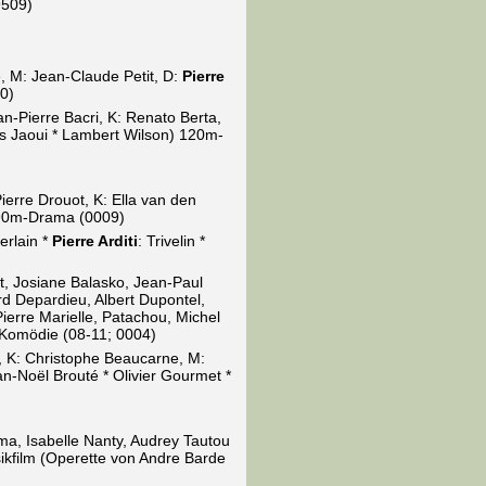
9509)
é, M: Jean-Claude Petit, D:
Pierre
0)
n-Pierre Bacri, K: Renato Berta,
es Jaoui * Lambert Wilson) 120m-
ierre Drouot, K: Ella van den
 90m-Drama (0009)
erlain *
Pierre Arditi
: Trivelin *
st, Josiane Balasko, Jean-Paul
d Depardieu, Albert Dupontel,
ierre Marielle, Patachou, Michel
m-Komödie (08-11; 0004)
 K: Christophe Beaucarne, M:
n-Noël Brouté * Olivier Gourmet *
ma, Isabelle Nanty, Audrey Tautou
ikfilm (Operette von Andre Barde