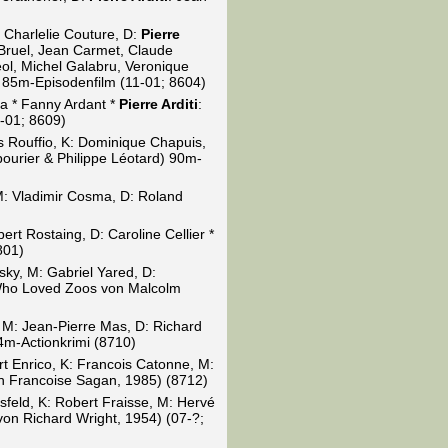
 Charlelie Couture, D:
Pierre
 Bruel, Jean Carmet, Claude
ol, Michel Galabru, Veronique
85m-Episodenfilm (11-01; 8604)
a * Fanny Ardant *
Pierre Arditi
:
2-01; 8609)
s Rouffio, K: Dominique Chapuis,
ourier & Philippe Léotard) 90m-
 M: Vladimir Cosma, D: Roland
ert Rostaing, D: Caroline Cellier *
801)
sky, M: Gabriel Yared, D:
o Loved Zoos von Malcolm
 M: Jean-Pierre Mas, D: Richard
4m-Actionkrimi (8710)
t Enrico, K: Francois Catonne, M:
 Francoise Sagan, 1985) (8712)
sfeld, K: Robert Fraisse, M: Hervé
on Richard Wright, 1954) (07-?;