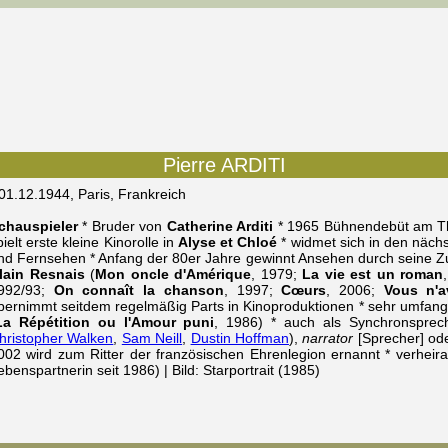
Pierre ARDITI
 01.12.1944, Paris, Frankreich
chauspieler
* Bruder von
Catherine Arditi
* 1965 Bühnendebüt am Th
pielt erste kleine Kinorolle in
Alyse et Chloé
* widmet sich in den näch
nd Fernsehen * Anfang der 80er Jahre gewinnt Ansehen durch seine 
lain Resnais
(
Mon oncle d'Amérique
, 1979;
La vie est un roman
992/93;
On connaît la chanson
, 1997;
Cœurs
, 2006;
Vous n'a
bernimmt seitdem regelmäßig Parts in Kinoproduktionen * sehr umfang
La Répétition ou l'Amour puni
, 1986) * auch als Synchronsprec
hristopher Walken
,
Sam Neill
,
Dustin Hoffman
),
narrator
[Sprecher] ode
002 wird zum Ritter der französischen Ehrenlegion ernannt * verheira
ebenspartnerin seit 1986) | Bild: Starportrait (1985)