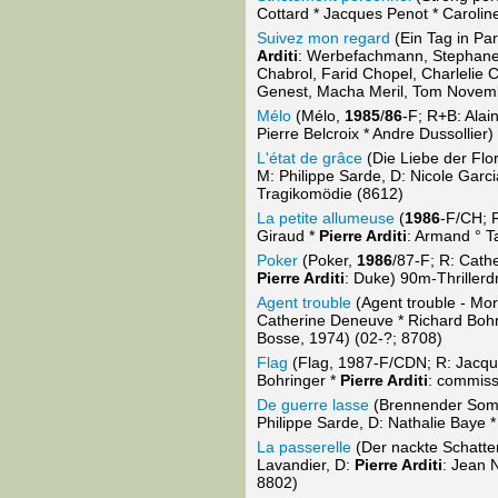
Cottard * Jacques Penot * Caroli
Suivez mon regard
(Ein Tag in Par
Arditi
: Werbefachmann, Stephane A
Chabrol, Farid Chopel, Charlelie
Genest, Macha Meril, Tom Novemb
Mélo
(Mélo,
1985
/
86
-F; R+B: Ala
Pierre Belcroix * Andre Dussolli
L'état de grâce
(Die Liebe der Flo
M: Philippe Sarde, D: Nicole Garc
Tragikomödie (8612)
La petite allumeuse
(
1986
-F/CH; 
Giraud *
Pierre Arditi
: Armand ° T
Poker
(Poker,
1986
/87-F; R: Cathe
Pierre Arditi
: Duke) 90m-Thrillerd
Agent trouble
(Agent trouble - Mo
Catherine Deneuve * Richard Bohr
Bosse, 1974) (02-?; 8708)
Flag
(Flag, 1987-F/CDN; R: Jacque
Bohringer *
Pierre Arditi
: commiss
De guerre lasse
(Brennender Somme
Philippe Sarde, D: Nathalie Baye 
La passerelle
(Der nackte Schatt
Lavandier, D:
Pierre Arditi
: Jean 
8802)