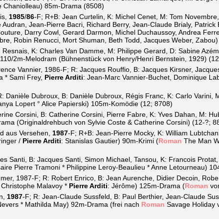
ne Chaniolleau) 85m-Drama (8508)
is,
1985
/
86
-F; R+B: Jean Curtelin, K: Michel Cenet, M: Tom Novembre,
udran, Jean-Pierre Bacri, Richard Berry, Jean-Claude Brialy, Patrick
 Couture, Darry Cowl, Gerard Darmon, Michel Duchaussoy, Andrea Ferre
re, Robin Renucci, Mort Shuman, Beth Todd, Jacques Weber, Zabou) 
in Resnais, K: Charles Van Damme, M: Philippe Gerard, D: Sabine Azém
er) 110/2m-Melodram (Bühnenstück von Henry/Henri Bernstein, 1929) (1
rence Vannier, 1986-F; R: Jacques Rouffio, B: Jacques Kirsner, Jacque
ia * Sami Frey,
Pierre Arditi
: Jean-Marc Vannier-Buchet, Dominique Lab
R: Danièle Dubroux, B: Danièle Dubroux, Régis Franc, K: Carlo Varini,
anya Lopert ° Alice Papierski) 105m-Komödie (12; 8708)
rine Corsini, B: Catherine Corsini, Pierre Fabre, K: Yves Dahan, M: Hub
rama (Originaldrehbuch von Sylvie Coste & Catherine Corsini) (12-?; 8
rd aus Versehen,
1987
-F; R+B: Jean-Pierre Mocky, K: William Lubtchan
inger /
Pierre Arditi
: Stanislas Gautier) 90m-Krimi (
Roman
The Man Wh
s Santi, B: Jacques Santi, Simon Michael, Tansou, K: Francois Protat,
aire Pierre Tramoni * Philippine Leroy-Beaulieu * Anne Letourneau) 10
r, 1987-F; R: Robert Enrico, B: Jean Aurenche, Didier Decoin, Rober
* Christophe Malavoy *
Pierre Arditi
: Jérôme) 125m-Drama (
Roman
von
en,
1987
-F; R: Jean-Claude Sussfeld, B: Paul Berthier, Jean-Claude Sus
Nevers * Mathilda May) 92m-Drama (frei nach
Roman
Savage Holiday v