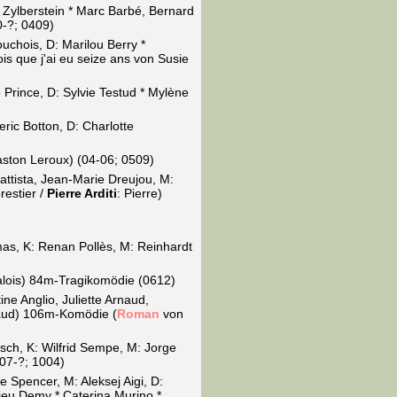
a Zylberstein * Marc Barbé, Bernard
0-?; 0409)
chois, D: Marilou Berry *
is que j'ai eu seize ans von Susie
 Prince, D: Sylvie Testud * Mylène
eric Botton, D: Charlotte
ston Leroux) (04-06; 0509)
attista, Jean-Marie Dreujou, M:
restier /
Pierre Arditi
: Pierre)
mas, K: Renan Pollès, M: Reinhardt
alois) 84m-Tragikomödie (0612)
ne Anglio, Juliette Arnaud,
rnaud) 106m-Komödie (
Roman
von
sch, K: Wilfrid Sempe, M: Jorge
07-?; 1004)
e Spencer, M: Aleksej Aigi, D:
ieu Demy * Caterina Murino *