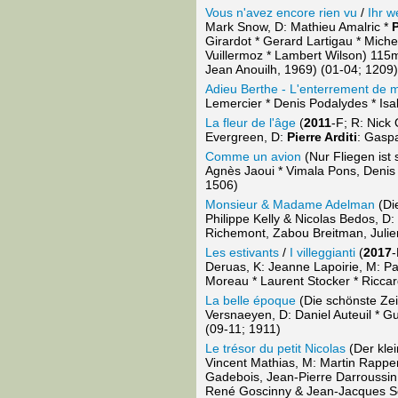
Vous n'avez encore rien vu
/
Ihr 
Mark Snow, D: Mathieu Amalric *
P
Girardot * Gerard Lartigau * Miche
Vuillermoz * Lambert Wilson) 115
Jean Anouilh, 1969) (01-04; 1209)
Adieu Berthe - L'enterrement de
Lemercier * Denis Podalydes * Isa
La fleur de l'âge
(
2011
-F; R: Nick
Evergreen, D:
Pierre Arditi
: Gaspa
Comme un avion
(Nur Fliegen ist
Agnès Jaoui * Vimala Pons, Denis
1506)
Monsieur & Madame Adelman
(Di
Philippe Kelly & Nicolas Bedos, D:
Richemont, Zabou Breitman, Julie
Les estivants
/
I villeggianti
(
2017
-
Deruas, K: Jeanne Lapoirie, M: Pa
Moreau * Laurent Stocker * Ricca
La belle époque
(Die schönste Ze
Versnaeyen, D: Daniel Auteuil * Gu
(09-11; 1911)
Le trésor du petit Nicolas
(Der kle
Vincent Mathias, M: Martin Rappe
Gadebois, Jean-Pierre Darroussi
René Goscinny & Jean-Jacques S