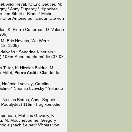
et, Alex Reval, K: Eric Gautier, M:
igny * Anny Duperey * Hippolyte
etien Sibertin-Blanc * Michel
 Cher Antoine ou l'amour raté von
s, K: Pierre Cottereau, D: Valérie
206)
, M: Eric Neveux, We Were
-12; 1305)
dalydès * Sandrine Kiberlain *
er) 105m-Abenteuerkomödie (07-08;
 Tillier, K: Nicolas Bolduc, M:
 Millet,
Pierre Arditi
: Claude de
cy, Noémie Lvovsky; Caroline
 Golino * Noémie Lvovsky * Yolande
M: Nicolas Bedos, Anne-Sophie
is Podalydès) 116m-Tragikomödie
appeneau, Mathias Gavarry, K:
ti
: M. Moucheboume, Grégory
omödie (nach
Le petit Nicolas
von