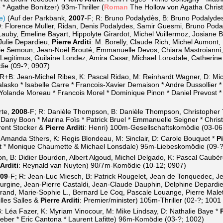
 * Agathe Bonitzer) 93m-Thriller (
Roman
The Hollow von Agatha Christ
e)
(Auf der Parkbank,
2007
-F; R: Bruno Podalydès, B: Bruno Podalydes
D: Florence Muller, Ridan, Denis Podalydes, Samir Guesmi, Bruno Podal
auby, Emeline Bayart, Hippolyte Girardot, Michel Vuillermoz, Josiane B
Julie Depardieu,
Pierre Arditi
: M. Borelly, Claude Rich, Michel Aumont,
lie Semoun, Jean-Noël Brouté, Emmanuelle Devos, Chiara Mastroianni, 
 Legitimus, Guilaine Londez, Amira Casar, Michael Lonsdale, Catherin
ie (09-?; 0907)
 R+B: Jean-Michel Ribes, K: Pascal Ridao, M: Reinhardt Wagner, D: Miche
alasko * Isabelle Carre * Francois-Xavier Demaison * Andre Dussollier * 
 Yolande Moreau * Francois Morel * Dominique Pinon * Daniel Prevost 
rte,
2008
-F; R: Danièle Thompson, B: Danièle Thompson, Christopher
 * Dany Boon * Marina Foïs * Patrick Bruel * Emmanuelle Seigner * Chr
urent Stocker &
Pierre Arditi
: Henri) 100m-Gesellschaftskomödie (03-06
 Amanda Sthers, K: Regis Blondeau, M: Sinclair, D: Carole Bouquet *
Pi
estot * Monique Chaumette & Michael Lonsdale) 95m-Liebeskomödie (09-?
on, B: Didier Bourdon, Albert Algoud, Michel Delgado, K: Pascal Caubè
 Arditi
: Reynald van Nuyten) 90/7m-Komödie (10-12; 0907)
09
-F; R: Jean-Luc Miesch, B: Patrick Rougelet, Jean de Tonquedec, Je
ourgine, Jean-Pierre Castaldi, Jean-Claude Dauphin, Delphine Depardi
rand, Marie-Sophie L., Bernard Le Coq, Pascale Louange, Pierre Malet
lles Salles &
Pierre Arditi
: Premier/minister) 105m-Thriller (02-?; 1001 >
: Léa Fazer, K: Myriam Vinocour, M: Mike Lindsay, D: Nathalie Baye *
eber * Eric Cantona * Laurent Lafitte) 96m-Komödie (03-?; 1002)