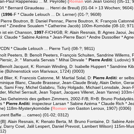
ean-Paul Rappeneau ... M. Peyrolle) (
Roman
von Jean Giono) (05-11; 
D/I * Bernard Giraudeau ... Henri de Breuil) (01-04 > 13 Wochen; 9604)
(
1996
-F * Claude Lelouch ... Dr. Lerner) (01-?; 9608)
: Pierre Boutron, B: Daniel Pennac, Pierre Boutron, K: François Catonn
orel * Zinedine Soualem * Catherine Jacob) 100m-Komödie (08-10; 971
 ist ein Chanson,
1997
-F/CH/GB; R: Alain Resnais, B: Agnes Jaoui, Jea
i
: Claude * Sabine Azéma * Jean-Pierre Bacri * Andre Dussollier * Agn
/CDN * Claude Lelouch ... Pierre Turi) (08-?; 9811)
oît Peeters, B: Benoît Peeters, François Schuiten, Sandrine Willems, P
Piersic, Jr. ° Manuela Servais ° Mihai Dinvale °
Pierre Arditi
: Ludovic)
enoît Jacquot, K: Romain Winding, D: Isabelle Huppert * Sandrine Kib
ie (Bühnenstück von Marivaux, 1724) (0003)
d Blier, K: Francois Catonne, M: Martial Solal, D:
Pierre Arditi
: er selb
nique Blanc, Claude Brasseur, Jean-Claude Brialy, Alain Delon, Gerar
s, Sami Frey, Michel Galabru, Ticky Holgado, Michael Lonsdale, Jean-P
ider, Michel Serrault, Jean Topart, Jacques Villeret, Jean Yanne) 103
Das Geheimnis des gelben Zimmers, 2002-F/B; R+B: Bruno Podalydès,
es *
Pierre Arditi
: inspecteur Larsan * Sabine Azéma * Claude Rich * Jea
rne) 118m-Mysterykomödie (
Roman
von Gaston Leroux, 1907) (0306)
urent Baffie ... cameo) (01-02; 0312)
[B]: Alain Resnais, K: Renato Berta, M: Bruno Fontaine, D: Sabine Azé
, Darry Cowl, Jalil Lespert, Daniel Prevost, Lambert Wilson) 115m-Mus
312)