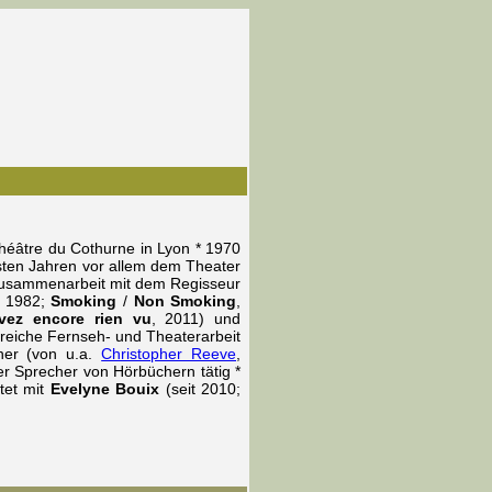
éâtre du Cothurne in Lyon * 1970
sten Jahren vor allem dem Theater
Zusammenarbeit mit dem Regisseur
, 1982;
Smoking
/
Non Smoking
,
vez encore rien vu
, 2011) und
reiche Fernseh- und Theaterarbeit
her (von u.a.
Christopher Reeve
,
r Sprecher von Hörbüchern tätig *
tet mit
Evelyne Bouix
(seit 2010;