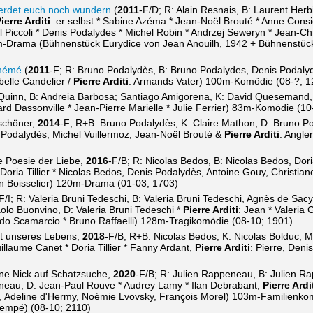
werdet euch noch wundern
(
2011
-F/D; R: Alain Resnais, B: Laurent Herbi
ierre Arditi
: er selbst * Sabine Azéma * Jean-Noël Brouté * Anne Cons
l Piccoli * Denis Podalydes * Michel Robin * Andrzej Seweryn * Jean-Chr
m-Drama (Bühnenstück Eurydice von Jean Anouilh, 1942 + Bühnenstück
 mémé
(
2011
-F; R: Bruno Podalydès, B: Bruno Podalydes, Denis Podalyde
belle Candelier /
Pierre Arditi
: Armands Vater) 100m-Komödie (08-?; 1
 Quinn, B: Andreia Barbosa; Santiago Amigorena, K: David Quesemand
rd Dassonville * Jean-Pierre Marielle * Julie Ferrier) 83m-Komödie (10
 schöner,
2014
-F; R+B: Bruno Podalydès, K: Claire Mathon, D: Bruno Po
 Podalydès, Michel Vuillermoz, Jean-Noël Brouté &
Pierre Arditi
: Angl
e Poesie der Liebe,
2016
-F/B; R: Nicolas Bedos, B: Nicolas Bedos, Doria
 Doria Tillier * Nicolas Bedos, Denis Podalydès, Antoine Gouy, Christiane
n Boisselier) 120m-Drama (01-03; 1703)
F/I; R: Valeria Bruni Tedeschi, B: Valeria Bruni Tedeschi, Agnès de Sa
olo Buonvino, D: Valeria Bruni Tedeschi *
Pierre Arditi
: Jean * Valeria
rdo Scamarcio * Bruno Raffaelli) 128m-Tragikomödie (08-10; 1901)
it unseres Lebens,
2018
-F/B; R+B: Nicolas Bedos, K: Nicolas Bolduc, 
illaume Canet * Doria Tillier * Fanny Ardant,
Pierre Arditi
: Pierre, Den
ine Nick auf Schatzsuche,
2020
-F/B; R: Julien Rappeneau, B: Julien R
neau, D: Jean-Paul Rouve * Audrey Lamy * Ilan Debrabant,
Pierre Ardi
n, Adeline d'Hermy, Noémie Lvovsky, François Morel) 103m-Familienk
empé) (08-10; 2110)