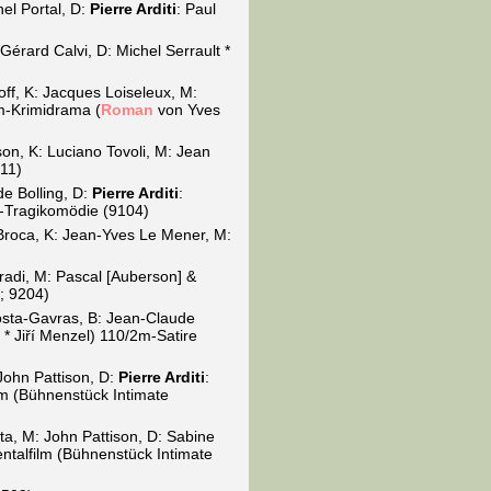
el Portal, D:
Pierre Arditi
: Paul
 Gérard Calvi, D: Michel Serrault *
ff, K: Jacques Loiseleux, M:
5m-Krimidrama (
Roman
von Yves
on, K: Luciano Tovoli, M: Jean
11)
e Bolling, D:
Pierre Arditi
:
m-Tragikomödie (9104)
e Broca, K: Jean-Yves Le Mener, M:
radi, M: Pascal [Auberson] &
; 9204)
osta-Gavras, B: Jean-Claude
r * Jiří Menzel) 110/2m-Satire
 John Pattison, D:
Pierre Arditi
:
m (Bühnenstück Intimate
rta, M: John Pattison, D: Sabine
talfilm (Bühnenstück Intimate