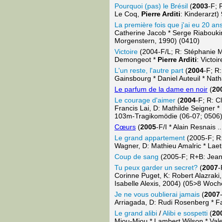
Pourquoi (pas) le Brésil
(
2003
-F; 
Le Coq,
Pierre Arditi
: Kinderarzt
La première fois que j'ai eu 20 an
Catherine Jacob * Serge Riabouki
Morgenstern, 1990) (0410)
Victoire
(2004-F/L; R: Stéphanie Mu
Demongeot *
Pierre Arditi
: Victoi
L'un reste, l'autre part
(
2004
-F; R:
Gainsbourg * Daniel Auteuil * Nath
Le parfum de la dame en noir
(
20
Le courage d'aimer
(
2004
-F; R: C
Francis Lai, D: Mathilde Seigner 
103m-Tragikomödie (06-07; 0506
Cœurs
(
2005
-F/I * Alain Resnais 
Le grand appartement
(2005-F; R:
Wagner, D: Mathieu Amalric * Laet
Coup de sang
(2005-F; R+B: Jean
Tu peux garder un secret?
(
2007
-
Corinne Puget, K: Robert Alazrak
Isabelle Alexis, 2004) (05>8 Woch
Je ne vous oublierai jamais
(
2007
Arriagada, D: Rudi Rosenberg * F
Le grand alibi
/
Alibi e sospetti
(
20
Miou-Miou * Lambert Wilson * Vale