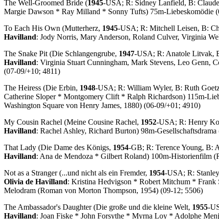
The Well-Groomed Bride
(
1945
-USA; R: Sidney Lanfield, B: Claude
Margie Dawson * Ray Milland * Sonny Tufts) 75m-Liebeskomödie (
To Each His Own
(Mutterherz,
1945
-USA; R: Mitchell Leisen, B: Ch
Havilland
: Jody Norris, Mary Anderson, Roland Culver, Virginia W
The Snake Pit
(Die Schlangengrube,
1947
-USA; R: Anatole Litvak, 
Havilland
: Virginia Stuart Cunningham, Mark Stevens, Leo Genn, 
(07-09/+10; 4811)
The Heiress
(Die Erbin,
1948
-USA; R: William Wyler, B: Ruth Goet
Catherine Sloper * Montgomery Clift * Ralph Richardson) 115m-L
Washington Square von Henry James, 1880) (06-09/+01; 4910)
My Cousin Rachel
(Meine Cousine Rachel,
1952
-USA; R: Henry Kos
Havilland
: Rachel Ashley, Richard Burton) 98m-Gesellschaftsdrama 
That Lady
(Die Dame des Königs,
1954
-GB; R: Terence Young, B: An
Havilland
: Ana de Mendoza * Gilbert Roland) 100m-Historienfilm (
Not as a Stranger
(...und nicht als ein Fremder,
1954
-USA; R: Stanley
Olivia de Havilland
: Kristina Hedvigson * Robert Mitchum * Frank 
Melodram (
Roman
von Morton Thompson, 1954) (09-12; 5506)
The Ambassador's Daughter
(Die große und die kleine Welt,
1955
-US
Havilland
: Joan Fiske * John Forsythe * Myrna Loy * Adolphe Me