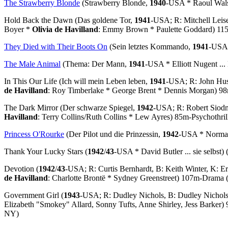
The Strawberry Blonde
(Strawberry Blonde,
1940
-USA * Raoul Wals
Hold Back the Dawn
(Das goldene Tor,
1941
-USA; R: Mitchell Leise
Boyer *
Olivia de Havilland
: Emmy Brown * Paulette Goddard) 115
They Died with Their Boots On
(Sein letztes Kommando,
1941
-USA 
The Male Animal
(Thema: Der Mann,
1941
-USA * Elliott Nugent ..
In This Our Life
(Ich will mein Leben leben,
1941
-USA; R: John Hus
de Havilland
: Roy Timberlake * George Brent * Dennis Morgan) 9
The Dark Mirror
(Der schwarze Spiegel,
1942
-USA; R: Robert Siodm
Havilland
: Terry Collins/Ruth Collins * Lew Ayres) 85m-Psychothril
Princess O'Rourke
(Der Pilot und die Prinzessin,
1942
-USA * Norman 
T
hank Your Lucky Stars (
1942
/
43
-USA * David Butler ... sie selbst)
Devotion
(
1942
/
43
-USA; R: Curtis Bernhardt, B: Keith Winter, K: E
de Havilland
: Charlotte Brontë * Sydney Greenstreet) 107m-Drama 
Government Girl
(
1943
-USA; R: Dudley Nichols, B: Dudley Nichols
Elizabeth "Smokey" Allard, Sonny Tufts, Anne Shirley, Jess Barker
NY)