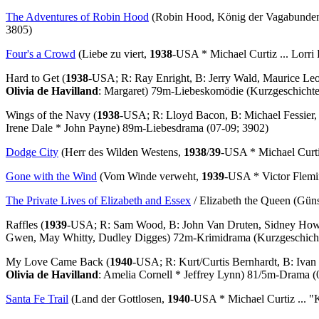
The Adventures of Robin Hood
(Robin Hood, König der Vagabunde
3805)
Four's a Crowd
(Liebe zu viert,
1938
-USA * Michael Curtiz ... Lorri 
Hard to Get
(
1938
-USA; R: Ray Enright, B: Jerry Wald, Maurice Leo
Olivia de Havilland
: Margaret) 79m-Liebeskomödie (Kurzgeschicht
Wings of the Navy
(
1938
-USA; R: Lloyd Bacon, B: Michael Fessier,
Irene Dale * John Payne) 89m-Liebesdrama (07-09; 3902)
Dodge City
(Herr des Wilden Westens,
1938
/
39
-USA * Michael Curtiz
Gone with the Wind
(Vom Winde verweht,
1939
-USA * Victor Flemin
The Private Lives of Elizabeth and Essex
/
Elizabeth the Queen
(Güns
Raffles
(
1939
-USA; R: Sam Wood, B: John Van Druten, Sidney Howa
Gwen, May Whitty, Dudley Digges) 72m-Krimidrama (Kurzgeschich
My Love Came Back
(
1940
-USA; R: Kurt/Curtis Bernhardt, B: Ivan
Olivia de Havilland
: Amelia Cornell * Jeffrey Lynn) 81/5m-Drama (
Santa Fe Trail
(Land der Gottlosen,
1940
-USA * Michael Curtiz ... "