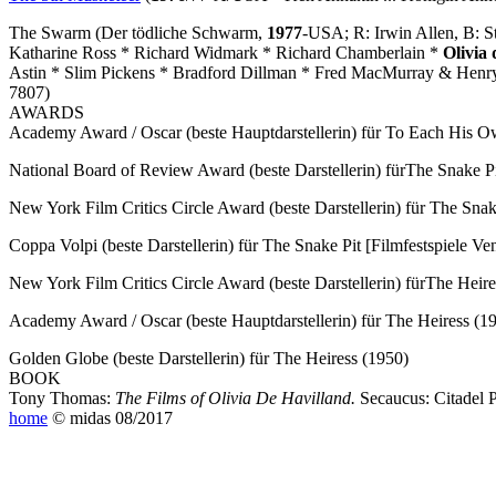
The Swarm
(Der tödliche Schwarm,
1977
-USA; R: Irwin Allen, B: S
Katharine Ross * Richard Widmark * Richard Chamberlain *
Olivia 
Astin * Slim Pickens * Bradford Dillman * Fred MacMurray & Henr
7807)
AWARDS
Academy Award / Oscar (beste Hauptdarstellerin) für
To Each His O
National Board of Review Award (beste Darstellerin) für
The Snake P
New York Film Critics Circle Award (beste Darstellerin) für
The Snak
Coppa Volpi (beste Darstellerin) für
The Snake Pit
[Filmfestspiele Ve
New York Film Critics Circle Award (beste Darstellerin) für
The Heire
Academy Award / Oscar (beste Hauptdarstellerin) für
The Heiress
(1
Golden Globe (beste Darstellerin) für
The Heiress
(1950)
BOOK
Tony Thomas:
The Films of Olivia De Havilland.
Secaucus: Citadel P
home
© midas 08/2017