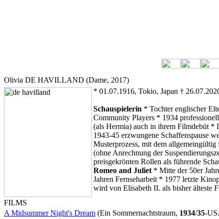
Olivia DE HAVILLAND (Dame, 2017)
* 01.07.1916, Tokio, Japan † 26.07.2020
Schauspielerin
* Tochter englischer El
Community Players * 1934 professionel
(als Hermia) auch in ihrem Filmdebüt * 
1943-45 erzwungene Schaffenspause weg
Musterprozess, mit dem allgemeingültig 
(ohne Anrechnung der Suspendierungszeit
preisgekrönten Rollen als führende Scha
Romeo and Juliet
* Mitte der 50er Jahre
Jahren Fernseharbeit * 1977 letzte Kino
wird von Elisabeth II. als bisher ältest
FILMS
A Midsummer Night's Dream
(Ein Sommernachtstraum,
1934
/
35
-USA