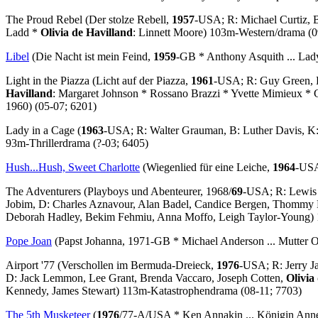
The Proud Rebel
(Der stolze Rebell,
1957
-USA; R: Michael Curtiz, 
Ladd *
Olivia de Havilland
: Linnett Moore) 103m-Western/drama (0
Libel
(Die Nacht ist mein Feind,
1959
-GB * Anthony Asquith ... La
Light in the Piazza
(Licht auf der Piazza,
1961
-USA; R: Guy Green, B:
Havilland
: Margaret Johnson * Rossano Brazzi * Yvette Mimieux *
1960) (05-07; 6201)
Lady in a Cage
(
1963
-USA; R: Walter Grauman, B: Luther Davis, K
93m-Thrillerdrama (?-03; 6405)
Hush...Hush, Sweet Charlotte
(Wiegenlied für eine Leiche,
1964
-USA
The Adventurers
(Playboys und Abenteurer, 1968/
69
-USA; R: Lewis G
Jobim, D: Charles Aznavour, Alan Badel, Candice Bergen, Thommy B
Deborah Hadley, Bekim Fehmiu, Anna Moffo, Leigh Taylor-Young)
Pope Joan
(Papst Johanna, 1971-GB * Michael Anderson ... Mutter O
Airport '77
(Verschollen im Bermuda-Dreieck,
1976
-USA; R: Jerry J
D: Jack Lemmon, Lee Grant, Brenda Vaccaro, Joseph Cotten,
Olivia
Kennedy, James Stewart) 113m-Katastrophendrama (08-11; 7703)
The 5th Musketeer
(
1976
/77-A/USA * Ken Annakin ... Königin Anne