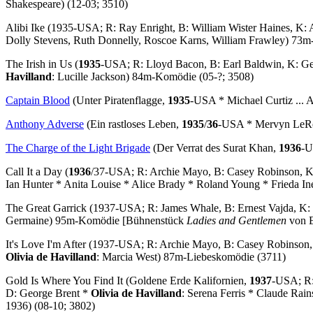
Shakespeare) (12-03; 3510)
Alibi Ike
(1935-USA; R: Ray Enright, B: William Wister Haines, K: 
Dolly Stevens, Ruth Donnelly, Roscoe Karns, William Frawley) 73m
The Irish in Us
(
1935
-USA; R: Lloyd Bacon, B: Earl Baldwin, K: Ge
Havilland
: Lucille Jackson) 84m-Komödie (05-?; 3508)
Captain Blood
(Unter Piratenflagge,
1935
-USA * Michael Curtiz ... A
Anthony Adverse
(Ein rastloses Leben,
1935
/
36
-USA * Mervyn LeRoy
The Charge of the Light Brigade
(Der Verrat des Surat Khan,
1936
-U
Call It a Day
(
1936
/37-USA; R: Archie Mayo, B: Casey Robinson, K: 
Ian Hunter * Anita Louise * Alice Brady * Roland Young * Frieda I
The Great Garrick
(1937-USA; R: James Whale, B: Ernest Vajda, K: 
Germaine) 95m-Komödie [Bühnenstück
Ladies and Gentlemen
von E
It's Love I'm After
(1937-USA; R: Archie Mayo, B: Casey Robinson, K
Olivia de Havilland
: Marcia West) 87m-Liebeskomödie (3711)
Gold Is Where You Find It
(Goldene Erde Kalifornien,
1937
-USA; R:
D: George Brent *
Olivia de Havilland
: Serena Ferris * Claude Rai
1936) (08-10; 3802)