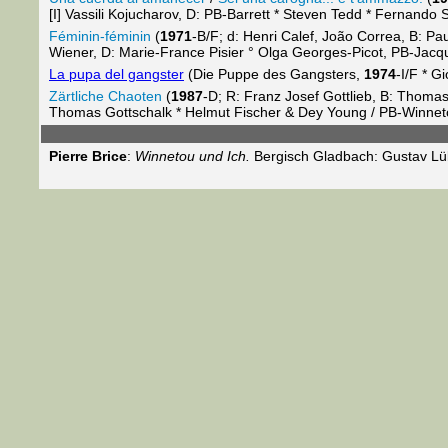
[I] Vassili Kojucharov, D: PB-Barrett * Steven Tedd * Fernand
Féminin-féminin
(
1971
-B/F; d: Henri Calef, João Correa, B: Pa
Wiener, D: Marie-France Pisier ° Olga Georges-Picot, PB-Jac
La pupa del gangster
(Die Puppe des Gangsters,
1974
-I/F * G
Zärtliche Chaoten
(
1987
-D; R: Franz Josef Gottlieb, B: Thoma
Thomas Gottschalk * Helmut Fischer & Dey Young / PB-Winne
Pierre Brice
:
Winnetou und Ich.
Bergisch Gladbach: Gustav Lü