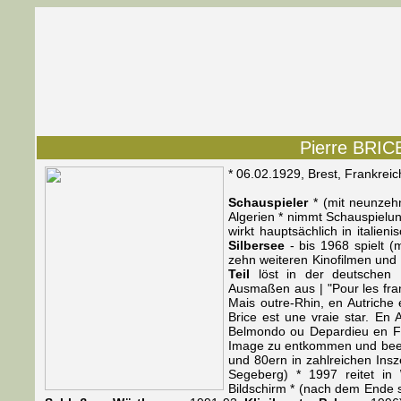
Pierre BRICE
* 06.02.1929, Brest, Frankrei
Schauspieler
* (mit neunzehn
Algerien * nimmt Schauspielun
wirkt hauptsächlich in italie
Silbersee
- bis 1968 spielt (
zehn weiteren Kinofilmen und 
Teil
löst in der deutschen K
Ausmaßen aus | "Pour les franç
Mais outre-Rhin, en Autriche 
Brice est une vraie star. En 
Belmondo ou Depardieu en Fra
Image zu entkommen und beende
und 80ern in zahlreichen Insz
Segeberg) * 1997 reitet in
Bildschirm * (nach dem Ende s