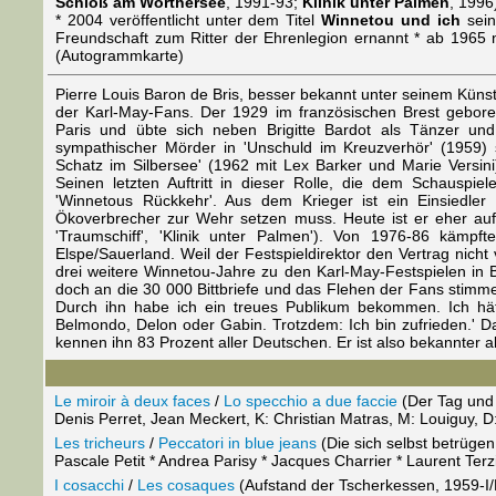
Schloß am Wörthersee
, 1991-93;
Klinik unter Palmen
, 1996
* 2004 veröffentlicht unter dem Titel
Winnetou und ich
sein
Freundschaft zum Ritter der Ehrenlegion ernannt * ab 1965 
(Autogrammkarte)
Pierre Louis Baron de Bris, besser bekannt unter seinem Künst
der Karl-May-Fans. Der 1929 im französischen Brest geboren
Paris und übte sich neben Brigitte Bardot als Tänzer u
sympathischer Mörder in 'Unschuld im Kreuzverhör' (1959) 
Schatz im Silbersee' (1962 mit Lex Barker und Marie Versini
Seinen letzten Auftritt in dieser Rolle, die dem Schauspie
'Winnetous Rückkehr'. Aus dem Krieger ist ein Einsiedle
Ökoverbrecher zur Wehr setzen muss. Heute ist er eher auf
'Traumschiff', 'Klinik unter Palmen'). Von 1976-86 kämp
Elspe/Sauerland. Weil der Festspieldirektor den Vertrag nicht v
drei weitere Winnetou-Jahre zu den Karl-May-Festspielen in 
doch an die 30 000 Bittbriefe und das Flehen der Fans stimme
Durch ihn habe ich ein treues Publikum bekommen. Ich hätt
Belmondo, Delon oder Gabin. Trotzdem: Ich bin zufrieden.' D
kennen ihn 83 Prozent aller Deutschen. Er ist also bekannter a
Le miroir à deux faces
/
Lo specchio a due faccie
(Der Tag und
Denis Perret, Jean Meckert, K: Christian Matras, M: Louiguy,
Les tricheurs
/
Peccatori in blue jeans
(Die sich selbst betrüge
Pascale Petit * Andrea Parisy * Jacques Charrier * Laurent Te
I cosacchi
/
Les cosaques
(Aufstand der Tscherkessen, 1959-I/F