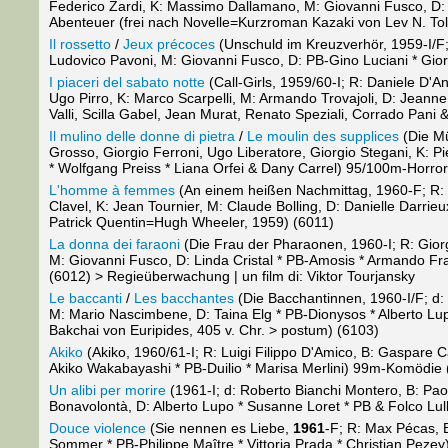
Federico Zardi, K: Massimo Dallamano, M: Giovanni Fusco, D:
Abenteuer (frei nach Novelle=Kurzroman Kazaki von Lev N. Tols
Il rossetto
/
Jeux précoces
(Unschuld im Kreuzverhör, 1959-I/F;
Ludovico Pavoni, M: Giovanni Fusco, D: PB-Gino Luciani * Gior
I piaceri del sabato notte
(Call-Girls, 1959/60-I; R: Daniele D'
Ugo Pirro, K: Marco Scarpelli, M: Armando Trovajoli, D: Jeann
Valli, Scilla Gabel, Jean Murat, Renato Speziali, Corrado Pani
Il mulino delle donne di pietra
/
Le moulin des supplices
(Die Mü
Grosso, Giorgio Ferroni, Ugo Liberatore, Giorgio Stegani, K: P
* Wolfgang Preiss * Liana Orfei & Dany Carrel) 95/100m-Horro
L'homme à femmes
(An einem heißen Nachmittag, 1960-F; R: 
Clavel, K: Jean Tournier, M: Claude Bolling, D: Danielle Darrie
Patrick Quentin=Hugh Wheeler, 1959) (6011)
La donna dei faraoni
(Die Frau der Pharaonen, 1960-I; R: Giorg
M: Giovanni Fusco, D: Linda Cristal * PB-Amosis * Armando Fr
(6012) > Regieüberwachung | un film di: Viktor Tourjansky
Le baccanti
/
Les bacchantes
(Die Bacchantinnen, 1960-I/F; d: 
M: Mario Nascimbene, D: Taina Elg * PB-Dionysos * Alberto L
Bakchai von Euripides, 405 v. Chr. > postum) (6103)
Akiko
(Akiko, 1960/61-I; R: Luigi Filippo D'Amico, B: Gaspare Ca
Akiko Wakabayashi * PB-Duilio * Marisa Merlini) 99m-Komödie
Un alibi per morire
(1961-I; d: Roberto Bianchi Montero, B: Pao
Bonavolontà, D: Alberto Lupo * Susanne Loret * PB & Folco Lul
Douce violence
(Sie nennen es Liebe,
1961
-F; R: Max Pécas, 
Sommer * PB-Philippe Maître * Vittoria Prada * Christian Pez