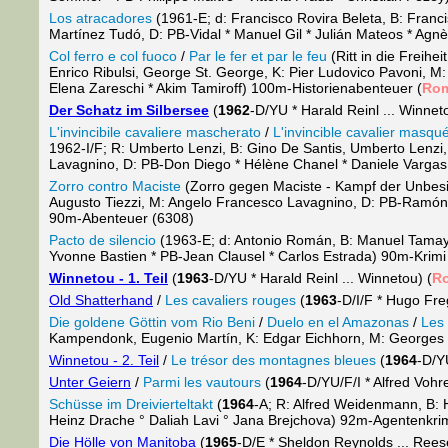
Los atracadores
(1961-E; d: Francisco Rovira Beleta, B: Franci
Martínez Tudó, D: PB-Vidal * Manuel Gil * Julián Mateos * Agn
Col ferro e col fuoco
/
Par le fer et par le feu
(Ritt in die Freihe
Enrico Ribulsi, George St. George, K: Pier Ludovico Pavoni, M
Elena Zareschi * Akim Tamiroff) 100m-Historienabenteuer (
Ro
Der Schatz im Silbersee
(
1962
-D/YU * Harald Reinl ... Winnet
L'invincibile cavaliere mascherato
/
L'invincible cavalier masqu
1962-I/F; R: Umberto Lenzi, B: Gino De Santis, Umberto Lenzi,
Lavagnino, D: PB-Don Diego * Hélène Chanel * Daniele Vargas
Zorro contro Maciste
(Zorro gegen Maciste - Kampf der Unbesie
Augusto Tiezzi, M: Angelo Francesco Lavagnino, D: PB-Ramón/Z
90m-Abenteuer (6308)
Pacto de silencio
(1963-E; d: Antonio Román, B: Manuel Tamayo
Yvonne Bastien * PB-Jean Clausel * Carlos Estrada) 90m-Krimi
Winnetou - 1. Teil
(
1963
-D/YU * Harald Reinl ... Winnetou) (
R
Old Shatterhand
/
Les cavaliers rouges
(
1963
-D/I/F * Hugo Fre
Die goldene Göttin vom Rio Beni
/
Duelo en el Amazonas
/
Les 
Kampendonk, Eugenio Martín, K: Edgar Eichhorn, M: Georges Ga
Winnetou - 2. Teil
/
Le trésor des montagnes bleues
(
1964
-D/YU
Unter Geiern
/
Parmi les vautours
(
1964
-D/YU/F/I * Alfred Vohre
Schüsse im Dreivierteltakt
(
1964
-A; R: Alfred Weidenmann, B: H
Heinz Drache ° Daliah Lavi ° Jana Brejchova) 92m-Agentenkrim
Die Hölle von Manitoba
(
1965
-D/E * Sheldon Reynolds ... Rees