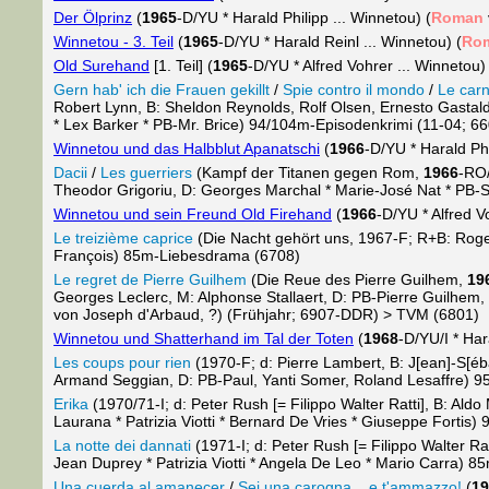
Der Ölprinz
(
1965
-D/YU * Harald Philipp ... Winnetou) (
Roman
Winnetou - 3. Teil
(
1965
-D/YU * Harald Reinl ... Winnetou) (
Ro
Old Surehand
[1. Teil] (
1965
-D/YU * Alfred Vohrer ... Winnetou)
Gern hab' ich die Frauen gekillt
/
Spie contro il mondo
/
Le car
Robert Lynn, B: Sheldon Reynolds, Rolf Olsen, Ernesto Gastaldi,
* Lex Barker * PB-Mr. Brice) 94/104m-Episodenkrimi (11-04; 6
Winnetou und das Halbblut Apanatschi
(
1966
-D/YU * Harald Ph
Dacii
/
Les guerriers
(Kampf der Titanen gegen Rom,
1966
-RO/
Theodor Grigoriu, D: Georges Marchal * Marie-José Nat * PB-
Winnetou und sein Freund Old Firehand
(
1966
-D/YU * Alfred V
Le treizième caprice
(Die Nacht gehört uns, 1967-F; R+B: Roger 
François) 85m-Liebesdrama (6708)
Le regret de Pierre Guilhem
(Die Reue des Pierre Guilhem,
19
Georges Leclerc, M: Alphonse Stallaert, D: PB-Pierre Guilhe
von Joseph d'Arbaud, ?) (Frühjahr; 6907-DDR) > TVM (6801)
Winnetou und Shatterhand im Tal der Toten
(
1968
-D/YU/I * Har
Les coups pour rien
(1970-F; d: Pierre Lambert, B: J[ean]-S[é
Armand Seggian, D: PB-Paul, Yanti Somer, Roland Lesaffre) 
Erika
(1970/71-I; d: Peter Rush [= Filippo Walter Ratti], B: A
Laurana * Patrizia Viotti * Bernard De Vries * Giuseppe Fortis
La notte dei dannati
(1971-I; d: Peter Rush [= Filippo Walter Ra
Jean Duprey * Patrizia Viotti * Angela De Leo * Mario Carra) 8
Una cuerda al amanecer
/
Sei una carogna... e t'ammazzo!
(
19