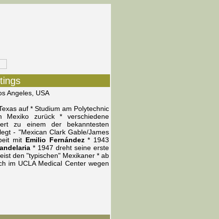
tings
Los Angeles, USA
Texas auf * Studium am Polytechnic
ch Mexiko zurück * verschiedene
iert zu einem der bekanntesten
elegt - "Mexican Clark Gable/James
beit mit
Emilio Fernández
* 1943
andelaria
* 1947 dreht seine erste
meist den "typischen" Mexikaner * ab
 sich im UCLA Medical Center wegen