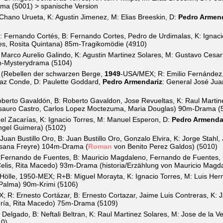
ma (5001) > spanische Version
hano Urueta, K: Agustin Jimenez, M: Elias Breeskin, D:
Pedro Armend
 Fernando Cortés, B: Fernando Cortes, Pedro de Urdimalas, K: Ignaci
s, Rosita Quintana) 85m-Tragikomödie (4910)
arco Aurelio Galindo, K: Agustin Martinez Solares, M: Gustavo Cesar
7m-Mysterydrama (5104)
(Rebellen der schwarzen Berge,
1949
-USA/MEX; R: Emilio Fernández, 
Diaz Conde, D: Paulette Goddard,
Pedro Armendariz
: General José Jua
erto Gavaldón, B: Roberto Gavaldon, Jose Revueltas, K: Raul Martine
sauro Castro, Carlos Lopez Moctezuma, Maria Douglas) 90m-Drama (
 Zacarías, K: Ignacio Torres, M: Manuel Esperon, D:
Pedro Armenda
gel Guimera) (5102)
an Bustillo Oro, B: Juan Bustillo Oro, Gonzalo Elvira, K: Jorge Stahl, 
usana Freyre) 104m-Drama (
Roman
von Benito Perez Galdos) (5010)
Fernando de Fuentes, B: Mauricio Magdaleno, Fernando de Fuentes, K: 
Celis, Rita Macedo) 93m-Drama (historia/Erzählung von Mauricio Magda
ölle, 1950-MEX; R+B: Miguel Morayta, K: Ignacio Torres, M: Luis He
a Palma) 90m-Krimi (5106)
 R: Ernesto Cortázar, B: Ernesto Cortazar, Jaime Luis Contreras, K: 
ería, Rita Macedo) 75m-Drama (5109)
elgado, B: Neftali Beltran, K: Raul Martinez Solares, M: Jose de la V
10)