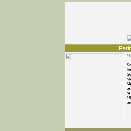
Pedr
* 
Sc
In
G
me
Ma
er
re
19
ei