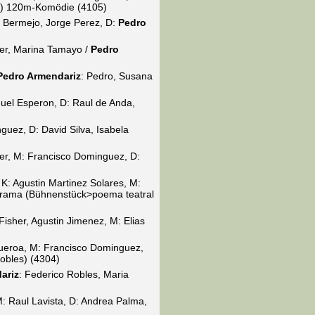
k) 120m-Komödie (4105)
e Bermejo, Jorge Perez, D:
Pedro
ler, Marina Tamayo /
Pedro
Pedro Armendariz
: Pedro, Susana
uel Esperon, D: Raul de Anda,
uez, D: David Silva, Isabela
er, M: Francisco Dominguez, D:
)
 K: Agustin Martinez Solares, M:
drama (Bühnenstück>poema teatral
sher, Agustin Jimenez, M: Elias
gueroa, M: Francisco Dominguez,
bles) (4304)
ariz
: Federico Robles, Maria
 M: Raul Lavista, D: Andrea Palma,