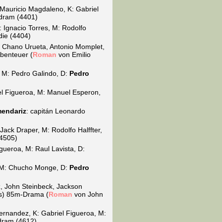
Mauricio Magdaleno, K: Gabriel
dram (4401)
 Ignacio Torres, M: Rodolfo
die (4404)
 Chano Urueta, Antonio Momplet,
benteuer (
Roman
von Emilio
 M: Pedro Galindo, D:
Pedro
el Figueroa, M: Manuel Esperon,
mendariz
: capitán Leonardo
ack Draper, M: Rodolfo Halffter,
4505)
gueroa, M: Raul Lavista, D:
, M: Chucho Monge, D:
Pedro
, John Steinbeck, Jackson
es) 85m-Drama (
Roman
von John
Fernandez, K: Gabriel Figueroa, M:
dram (4612)