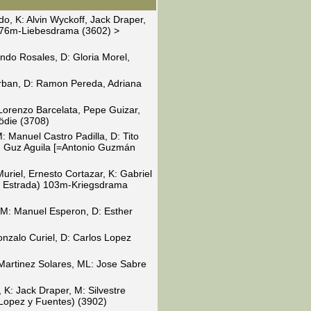
do, K: Alvin Wyckoff, Jack Draper,
 76m-Liebesdrama (3602) >
ndo Rosales, D: Gloria Morel,
rban, D: Ramon Pereda, Adriana
Lorenzo Barcelata, Pepe Guizar,
ödie (3708)
: Manuel Castro Padilla, D: Tito
n: Guz Aguila [=Antonio Guzmán
el, Ernesto Cortazar, K: Gabriel
o Estrada) 103m-Kriegsdrama
 M: Manuel Esperon, D: Esther
onzalo Curiel, D: Carlos Lopez
Martinez Solares, ML: Jose Sabre
K: Jack Draper, M: Silvestre
Lopez y Fuentes) (3902)