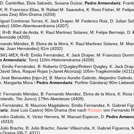
 D: Cantinflas, Elvia Salcedo, Susana Guizar,
Pedro Armendariz
: Fran
 R: Francisco Elías, B: Rafael M. Saavedra, K: Ross Fisher, M: Felip
 Luisa Zea) 85m-Drama (4204)
uel Contreras Torres, K: Jack Draper, M: Federico Ruiz, D: Julian So
éndez) 160m-Abenteuerdrama (4207)
R+B: Raúl de Anda, K: Raul Martinez Solares, M: Felipe Bermejo, D:
ikomödie (4205)
ando Méndez, B: Elvira de la Mora, K: Raul Martinez Solares, M: Man
iz
: Juan Hernández) 81m (4202)
941-MEX; R+B: Emilio Fernández, K: Jack Draper, M: Francisco Doming
o Armendariz
: Toro) 110m-Historiendrama (4208)
Emilio Fernández, B: Roberto O'Quigley/Robert Quigley, K: Jack Drap
 David Silva, Raquel Rojas [=Janet Alcoriza]) 105m-Tragikomödie (4211
osé Benavides [hijo=Jr], B: Marco Aurelio Galindo, Alejandro Galindo,
, Margarita Mora /
Pedro Armendariz
: Porfirio Gándara) 90m-Liebes
 Fernando Méndez, B: Fernando Mendez, Elvira de la Mora, K: Ross Fi
Rolando, Tito Junco) 179m-Abenteuer (4409)
 Fernández, B: Mauricio Magdaleno, Emilio Fernandez, K: Gabriel Fi
ariz
: José Luis Castro) 90m-Drama (frei nach
Roman
von Fernando Ro
dro Galindo, K: Victor Herrera, M: Manuel Esperon, D:
Pedro Armend
 (4310)
Julio Bracho, B: Julio Bracho; Xavier Villaurrutia, K: Gabriel Figueroa,
m-Drama (06-?; 4311)