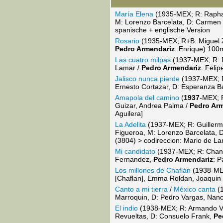
María Elena
(1935-MEX; R: Raphael 
M: Lorenzo Barcelata, D: Carmen
spanische + englische Version
Rosario
(1935-MEX; R+B: Miguel Za
Pedro Armendariz
: Enrique) 10
Las cuatro milpas
(1937-MEX; R: R
Lamar /
Pedro Armendariz
: Feli
Jalisco nunca pierde
(1937-MEX; R
Ernesto Cortazar, D: Esperanza B
Amapola del camino
(
1937
-MEX; R
Guizar, Andrea Palma /
Pedro Ar
Aguilera]
La Adelita
(1937-MEX; R: Guillerm
Figueroa, M: Lorenzo Barcelata, 
(3804) > codireccion: Mario de La
Mi candidato
(1937-MEX; R: Chano 
Fernandez,
Pedro Armendariz
: 
Los millones de Chaflán
(1938-MEX;
[Chaflan], Emma Roldan, Joaquin
Canto a mi tierra
/
México canta
(1
Marroquin, D: Pedro Vargas, Nanc
El indio
(1938-MEX; R: Armando Var
Revueltas, D: Consuelo Frank,
Pe