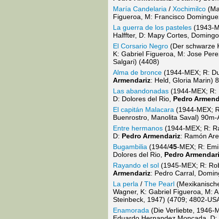
María Candelaria
/
Xochimilco
(Mar
Figueroa, M: Francisco Dominguez
La guerra de los pasteles
(1943-ME
Halffter, D: Mapy Cortes, Domingo
El Corsario Negro
(Der schwarze K
K: Gabriel Figueroa, M: Jose Pere
Salgari) (4408)
Alma de bronce
(1944-MEX; R: Dud
Armendariz
: Held, Gloria Marin)
Las abandonadas
(1944-MEX; R: E
D: Dolores del Rio,
Pedro Armend
El capitán Malacara
(1944-MEX; R+
Buenrostro, Manolita Saval) 90m
Entre hermanos
(1944-MEX; R: Ram
D:
Pedro Armendariz
: Ramón Are
Bugambilia
(1944/
45
-MEX; R: Emil
Dolores del Rio,
Pedro Armendar
Rayando el sol
(1945-MEX; R: Robe
Armendariz
: Pedro Carral, Domin
La perla
/
The Pearl
(Mexikanische
Wagner, K: Gabriel Figueroa, M: 
Steinbeck, 1947) (4709; 4802-USA
Enamorada
(Die Verliebte, 1946-M
Eduardo Hernandez Moncada, D: 