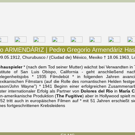
o ARMENDÁRIZ | Pedro Gregorio Armendáriz Has
09.05.1912, Churubusco / (Ciudad de) México, Mexiko † 18.06.1963, 
hauspieler
* (nach dem Tod seiner Mutter) wächst bei Verwandten in 
stitute of San Luis Obispo, California - geht anschließend na
elegenheitsjobs * 1935 Filmdebüt * in folgenden Jahren avanc
xikanischen Filmstars (auf die Rolle des romantischen Helden festg
son/John Wayne") * 1941 Beginn einer erfolgreichen Zusammenar
ster internationaler Erfolg als Partner von
Dolores del Rio
in
María C
in-amerikanische Produktion (
The Fugitive
) aber in Hollywood spielt 
52 tritt auch in europäischen Filmen auf * mit 51 Jahren erschießt
nes fortgeschrittenen Krebsleidens