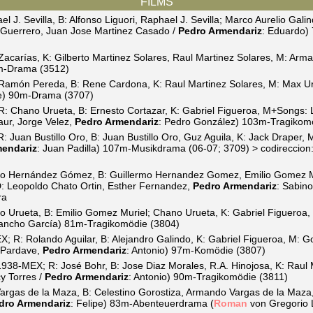
FILMS
J. Sevilla, B: Alfonso Liguori, Raphael J. Sevilla; Marco Aurelio Galin
 Guerrero, Juan Jose Martinez Casado /
Pedro Armendariz
: Eduardo)
carías, K: Gilberto Martinez Solares, Raul Martinez Solares, M: Arma
0m-Drama (3512)
amón Pereda, B: Rene Cardona, K: Raul Martinez Solares, M: Max U
pe) 90m-Drama (3707)
: Chano Urueta, B: Ernesto Cortazar, K: Gabriel Figueroa, M+Songs: 
aur, Jorge Velez,
Pedro Armendariz
: Pedro González) 103m-Tragikom
: Juan Bustillo Oro, B: Juan Bustillo Oro, Guz Aguila, K: Jack Draper, M
mendariz
: Juan Padilla) 107m-Musikdrama (06-07; 3709) > codireccio
o Hernández Gómez, B: Guillermo Hernandez Gomez, Emilio Gomez Muri
D: Leopoldo Chato Ortin, Esther Fernandez,
Pedro Armendariz
: Sabin
ra
Urueta, B: Emilio Gomez Muriel; Chano Urueta, K: Gabriel Figueroa,
Pancho García) 81m-Tragikomödie (3804)
 R: Rolando Aguilar, B: Alejandro Galindo, K: Gabriel Figueroa, M: G
 Pardave,
Pedro Armendariz
: Antonio) 97m-Komödie (3807)
938-MEX; R: José Bohr, B: Jose Diaz Morales, R.A. Hinojosa, K: Raul 
y Torres /
Pedro Armendariz
: Antonio) 90m-Tragikomödie (3811)
gas de la Maza, B: Celestino Gorostiza, Armando Vargas de la Maza, 
dro Armendariz
: Felipe) 83m-Abenteuerdrama (
Roman
von Gregorio 