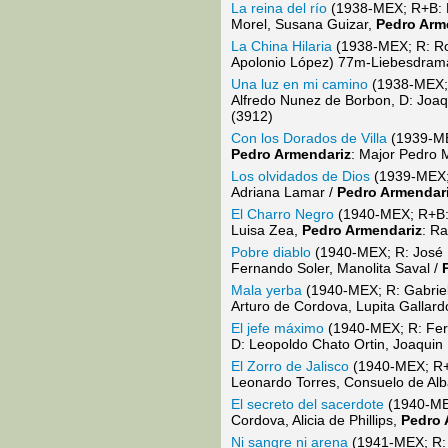
La reina del río
(1938-MEX; R+B: R
Morel, Susana Guizar,
Pedro Arm
La China Hilaria
(1938-MEX; R: Rob
Apolonio López) 77m-Liebesdram
Una luz en mi camino
(1938-MEX; R
Alfredo Nunez de Borbon, D: Joaq
(3912)
Con los Dorados de Villa
(1939-MEX
Pedro Armendariz
: Major Pedro
Los olvidados de Dios
(1939-MEX; 
Adriana Lamar /
Pedro Armendar
El Charro Negro
(1940-MEX; R+B: R
Luisa Zea,
Pedro Armendariz
: R
Pobre diablo
(1940-MEX; R: José Be
Fernando Soler, Manolita Saval /
Mala yerba
(1940-MEX; R: Gabriel 
Arturo de Cordova, Lupita Gallard
El jefe máximo
(1940-MEX; R: Fern
D: Leopoldo Chato Ortin, Joaquin 
El Zorro de Jalisco
(1940-MEX; R+B
Leonardo Torres, Consuelo de Al
El secreto del sacerdote
(1940-MEX;
Cordova, Alicia de Phillips,
Pedro 
Ni sangre ni arena
(1941-MEX; R: A