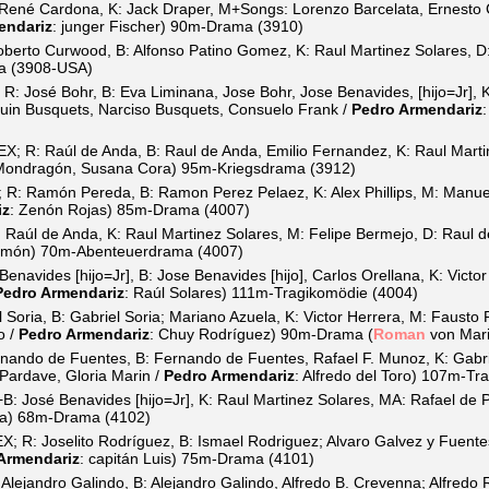
ené Cardona, K: Jack Draper, M+Songs: Lorenzo Barcelata, Ernesto Co
endariz
: junger Fischer) 90m-Drama (3910)
erto Curwood, B: Alfonso Patino Gomez, K: Raul Martinez Solares, D: 
a (3908-USA)
: José Bohr, B: Eva Liminana, Jose Bohr, Jose Benavides, [hijo=Jr], K
uin Busquets, Narciso Busquets, Consuelo Frank /
Pedro Armendariz
; R: Raúl de Anda, B: Raul de Anda, Emilio Fernandez, K: Raul Marti
 Mondragón, Susana Cora) 95m-Kriegsdrama (3912)
R: Ramón Pereda, B: Ramon Perez Pelaez, K: Alex Phillips, M: Manu
iz
: Zenón Rojas) 85m-Drama (4007)
aúl de Anda, K: Raul Martinez Solares, M: Felipe Bermejo, D: Raul d
amón) 70m-Abenteuerdrama (4007)
navides [hijo=Jr], B: Jose Benavides [hijo], Carlos Orellana, K: Victor 
Pedro Armendariz
: Raúl Solares) 111m-Tragikomödie (4004)
Soria, B: Gabriel Soria; Mariano Azuela, K: Victor Herrera, M: Fausto P
o /
Pedro Armendariz
: Chuy Rodríguez) 90m-Drama (
Roman
von Mari
ando de Fuentes, B: Fernando de Fuentes, Rafael F. Munoz, K: Gabri
Pardave, Gloria Marin /
Pedro Armendariz
: Alfredo del Toro) 107m-Tr
: José Benavides [hijo=Jr], K: Raul Martinez Solares, MA: Rafael de 
ba) 68m-Drama (4102)
 R: Joselito Rodríguez, B: Ismael Rodriguez; Alvaro Galvez y Fuentes, 
Armendariz
: capitán Luis) 75m-Drama (4101)
lejandro Galindo, B: Alejandro Galindo, Alfredo B. Crevenna; Alfredo 