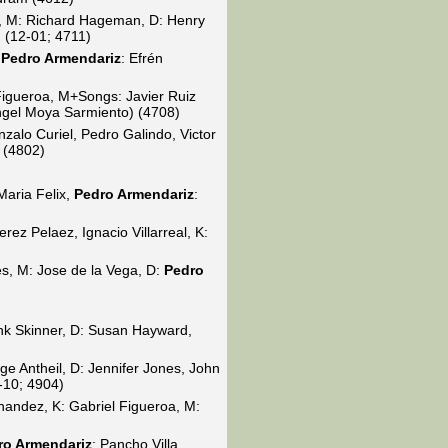
a, M: Richard Hageman, D: Henry
(12-01; 4711)
:
Pedro Armendariz
: Efrén
Figueroa, M+Songs: Javier Ruiz
gel Moya Sarmiento) (4708)
alo Curiel, Pedro Galindo, Victor
 (4802)
Maria Felix,
Pedro Armendariz
:
z Pelaez, Ignacio Villarreal, K:
es, M: Jose de la Vega, D:
Pedro
ank Skinner, D: Susan Hayward,
ge Antheil, D: Jennifer Jones, John
-10; 4904)
nandez, K: Gabriel Figueroa, M:
ro Armendariz
: Pancho Villa,