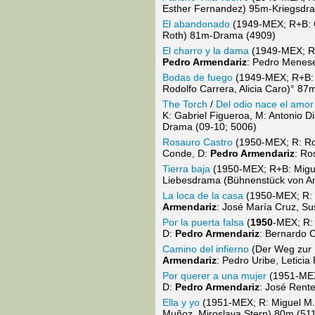
Esther Fernandez) 95m-Kriegsdra
El abandonado
(1949-MEX; R+B: C
Roth) 81m-Drama (4909)
El charro y la dama
(1949-MEX; R:
Pedro Armendariz
: Pedro Menese
Bodas de fuego
(1949-MEX; R+B: M
Rodolfo Carrera, Alicia Caro)° 8
The Torch
/
Del odio nace el amor
K: Gabriel Figueroa, M: Antonio 
Drama (09-10; 5006)
Rosauro Castro
(1950-MEX; R: Rob
Conde, D:
Pedro Armendariz
: Ro
Tierra baja
(1950-MEX; R+B: Miguel
Liebesdrama (Bühnenstück von An
La loca de la casa
(1950-MEX; R: Ju
Armendariz
: José María Cruz, S
Por la puerta falsa
(
1950
-MEX; R: 
D:
Pedro Armendariz
: Bernardo 
Camino del infierno
(Der Weg zur H
Armendariz
: Pedro Uribe, Letici
Por querer a una mujer
(1951-MEX;
D:
Pedro Armendariz
: José Rent
Ella y yo
(1951-MEX; R: Miguel M. D
Muñoz, Miroslava Stern) 80m (51