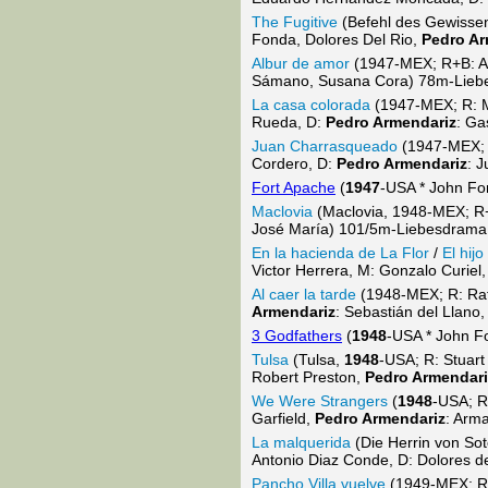
The Fugitive
(Befehl des Gewisse
Fonda, Dolores Del Rio,
Pedro Ar
Albur de amor
(1947-MEX; R+B: Al
Sámano, Susana Cora) 78m-Lieb
La casa colorada
(1947-MEX; R: Mi
Rueda, D:
Pedro Armendariz
: Ga
Juan Charrasqueado
(1947-MEX; R
Cordero, D:
Pedro Armendariz
: 
Fort Apache
(
1947
-USA * John For
Maclovia
(Maclovia, 1948-MEX; R+B
José María) 101/5m-Liebesdrama
En la hacienda de La Flor
/
El hij
Victor Herrera, M: Gonzalo Curiel
Al caer la tarde
(1948-MEX; R: Rafa
Armendariz
: Sebastián del Llan
3 Godfathers
(
1948
-USA * John Fo
Tulsa
(Tulsa,
1948
-USA; R: Stuart
Robert Preston,
Pedro Armendari
We Were Strangers
(
1948
-USA; R:
Garfield,
Pedro Armendariz
: Arm
La malquerida
(Die Herrin von Sot
Antonio Diaz Conde, D: Dolores d
Pancho Villa vuelve
(1949-MEX; R+B