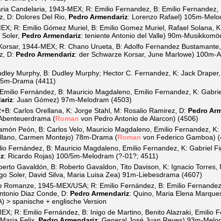
ia Candelaria, 1943-MEX; R: Emilio Fernandez, B: Emilio Fernandez, 
, D: Dolores Del Rio,
Pedro Armendariz
: Lorenzo Rafael) 105m-Melo
X; R: Emilio Gómez Muriel, B: Emilio Gomez Muriel, Rafael Solana, K:
 Soler,
Pedro Armendariz
: teniente Antonio del Valle) 90m-Musikkomö
orsar, 1944-MEX; R: Chano Urueta, B: Adolfo Fernandez Bustamante,
z, D:
Pedro Armendariz
: der Schwarze Korsar, June Marlowe) 100m-A
ley Murphy, B: Dudley Murphy; Hector C. Fernandez, K: Jack Draper,
 85m-Drama (4411)
milio Fernández, B: Mauricio Magdaleno, Emilio Fernandez, K: Gabri
ariz
: Juan Gómez) 97m-Melodram (4503)
B: Carlos Orellana, K: Jorge Stahl, M: Rosalio Ramirez, D:
Pedro Ar
-Abenteuerdrama (
Roman
von Pedro Antonio de Alarcon) (4506)
ón Peón, B: Carlos Velo, Mauricio Magdaleno, Emilio Fernandez, K: J
llano, Carmen Montejo) 78m-Drama (
Roman
von Federico Gamboa) (
io Fernández, B: Mauricio Magdaleno, Emilio Fernandez, K: Gabriel Fi
iz
: Ricardo Rojas) 100/5m-Melodram (?-01?; 4511)
rto Gavaldón, B: Roberto Gavaldon, Tito Davison, K: Ignacio Torres
go Soler, David Silva, Maria Luisa Zea) 91m-Liebesdrama (4607)
 Romanze, 1945-MEX/USA; R: Emilio Fernández, B: Emilio Fernandez
Antonio Diaz Conde, D:
Pedro Armendariz
: Quino, Maria Elena Marqu
) > spanische + englische Version
EX; R: Emilio Fernández, B: Inigo de Martino, Benito Alazraki, Emilio 
Maria Felix,
Pedro Armendariz
: General José Juan Reyes) 93m-Melo