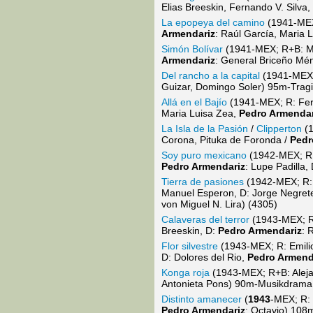
Elias Breeskin, Fernando V. Silva,
La epopeya del camino
(1941-MEX;
Armendariz
: Raúl García, Maria
Simón Bolívar
(1941-MEX; R+B: Mig
Armendariz
: General Briceño M
Del rancho a la capital
(1941-MEX; 
Guizar, Domingo Soler) 95m-Trag
Allá en el Bajío
(1941-MEX; R: Fern
Maria Luisa Zea,
Pedro Armendar
La Isla de la Pasión
/
Clipperton
(1
Corona, Pituka de Foronda /
Pedr
Soy puro mexicano
(1942-MEX; R: 
Pedro Armendariz
: Lupe Padilla,
Tierra de pasiones
(1942-MEX; R: J
Manuel Esperon, D: Jorge Negrete
von Miguel N. Lira) (4305)
Calaveras del terror
(1943-MEX; R:
Breeskin, D:
Pedro Armendariz
: 
Flor silvestre
(1943-MEX; R: Emilio
D: Dolores del Rio,
Pedro Armend
Konga roja
(1943-MEX; R+B: Alejan
Antonieta Pons) 90m-Musikdrama
Distinto amanecer
(
1943
-MEX; R: 
Pedro Armendariz
: Octavio) 108