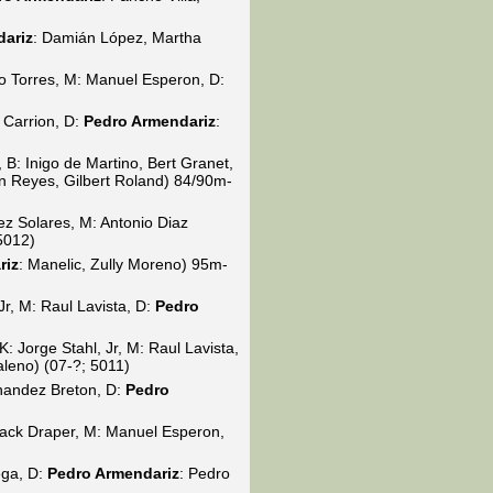
ariz
: Damián López, Martha
o Torres, M: Manuel Esperon, D:
 Carrion, D:
Pedro Armendariz
:
B: Inigo de Martino, Bert Granet,
n Reyes, Gilbert Roland) 84/90m-
z Solares, M: Antonio Diaz
5012)
riz
: Manelic, Zully Moreno) 95m-
Jr, M: Raul Lavista, D:
Pedro
Jorge Stahl, Jr, M: Raul Lavista,
leno) (07-?; 5011)
rnandez Breton, D:
Pedro
Jack Draper, M: Manuel Esperon,
ega, D:
Pedro Armendariz
: Pedro