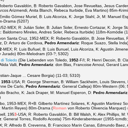
Roberto Gavaldón, B: Roberto Gavaldon, Jose Revueltas, Jesus Carden
arcos Arizmendi, Anita Blanch, Rebeca Iturbide, Eva Martino) 85m-Krim
ilio Gómez Muriel, B: Luis Alcoriza, K: Jorge Stahl, Jr, M: Manuel E
5m-Drama (5207)
1
/52-MEX; R: Julián Soler, B: Julian Soler, Ernesto Cortazar, K: Jorge S
z
: Baldomero Mireles, Andres Soler, Rebeca Iturbide) 118m-Komödie (1
von Santa Cruz, 1952-MEX; R: Roberto Gavaldón, B: Jose Revueltas, R
z, D: Arturo de Cordova,
Pedro Armendariz
: Roque Suazo, Stella Ind
2
-MEX; R: Luis Buñuel, B: Luis Bunuel, Luis Alcoriza, K: Agustin Jimen
aty Jurado) 80m-Melodram (03-?; 5302)
 di Toledo
(Die Liebenden von Toledo,
1952
-F/I; R: Henri Decoin, B: C
lida Valli,
Pedro Armendariz
: don Blas, Francoise Arnoul, Gerard La
ristian-Jaque ... Cesare Borgia) (11-03; 5310)
,
1953
-USA; R: George Sherman, B: William Sackheim, Louis Stevens, 
nne De Carlo,
Pedro Armendariz
: General Calleja) 80m-Western (06; 
lio Bracho, K: Jack Draper, M: Manuel Esperon, D:
Pedro Armendariz
)
o, 1953-MEX; R+B: Gilberto Martínez Solares, K: Agustin Martinez So
: Martín Reyes) 80m-Drama (
Roman
von Roberto Olivencia Marquez) 
ell, 195
3
-USA; R: Roberto Gavaldón, B: Bill Walsh, K: Alex Phillips, M:
z
: General Torres, Rodolfo Acosta) 75m-Kinderabenteuer (1955-tcmdb;
 R: Alfredo B. Crevenna, B: Francisco Marin Canas, Edmundo Baez, Ar