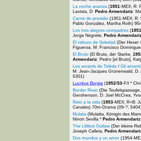
La noche avanza
(
1951
-MEX; R: 
Lavista, D:
Pedro Armendariz
: M
Carne de presidio
(1951-MEX; R: Em
Pablo González, Martha Roth) 9
Los tres alegres compadres
(
195
Jorge Negrete,
Pedro Armendari
El rebozo de Soledad
(Der Hexer 
Figueroa, M: Francisco Domingue
El Bruto
(El Bruto, der Starke,
195
Armendariz
: Pedro [el Bruto], K
Les amants de Tolède
/
Gli amanti
M: Jean-Jacques Grünenwald, D: A
5301)
Lucrèce Borgia
(
1952
/
53
-F/I * Ch
Border River
(Die Teufelspassage
Gershenson, D: Joel McCrea, Yvo
Reto a la vida
(
1953
-MEX; R+B: Ju
Canales) 70m-Drama (09-?; 5404
Mulata
(Mulatta, Königin des Mamb
Ninon Sevilla *
Pedro Armendariz
The Littlest Outlaw
(Der kleine Reb
Joseph Calleia,
Pedro Armendari
Dos mundos y un amor
(1954-MEX;