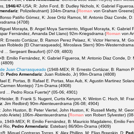
ns,
1946
/
47
-USA; R: John Ford, B: Dudley Nichols, K: Gabriel Figuero
mendariz
: Polizeileutnant) 104m-Drama (
Roman
von Graham Greene) 
fonso Patiño Gómez, K: Jose Ortiz Ramos, M: Antonio Diaz Conde, D
esdrama (4708)
guel Morayta, B: Angel Moya Sarmiento, Miguel Morayta, K: Gabriel 
spar Fernández, Amanda Del Llano) 92m-Kriegsdrama (
Roman
von An
: Ernesto Cortázar, B: Ramon Perez Pelaez, K: Victor Herrera, M: Gonz
Juan Robledo [El Charrasqueado], Miroslava Stern) 90m-Westerndrama
d ... Sergeant Beaufort)
(07-09; 4803)
: Emilio Fernández, K: Gabriel Figueroa, M: Antonio Diaz Conde, D: 
 (4809)
o de Juan Charrasqueado
(1948-MEX; R: Ernesto Cortázar, B: Ramon Pere
, D:
Pedro Armendariz
: Juan Robledo, Jr) 99m-Drama (4808)
el E. Portas, B: Rafael E. Portas, Max Aub, K: Agustin Martinez Solar
o, Carmen Montejo) 71m-Drama (4908)
rd ... Pedro Roca Fuerte)* (05-06; 4901)
 Heisler, B: Frank S. Nugent, Curtis Kenyon, K: Winton C. Hoch, M: Fr
z
: Jim Redbird) 90m-Abenteuerdrama (06-08; 4904)
 John Huston, B: Peter Viertel, John Huston, K: Russell Metty, M: Geor
ando Ariete) 106m-Abenteuerdrama (
Roman
von Robert Sylvester) (08
o, 1949-MEX; R: Emilio Fernández, B: Mauricio Magdaleno, Emilio Fer
el Rio,
Pedro Armendariz
: Esteban) 86/90m-Drama (4909)
: Miguel Contreras Torres, K: Alex Phillips, M: Elias Breeskin, D:
Ped