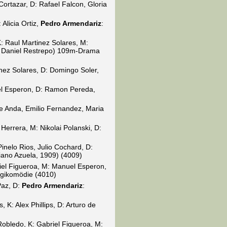
rtazar, D: Rafael Falcon, Gloria
Alicia Ortiz,
Pedro Armendariz
:
: Raul Martinez Solares, M:
: Daniel Restrepo) 109m-Drama
nez Solares, D: Domingo Soler,
el Esperon, D: Ramon Pereda,
e Anda, Emilio Fernandez, Maria
Herrera, M: Nikolai Polanski, D:
inelo Rios, Julio Cochard, D:
ano Azuela, 1909) (4009)
el Figueroa, M: Manuel Esperon,
agikomödie (4010)
Paz, D:
Pedro Armendariz
:
K: Alex Phillips, D: Arturo de
Robledo, K: Gabriel Figueroa, M: