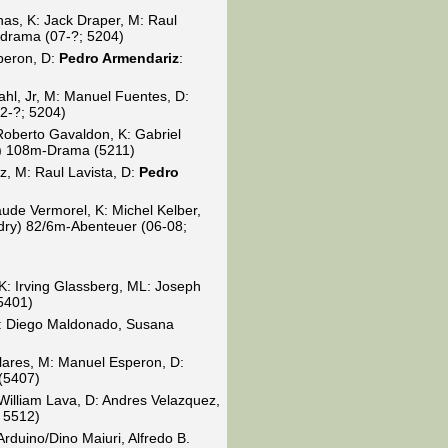
as, K: Jack Draper, M: Raul
idrama (07-?; 5204)
speron, D:
Pedro Armendariz
:
tahl, Jr, M: Manuel Fuentes, D:
2-?; 5204)
oberto Gavaldon, K: Gabriel
a) 108m-Drama (5211)
ez, M: Raul Lavista, D:
Pedro
laude Vermorel, K: Michel Kelber,
ndry) 82/6m-Abenteuer (06-08;
K: Irving Glassberg, ML: Joseph
5401)
: Diego Maldonado, Susana
lares, M: Manuel Esperon, D:
(5407)
 William Lava, D: Andres Velazquez,
 5512)
duino/Dino Maiuri, Alfredo B.