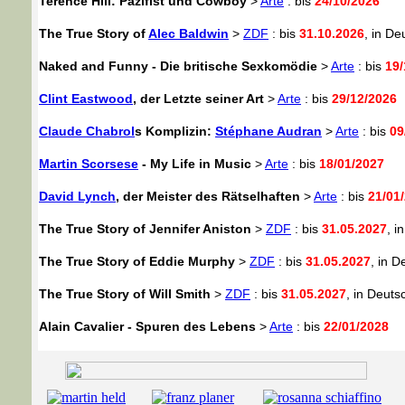
Terence Hill: Pazifist und Cowboy
>
Arte
: bis
24/10/2026
The True Story of
Alec Baldwin
>
ZDF
: bis
31.10.2026
, in De
Naked and Funny - Die britische Sexkomödie
>
Arte
: bis
19/
Clint Eastwood
, der Letzte seiner Art
>
Arte
: bis
29/12/2026
Claude Chabrol
s Komplizin:
Stéphane Audran
>
Arte
: bis
09
Martin Scorsese
- My Life in Music
>
Arte
: bis
18/01/2027
David Lynch
, der Meister des Rätselhaften
>
Arte
: bis
21/01
The True Story of Jennifer Aniston
>
ZDF
: bis
31.05.2027
, i
The True Story of Eddie Murphy
>
ZDF
: bis
31.05.2027
, in 
The True Story of Will Smith
>
ZDF
: bis
31.05.2027
, in Deuts
Alain Cavalier - Spuren des Lebens
>
Arte
: bis
22/01/2028