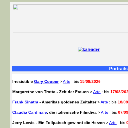
Portrait
Irresistible
Gary Cooper
>
Arte
: bis
15/08/2026
Margarethe von Trotta - Zeit der Frauen
>
Arte
: bis
17/08/20
Frank Sinatra
- Amerikas goldenes Zeitalter
>
Arte
: bis
18/08
Claudia Cardinale
, die italienische Filmdiva
>
Arte
: bis
07/0
Jerry Lewis - Ein Tollpatsch gewinnt die Herzen
>
Arte
: bis