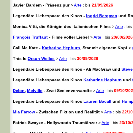
Javier Bardem - Präsenz pur
>
Arte
: bis
21/09/2026
Legendäre Liebespaare des Kinos -
Ingrid Bergman
und Rob
Monica Vitti, die Königin des italienischen Films
>
Arte
: bis
François Truffaut
- Filme voller Liebe!
>
Arte
: bis
29/09/2026
Call Me Kate -
Katharine Hepburn
, Star mit eigenem Kopf
>
This Is
Orson Welles
>
Arte
: bis
30/09/2026
Legendäre Liebespaare des Kinos - Ali MacGraw und
Stev
Legendäre Liebespaare des Kinos
Katharine Hepburn
und
Delon
,
Melville
- Zwei Seelenverwandte
>
Arte
: bis
09/10/20
Legendäre Liebespaare des Kinos
Lauren Bacall
und
Hump
Mia Farrow
- Zwischen Fiktion und Realität
>
Arte
: bis
22/10
Patrick Swayze - Hollywoods Traumtänzer
>
Arte
: bis
23/10/