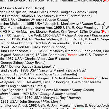
 in alle Ewigkeit,
1953
-USA * Fred Zinnemann ... Angelo Maggio) (
Ro
A * Lewis Allen /
John Baron
)
t der Liebe spielen, 1954-USA * Gordon Douglas /
Barney Sloan
)
s ein Fremder, 1954/55-USA * Stanley Kramer /
Alfred Boone
)
 1955-USA * Charles Walters /
Charlie Reader
)
leichte Mädchen, 1955-USA * Joseph L. Mankiewicz /
Nathan Detroit
)
(Der Mann mit dem goldenen Arm,
1955
-USA; R: Otto Preminger, B: W
 D: FS-Frankie Machine, Eleanor Parker, Kim Novak) 119m-Drama (
Rom
s
(In 80 Tagen um die Welt,
1955
-USA * Michael Anderson /
Klavierspie
ausend,
1956
-USA; R: Charles Walters, B: John Patrick, K: Paul C. Vo
elly, FS: Mike Connor) 107/11m-Musikkomödie (01-03; 5607)
1956-USA * Don McGuire /
Johnny Concho
)
z und Leidenschaft, 1956-USA * R: Stanley Kramer, B: Edna Anhalt, Edw
-
Miguel,
Sophia Loren) 132/4m-Abenteuer /
Roman
von C.S. Forester/
ie, 1957-USA * Charles Vidor /
Joe E. Lewis
)
 George Sidney /
Joey Evans
)
-USA * Delmer Daves /
Sam Loggins
)
ind sie alle, 1958-USA * Vincente Minnelli /
Dave Hirsh
)
u groß, 1959-USA * Frank Capra /
Tony Manetta
)
ht, 1959-USA * R: John Sturges, B: Millard Kaufman /
Roman
von Tom T
S-
Captain Tom C. Reynolds,
Gina Lollobrigida) 124m-Kriegsdrama
lter Lang /
François Durnais
)
e Spießgesellen, 1960-USA * Lewis Milestone /
Danny Ocean
)
schon kosten, 1960-USA * George Sidney /
cameo
)
 kommt um vier, 1960-USA * Mervyn LeRoy /
Harvey
)
, 1961-USA * John Sturges /
Mike Merry
)
chafter der Angst,
1962
-USA; R: John Frankenheimer, B: George Axelro