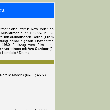
tra
rster Soloauftritt in New York * ab
n Musikfilmen auf * 1950-52 in TV-
re mit dramatischen Rollen (
From
ndung seiner eigenen Plattenfirma
* 1980 Rückzug vom Film- und
 * verheiratet mit
Ava Gardner
(2.
m / Komödie / Drama
 Natalie Marcin) (06-11; 4507)