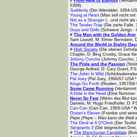
#
From Here to Eternity
(Verdammt
5308)
Suddenly
(Der Attentäter, 1954-US
Young at Heart
(Man soll nicht mi
Not as a Stranger
(...und nicht al
The Tender Trap
(Die zarte Falle,
Guys and Dolls
(Schwere Jungs - 
#
The Man with the Golden Arm
Sam Leavitt, M: Elmer Bernstein,
Around the World in Eighty Day
#
High Society
(Die oberen Zehnt
Chaplin, D: Bing Crosby, Grace K
Johnny Concho
(Johnny Concho, 
The Pride and the Passion
(Stol
George Antheil, D: Cary Grant, FS
The Joker Is Wild
(Schicksalsmelod
Pal Joey
(Pal Joey, 1956/57-USA *
Kings Go Forth
(Rivalen, 1957/58
Some Came Running
(Verdammt s
A Hole in the Head
(Eine Nummer z
Never So Few
(Wenn das Blut koc
Daniels, M: Hugo Friedhofer, D: F
Can-Can
(Can-Can, 1959-USA * Wa
Ocean's Eleven
(Frankie und sein
Pepe (Pepe – Was kann die Welt 
The Devil at 4 O'Clock
(Der Teufel
Sergeants 3
(Die siegreichen Drei
#
The Manchurian Candidate
(Bots