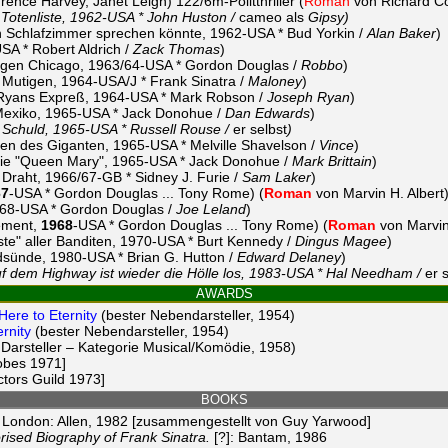
ence Harvey, Janet Leigh) 122/6m-Politthriller (
Roman
von Richard C
 Totenliste, 1962-USA * John Huston /
cameo als
Gipsy)
Schlafzimmer sprechen könnte, 1962-USA * Bud Yorkin /
Alan Baker
)
SA * Robert Aldrich /
Zack Thomas
)
gen Chicago, 1963/64-USA * Gordon Douglas /
Robbo
)
Mutigen, 1964-USA/J * Frank Sinatra /
Maloney
)
Ryans Expreß, 1964-USA * Mark Robson /
Joseph Ryan
)
Mexiko, 1965-USA * Jack Donohue /
Dan Edwards
)
e Schuld, 1965-USA * Russell Rouse /
er selbst
)
en des Giganten, 1965-USA * Melville Shavelson /
Vince
)
 die "Queen Mary", 1965-USA * Jack Donohue /
Mark Brittain
)
raht, 1966/67-GB * Sidney J. Furie /
Sam Laker
)
67
-USA * Gordon Douglas ... Tony Rome) (
Roman
von Marvin H. Albert)
/68-USA * Gordon Douglas /
Joe Leland
)
ement,
1968
-USA * Gordon Douglas ... Tony Rome) (
Roman
von Marvin 
ste" aller Banditen, 1970-USA * Burt Kennedy /
Dingus Magee
)
dsünde, 1980-USA * Brian G. Hutton /
Edward Delaney
)
uf dem Highway ist wieder die Hölle los, 1983-USA * Hal Needham /
er 
AWARDS
ere to Eternity
(bester Nebendarsteller, 1954)
rnity
(bester Nebendarsteller, 1954)
 Darsteller – Kategorie Musical/Komödie, 1958)
obes 1971]
tors Guild 1973]
BOOKS
London: Allen, 1982 [zusammengestellt von Guy Yarwood]
ised Biography of Frank Sinatra.
[?]: Bantam, 1986