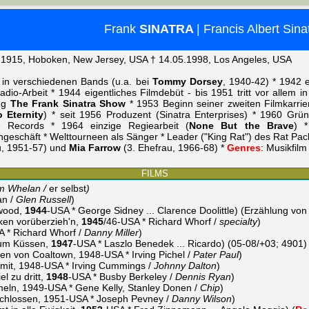
Frank
SINATRA
| Francis Albert Sina
.1915, Hoboken, New Jersey, USA † 14.05.1998, Los Angeles, USA
 in verschiedenen Bands (u.a. bei
Tommy Dorsey
, 1940-42) * 1942 e
dio-Arbeit * 1944 eigentliches Filmdebüt - bis 1951 tritt vor allem i
ng
The Frank Sinatra Show
* 1953 Beginn seiner zweiten Filmkarrie
o Eternity
) * seit 1956 Produzent (Sinatra Enterprises) * 1960 Grü
e Records * 1964 einzige Regiearbeit (
None But the Brave
) 
geschäft * Welttourneen als Sänger * Leader ("King Rat") des Rat Pack
u, 1951-57) und
Mia Farrow
(3. Ehefrau, 1966-68) *
Genres
: Musikfil
FILMS
im Whelan /
er selbst
)
an /
Glen Russell
)
ywood,
1944
-USA * George Sidney ... Clarence Doolittle) (Erzählung von
ken vorüberzieh'n,
1945
/46-USA * Richard Whorf /
specialty
)
 * Richard Whorf /
Danny Miller
)
zum Küssen,
1947
-USA * Laszlo Benedek ... Ricardo) (05-08/+03; 4901)
en von Coaltown, 1948-USA * Irving Pichel /
Pater Paul
)
mit, 1948-USA * Irving Cummings /
Johnny Dalton
)
el zu dritt,
1948
-USA * Busby Berkeley /
Dennis Ryan
)
eln, 1949-USA * Gene Kelly, Stanley Donen /
Chip
)
schlossen, 1951-USA * Joseph Pevney /
Danny Wilson
)