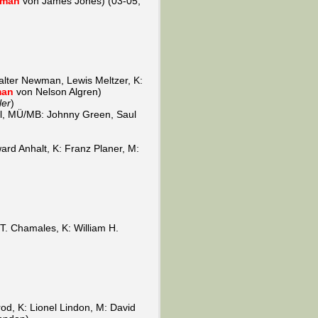
man
von James Jones) (03-05;
alter Newman, Lewis Meltzer, K:
an
von Nelson Algren)
ler
)
gel, MÜ/MB: Johnny Green, Saul
ard Anhalt, K: Franz Planer, M:
. Chamales, K: William H.
d, K: Lionel Lindon, M: David