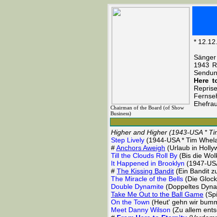
* 12.12
Sänger
1943 Ra
Sendu
Here t
Repris
Fernseh
Ehefra
Chairman of the Board (of Show
Business)
Higher and Higher (1943-USA * T
Step Lively
(1944-USA * Tim Whel
#
Anchors Aweigh
(Urlaub in Holl
Till the Clouds Roll By
(Bis die Wol
It Happened in Brooklyn
(1947-USA
#
The Kissing Bandit
(Ein Bandit 
The Miracle of the Bells
(Die Glock
Double Dynamite
(Doppeltes Dyna
Take Me Out to the Ball Game
(Spi
On the Town
(Heut' gehn wir bumm
Meet Danny Wilson
(Zu allem ent