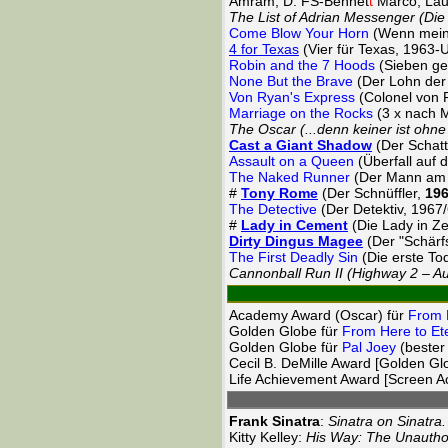
Amram, D: FS-Bennet
t
Marco, Laur
The List of Adrian Messenger (Die
Come Blow Your Horn
(Wenn mein 
4 for Texas
(Vier für Texas, 1963-U
Robin and the 7 Hoods
(Sieben ge
None But the Brave
(Der Lohn der 
Von Ryan's Express
(Colonel von 
Marriage on the Rocks
(3 x nach 
The Oscar (...denn keiner ist ohn
Cast a Giant Shadow
(Der Schatt
Assault on a Queen
(Überfall auf
The Naked Runner
(Der Mann am D
#
Tony Rome
(Der Schnüffler,
19
The Detective
(Der Detektiv, 1967
#
Lady in Cement
(Die Lady in Z
Dirty Dingus Magee
(Der "Schärf
The First Deadly Sin
(Die erste To
Cannonball Run II (Highway 2 – A
Academy Award (Oscar) für
From H
Golden Globe für
From Here to Ete
Golden Globe für
Pal Joey
(bester
Cecil B. DeMille Award [Golden Gl
Life Achievement Award [Screen Ac
Frank Sinatra
:
Sinatra on Sinatra.
Kitty Kelley:
His Way: The Unauthor