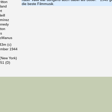
itton
die beste Filmmusik.
land
rt
eill
amírez
nnedy
ton
es
McManus
43m (c)
ember 1944
 (New York)
51 (D)