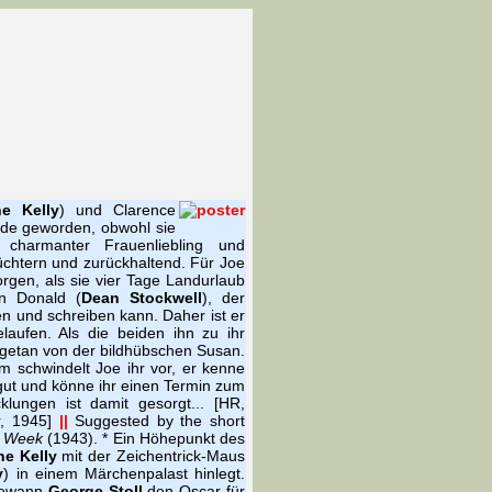
e Kelly
) und Clarence
nde geworden, obwohl sie
n charmanter Frauenliebling und
üchtern und zurückhaltend. Für Joe
gen, als sie vier Tage Landurlaub
n Donald (
Dean Stockwell
), der
en und schreiben kann. Daher ist er
laufen. Als die beiden ihn zu ihr
getan von der bildhübschen Susan.
 schwindelt Joe ihr vor, er kenne
gut und könne ihr einen Termin zum
lungen ist damit gesorgt... [HR,
r, 1945]
||
Suggested by the short
s Week
(1943). * Ein Höhepunkt des
e Kelly
mit der Zeichentrick-Maus
y
) in einem Märchenpalast hinlegt.
 gewann
George Stoll
den Oscar für