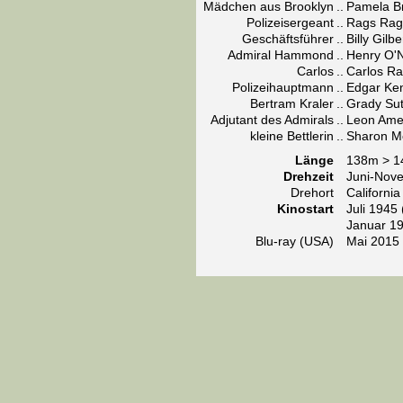
Mädchen aus Brooklyn
..
Pamela Br
Polizeisergeant
..
Rags Rag
Geschäftsführer
..
Billy Gilbe
Admiral Hammond
..
Henry O'N
Carlos
..
Carlos R
Polizeihauptmann
..
Edgar Ke
Bertram Kraler
..
Grady Sut
Adjutant des Admirals
..
Leon Am
kleine Bettlerin
..
Sharon 
Länge
138m > 1
Drehzeit
Juni-Nov
Drehort
California
Kinostart
Juli 1945
Januar 19
Blu-ray (USA)
Mai 2015