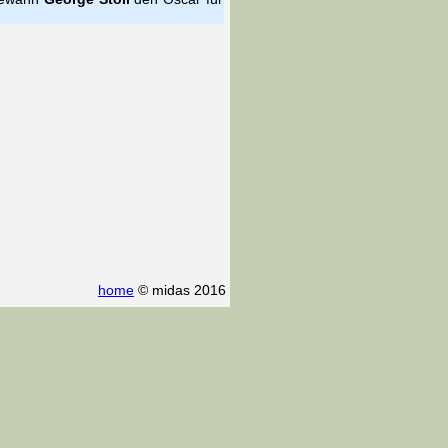
home
© midas 2016