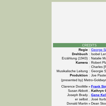
CREDITS
Regie
:
George S
Drehbuch
:
Isobel Le
Erzählung (1943)
:
Natalie M
Kamera
:
Robert Pl
:
Charles [P
Musikalische Leitung
:
Georgie S
Produktion
:
Joe Paste
(presented by) Metro-Goldwy
Clarence Doolittle
»
Frank Sin
Susan Abbott
..
Kathryn 
Joseph Brady
..
Gene Kel
er selbst
..
José Iturb
Donald Martin
»
Dean Stoc