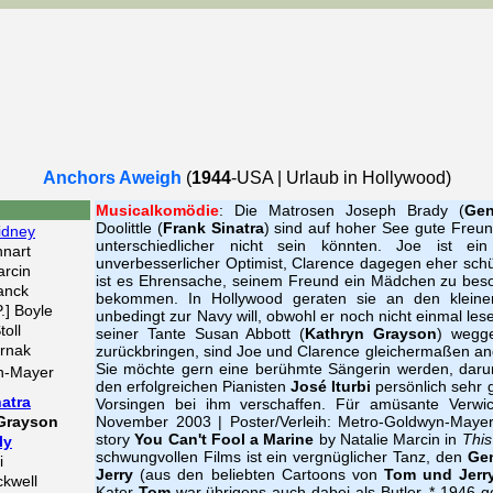
Anchors Aweigh
(
1944
-USA | Urlaub in Hollywood)
Musicalkomödie
: Die Matrosen Joseph Brady (
Gen
Doolittle (
Frank Sinatra
) sind auf hoher See gute Freu
idney
unterschiedlicher nicht sein könnten. Joe ist ei
nnart
unverbesserlicher Optimist, Clarence dagegen eher sch
arcin
ist es Ehrensache, seinem Freund ein Mädchen zu besor
anck
bekommen. In Hollywood geraten sie an den kleine
.] Boyle
unbedingt zur Navy will, obwohl er noch nicht einmal les
toll
seiner Tante Susan Abbott (
Kathryn Grayson
) wegge
rnak
zurückbringen, sind Joe und Clarence gleichermaßen an
Sie möchte gern eine berühmte Sängerin werden, darum
n-Mayer
den erfolgreichen Pianisten
José Iturbi
persönlich sehr 
atra
Vorsingen bei ihm verschaffen. Für amüsante Verwick
Grayson
November 2003 | Poster/Verleih: Metro-Goldwyn-Maye
story
You Can't Fool a Marine
by Natalie Marcin in
Thi
ly
schwungvollen Films ist ein vergnüglicher Tanz, den
Gen
i
Jerry
(aus den beliebten Cartoons von
Tom und Jerr
kwell
Kater
Tom
war übrigens auch dabei als Butler. * 1946