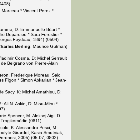
 0408)
e Marceau * Vincent Perez *
Damamme, D: Emmanuelle Béart *
ie Depardieu * Sara Forestier *
eorges Feydeau, 1894) (0504)
harles Berling
: Maurice Gutman)
ladimir Cosma, D: Michel Serrault
 de Belgrano von Pierre-Alain
eron, Frederique Moreau, Said
es Figon * Simon Abkarian * Jean-
de Sacy, K: Michel Amathieu, D:
: Ali N. Askin, D: Miou-Miou *
07)
rie Spencer, M: Aleksej Aigi, D:
-Tragikomödie (0611)
ccolo, K: Alessandro Pesci, M:
polyte Girardot, Kasia Smutniak,
eronesi, 2005) (05-07; 0802)