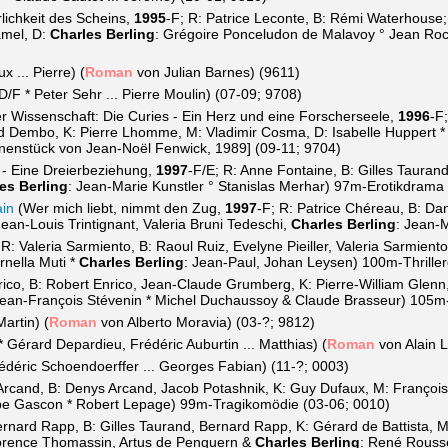
lichkeit des Scheins,
1995
-F; R: Patrice Leconte, B: Rémi Waterhouse; 
amel, D:
Charles Berling
: Grégoire Ponceludon de Malavoy ° Jean Roc
 ... Pierre) (
Roman
von Julian Barnes) (9611)
D/F * Peter Sehr ... Pierre Moulin) (07-09; 9708)
r Wissenschaft: Die Curies - Ein Herz und eine Forscherseele,
1996
-F
d Dembo, K: Pierre Lhomme, M: Vladimir Cosma, D: Isabelle Huppert * 
hnenstück von Jean-Noël Fenwick, 1989] (09-11; 9704)
 - Eine Dreierbeziehung,
1997
-F/E; R: Anne Fontaine, B: Gilles Tauran
es Berling
: Jean-Marie Kunstler ° Stanislas Merhar) 97m-Erotikdrama
ain
(Wer mich liebt, nimmt den Zug,
1997
-F; R: Patrice Chéreau, B: D
: Jean-Louis Trintignant, Valeria Bruni Tedeschi,
Charles Berling
: Jean-
 R: Valeria Sarmiento, B: Raoul Ruiz, Evelyne Pieiller, Valeria Sarmiento
rnella Muti *
Charles Berling
: Jean-Paul, Johan Leysen) 100m-Thrille
rico, B: Robert Enrico, Jean-Claude Grumberg, K: Pierre-William Glenn
* Jean-François Stévenin * Michel Duchaussoy & Claude Brasseur) 105
Martin) (
Roman
von Alberto Moravia) (03-?; 9812)
* Gérard Depardieu, Frédéric Auburtin ... Matthias) (
Roman
von Alain L
rédéric Schoendoerffer ... Georges Fabian) (11-?; 0003)
rcand, B: Denys Arcand, Jacob Potashnik, K: Guy Dufaux, M: François
ppe Gascon * Robert Lepage) 99m-Tragikomödie (03-06; 0010)
ernard Rapp, B: Gilles Taurand, Bernard Rapp, K: Gérard de Battista, 
Florence Thomassin, Artus de Penguern &
Charles Berling
: René Rouss