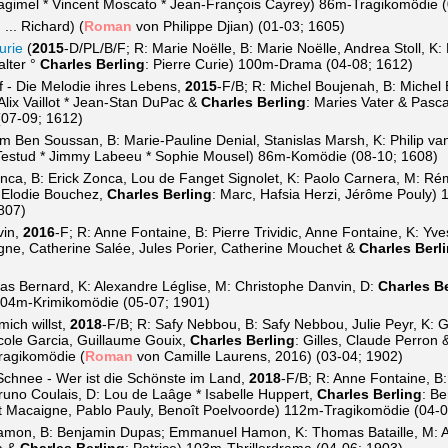
 Magimel * Vincent Moscato * Jean-François Cayrey) 86m-Tragikomödie 
... Richard) (
Roman
von Philippe Djian) (01-03; 1605)
urie
(
2015
-D/PL/B/F; R: Marie Noëlle, B: Marie Noëlle, Andrea Stoll, K:
alter °
Charles Berling
: Pierre Curie) 100m-Drama (04-08; 1612)
 - Die Melodie ihres Lebens,
2015
-F/B; R: Michel Boujenah, B: Michel 
Alix Vaillot * Jean-Stan DuPac &
Charles Berling
: Maries Vater & Pasc
(07-09; 1612)
Jim Ben Soussan, B: Marie-Pauline Denial, Stanislas Marsh, K: Philip v
e Testud * Jimmy Labeeu * Sophie Mousel) 86m-Komödie (08-10; 1608)
onca, B: Erick Zonca, Lou de Fanget Signolet, K: Paolo Carnera, M: Rém
, Elodie Bouchez,
Charles Berling
: Marc, Hafsia Herzi, Jérôme Pouly) 1
807)
vin,
2016
-F; R: Anne Fontaine, B: Pierre Trividic, Anne Fontaine, K: Yv
ne, Catherine Salée, Jules Porier, Catherine Mouchet &
Charles Berl
as Bernard, K: Alexandre Léglise, M: Christophe Danvin, D:
Charles Be
104m-Krimikomödie (05-07; 1901)
ich willst,
2018
-F/B; R: Safy Nebbou, B: Safy Nebbou, Julie Peyr, K: G
Nicole Garcia, Guillaume Gouix,
Charles Berling
: Gilles, Claude Perron
ragikomödie (
Roman
von Camille Laurens, 2016) (03-04; 1902)
chnee - Wer ist die Schönste im Land,
2018
-F/B; R: Anne Fontaine, B:
Bruno Coulais, D: Lou de Laâge * Isabelle Huppert,
Charles Berling
: B
t Macaigne, Pablo Pauly, Benoît Poelvoorde) 112m-Tragikomödie (04-0
mon, B: Benjamin Dupas; Emmanuel Hamon, K: Thomas Bataille, M: A