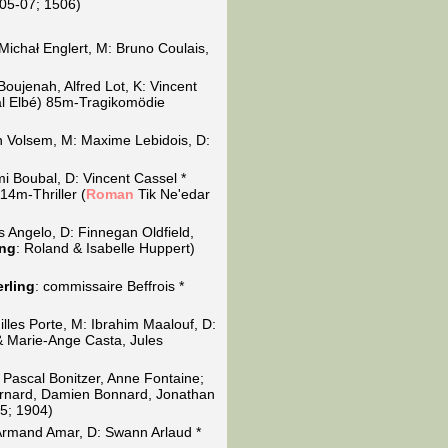
(05-07; 1506)
 Michał Englert, M: Bruno Coulais,
Boujenah, Alfred Lot, K: Vincent
al Elbé) 85m-Tragikomödie
an Volsem, M: Maxime Lebidois, D:
i Boubal, D: Vincent Cassel *
14m-Thriller (
Roman
Tik Ne'edar
es Angelo, D: Finnegan Oldfield,
ing
: Roland & Isabelle Huppert)
rling
: commissaire Beffrois *
illes Porte, M: Ibrahim Maalouf, D:
 & Marie-Ange Casta, Jules
 Pascal Bonitzer, Anne Fontaine;
ernard, Damien Bonnard, Jonathan
5; 1904)
rmand Amar, D: Swann Arlaud *