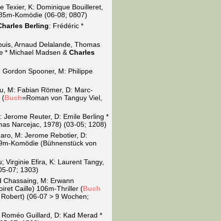
e Texier, K: Dominique Bouilleret,
) 85m-Komödie (06-08; 0807)
Charles Berling
: Frédéric *
apuis, Arnaud Delalande, Thomas
nte * Michael Madsen &
Charles
: Gordon Spooner, M: Philippe
eau, M: Fabian Römer, D: Marc-
 (
Buch
=Roman von Tanguy Viel,
: Jerome Reuter, D: Emile Berling *
mas Narcejac, 1978) (03-05; 1208)
garo, M: Jerome Rebotier, D:
 109m-Komödie (Bühnenstück von
Virginie Efira, K: Laurent Tangy,
05-07; 1303)
ud Chassaing, M: Erwann
ret Caille) 106m-Thriller (
Buch
 Robert) (06-07 > 9 Wochen;
, Roméo Guillard, D: Kad Merad *