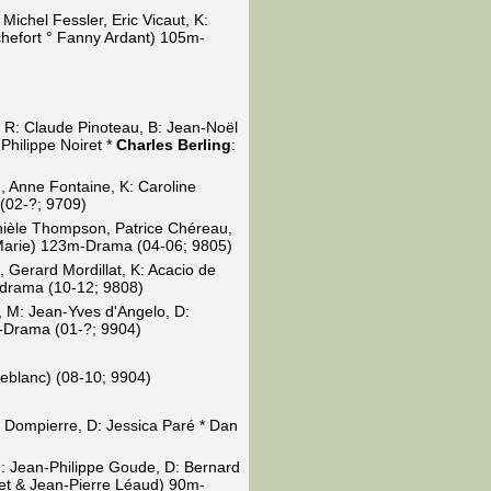
Michel Fessler, Eric Vicaut, K:
hefort ° Fanny Ardant) 105m-
; R: Claude Pinoteau, B: Jean-Noël
Philippe Noiret *
Charles Berling
:
d, Anne Fontaine, K: Caroline
 (02-?; 9709)
anièle Thompson, Patrice Chéreau,
Marie) 123m-Drama (04-06; 9805)
, Gerard Mordillat, K: Acacio de
rdrama (10-12; 9808)
, M: Jean-Yves d'Angelo, D:
m-Drama (01-?; 9904)
eblanc) (08-10; 9904)
 Dompierre, D: Jessica Paré * Dan
M: Jean-Philippe Goude, D: Bernard
et & Jean-Pierre Léaud) 90m-