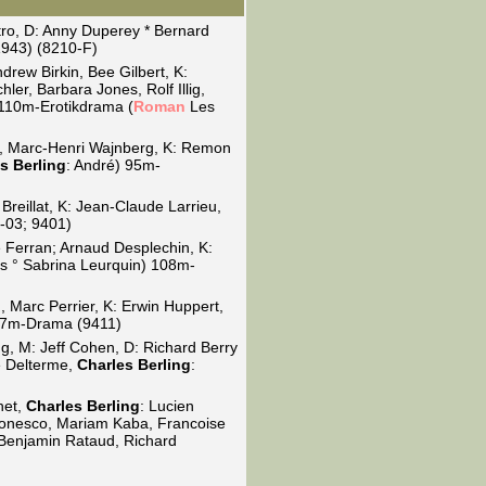
ro, D: Anny Duperey * Bernard
943) (8210-F)
drew Birkin, Bee Gilbert, K:
er, Barbara Jones, Rolf Illig,
 110m-Erotikdrama (
Roman
Les
g, Marc-Henri Wajnberg, K: Remon
s Berling
: André) 95m-
 Breillat, K: Jean-Claude Larrieu,
-03; 9401)
le Ferran; Arnaud Desplechin, K:
is ° Sabrina Leurquin) 108m-
, Marc Perrier, K: Erwin Huppert,
) 97m-Drama (9411)
g, M: Jeff Cohen, D: Richard Berry
e Delterme,
Charles Berling
:
het,
Charles Berling
: Lucien
 Ionesco, Mariam Kaba, Francoise
, Benjamin Rataud, Richard