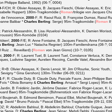
on Philippe Balland, 1992) (06-?; 0004)
9
-F/CH; R: Olivier Assayas, B: Jacques Fieschi, Olivier Assayas, K: Eri
Isabelle Huppert) 180m-Tragikomödie (
Roman
/trilogie von Jacques C
de l'innocence,
2000
-F; R: Raoul Ruiz, B: Françoise Dumas, Raoul Ru
Jeanne Balibar *
Charles Berling
: Serge) 95m-Tragikomödie (
Roman
Il
atrick Alessandrin, B: Lisa /Azuelos/-Alessandrin, K: Damien Morisot,
arroussin) 95m-Komödie (0104)
töten!,
2000
-F/E; R: Anne Fontaine, B: Jacques Fieschi, Anne Fontain
s Berling
: Jean-Luc * Natacha Regnier) 100m-Familiendrama (08-?; 0
 Ruiz ... Reveillard) (
Roman
von Jean Giono) (10-?; 0105)
ht,
2000
-F; R: Laurent Tuel, B: Laurent Tuel, Constance Verluca, K: De
cques, Ludivine Sagnier, Aurelien Recoing, Camille Vatel, Alexandre Bon
; R+B: Olivier Assayas, K: Denis Lenoir, M: Jim O'Rourke, Sonic Youth,
e Sevigny * Gina Gershon) 130m-Thriller (06-09; 0211)
1
-F; R: Claude Duty, B: Claude Duty, Pascale Faure, Jean-Philippe Bar
 Foïs * Olivia Bonamy &
Charles Berling
: Arnaud * Sergi Lopez) 95m-
Jardin, B: Frédéric Jardin, Jérôme Dassier; Fabrice Roger-Lacan, K: L
douard Baer) 85m-Tragikomödie (Bühnenstück von Fabrice Roger-Lacan
l Boujenah, B: Edmond Bensimon, Pascal Elbé, Michel Boujenah, K: Pat
ng
: David * Bruno Putzulu * Pascal Elbé) 97m-Tragikomödie (09-11; 03
DZ; R: Abdelkrim Bahloul, B: Abdelkrim Bahloul; Charlotte Guigue, Jea
ie Senia, D:
Charles Berling
: Jean Sénac, Mehdi Dehbi, Ouassini Emb