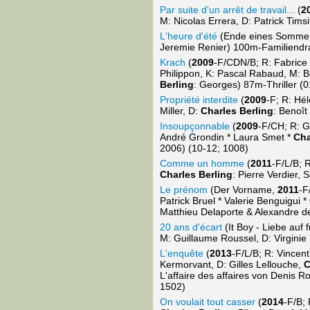
Par suite d'un arrêt de travail...
(
2
M: Nicolas Errera, D: Patrick Timsi
L'heure d'été
(Ende eines Somme
Jeremie Renier) 100m-Familiendr
Krach
(
2009
-F/CDN/B; R: Fabrice 
Philippon, K: Pascal Rabaud, M: B
Berling
: Georges) 87m-Thriller (
Propriété interdite
(
2009
-F; R: Hé
Miller, D:
Charles Berling
: Benoît
Insoupçonnable
(
2009
-F/CH; R: G
André Grondin * Laura Smet *
Cha
2006) (10-12; 1008)
Comme un homme
(
2011
-F/L/B; 
Charles Berling
: Pierre Verdier,
Le prénom
(Der Vorname,
2011
-F
Patrick Bruel * Valerie Benguigui *
Matthieu Delaporte & Alexandre d
20 ans d'écart
(It Boy - Liebe auf 
M: Guillaume Roussel, D: Virginie 
L'enquête
(
2013
-F/L/B; R: Vince
Kermorvant, D: Gilles Lellouche,
C
L'affaire des affaires von Denis R
1502)
On voulait tout casser
(
2014
-F/B;