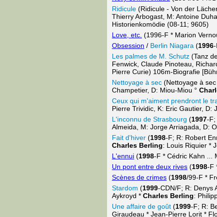
Ridicule
(Ridicule - Von der Lächer
Thierry Arbogast, M: Antoine Duh
Historienkomödie (08-11; 9605)
Love, etc.
(1996-F * Marion Vernoux
Obsession
/
Berlin Niagara
(
1996
-
Les palmes de M. Schutz
(Tanz de
Fenwick, Claude Pinoteau, Richar
Pierre Curie) 106m-Biografie [Bü
Nettoyage à sec
(Nettoyage à sec
Champetier, D: Miou-Miou °
Charl
Ceux qui m'aiment prendront le tr
Pierre Trividic, K: Eric Gautier, D
L'inconnu de Strasbourg
(
1997
-F;
Almeida, M: Jorge Arriagada, D: O
Fait d'hiver
(
1998
-F; R: Robert En
Charles Berling
: Louis Riquier 
L'ennui
(
1998
-F * Cédric Kahn ... 
Un pont entre deux rives
(
1998
-F 
Scènes de crimes
(
1998
/99-F * F
Stardom
(
1999
-CDN/F; R: Denys A
Aykroyd *
Charles Berling
: Phili
Une affaire de goût
(
1999
-F; R: B
Giraudeau * Jean-Pierre Lorit * 