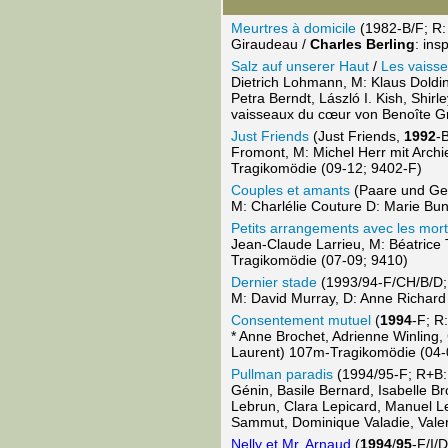
Meurtres à domicile
(1982-B/F; R:
Giraudeau /
Charles Berling
: ins
Salz auf unserer Haut
/
Les vaiss
Dietrich Lohmann, M: Klaus Dolding
Petra Berndt, László I. Kish, Shi
vaisseaux du cœur von Benoîte Gr
Just Friends
(Just Friends,
1992
-
Fromont, M: Michel Herr mit Archi
Tragikomödie (09-12; 9402-F)
Couples et amants
(Paare und Gel
M: Charlélie Couture D: Marie Bun
Petits arrangements avec les mor
Jean-Claude Larrieu, M: Béatrice T
Tragikomödie (07-09; 9410)
Dernier stade
(1993/94-F/CH/B/D; R
M: David Murray, D: Anne Richard
Consentement mutuel
(
1994
-F; R
* Anne Brochet, Adrienne Winling
Laurent) 107m-Tragikomödie (04-
Pullman paradis
(1994/95-F; R+B: 
Génin, Basile Bernard, Isabelle 
Lebrun, Clara Lepicard, Manuel Le
Sammut, Dominique Valadie, Vale
Nelly et Mr. Arnaud
(
1994
/
95
-F/I/