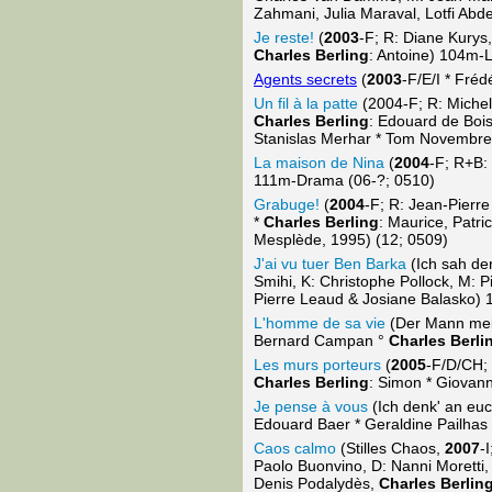
Zahmani, Julia Maraval, Lotfi Abd
Je reste!
(
2003
-F; R: Diane Kurys
Charles Berling
: Antoine) 104m-
Agents secrets
(
2003
-F/E/I * Fré
Un fil à la patte
(2004-F; R: Michel
Charles Berling
: Edouard de Bois
Stanislas Merhar * Tom Novembre
La maison de Nina
(
2004
-F; R+B:
111m-Drama (06-?; 0510)
Grabuge!
(
2004
-F; R: Jean-Pierr
*
Charles Berling
: Maurice, Patr
Mesplède, 1995) (12; 0509)
J'ai vu tuer Ben Barka
(Ich sah de
Smihi, K: Christophe Pollock, M: 
Pierre Leaud & Josiane Balasko) 1
L'homme de sa vie
(Der Mann me
Bernard Campan °
Charles Berli
Les murs porteurs
(
2005
-F/D/CH; 
Charles Berling
: Simon * Giovan
Je pense à vous
(Ich denk' an euc
Edouard Baer * Geraldine Pailhas
Caos calmo
(Stilles Chaos,
2007
-
Paolo Buonvino, D: Nanni Moretti, 
Denis Podalydès,
Charles Berlin