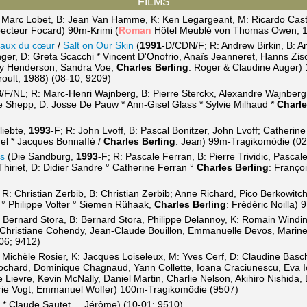
FILMS
 Marc Lobet, B: Jean Van Hamme, K: Ken Legargeant, M: Ricardo Cast
pecteur Focard) 90m-Krimi (
Roman
Hôtel Meublé von Thomas Owen, 1
eaux du cœur
/
Salt on Our Skin
(
1991
-D/CDN/F; R: Andrew Birkin, B: An
er, D: Greta Scacchi * Vincent D'Onofrio, Anaïs Jeanneret, Hanns Zischl
rley Henderson, Sandra Voe,
Charles Berling
: Roger & Claudine Auger)
oult, 1988) (08-10; 9209)
B/F/NL; R: Marc-Henri Wajnberg, B: Pierre Sterckx, Alexandre Wajnber
e Shepp, D: Josse De Pauw * Ann-Gisel Glass * Sylvie Milhaud *
Charle
iebte,
1993
-F; R: John Lvoff, B: Pascal Bonitzer, John Lvoff; Catherine
el * Jacques Bonnaffé /
Charles Berling
: Jean) 99m-Tragikomödie (02
ts
(Die Sandburg,
1993
-F; R: Pascale Ferran, B: Pierre Trividic, Pasca
hiriet, D: Didier Sandre ° Catherine Ferran °
Charles Berling
: Franço
: Christian Zerbib, B: Christian Zerbib; Anne Richard, Pico Berkowitch
 ° Philippe Volter ° Siemen Rühaak,
Charles Berling
: Frédéric Noilla
: Bernard Stora, B: Bernard Stora, Philippe Delannoy, K: Romain Windin
, Christiane Cohendy, Jean-Claude Bouillon, Emmanuelle Devos, Marin
06; 9412)
Michèle Rosier, K: Jacques Loiseleux, M: Yves Cerf, D: Claudine Basc
Brochard, Dominique Chagnaud, Yann Collette, Ioana Craciunescu, Eva
 Lievre, Kevin McNally, Daniel Martin, Charlie Nelson, Akihiro Nishida
rie Vogt, Emmanuel Wolfer) 100m-Tragikomödie (9507)
D * Claude Sautet ... Jérôme) (10-01; 9510)