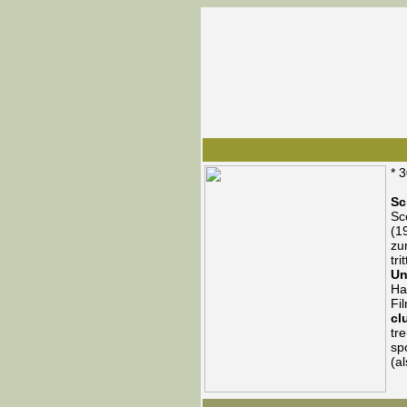
* 
Sc
Sc
(1
z
tr
Un
Ha
Fi
cl
tr
sp
(a