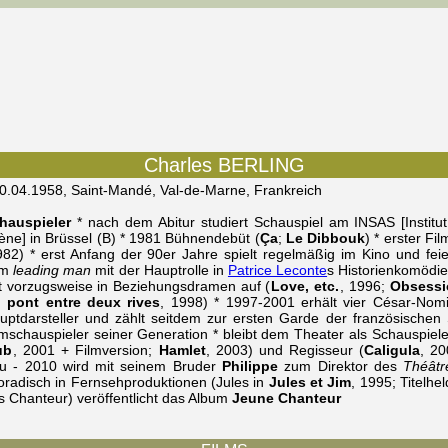
Charles BERLING
30.04.1958, Saint-Mandé, Val-de-Marne, Frankreich
hauspieler
* nach dem Abitur studiert Schauspiel am INSAS [Institut
ène] in Brüssel (B) * 1981 Bühnendebüt (
Ça
;
Le Dibbouk
) * erster Fi
982) * erst Anfang der 90er Jahre spielt regelmäßig im Kino und fei
um
leading man
mit der Hauptrolle in
Patrice Leconte
s Historienkomödi
itt vorzugsweise in Beziehungsdramen auf (
Love, etc.
, 1996;
Obsessi
 pont entre deux rives
, 1998) * 1997-2001 erhält vier César-Nomi
uptdarsteller und zählt seitdem zur ersten Garde der französischen
lmschauspieler seiner Generation * bleibt dem Theater als Schauspiele
ub
, 2001 + Filmversion;
Hamlet
, 2003) und Regisseur (
Caligula
, 2
eu - 2010 wird mit seinem Bruder
Philippe
zum Direktor des
Théâtr
oradisch in Fernsehproduktionen (Jules in
Jules et Jim
, 1995; Titelhe
ls Chanteur) veröffentlicht das Album
Jeune Chanteur