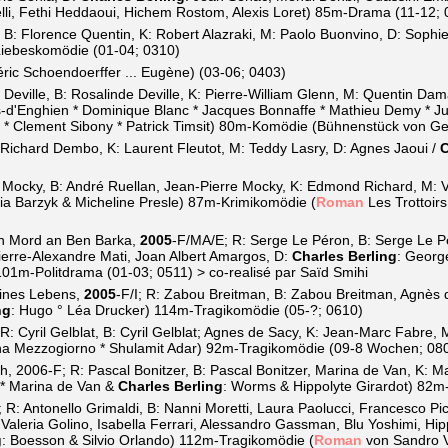
elli, Fethi Heddaoui, Hichem Rostom, Alexis Loret) 85m-Drama (11-12;
, B: Florence Quentin, K: Robert Alazraki, M: Paolo Buonvino, D: Sophi
Liebeskomödie (01-04; 0310)
déric Schoendoerffer ... Eugène) (03-06; 0403)
 Deville, B: Rosalinde Deville, K: Pierre-William Glenn, M: Quentin 
-d'Enghien * Dominique Blanc * Jacques Bonnaffe * Mathieu Demy * Jul
 * Clement Sibony * Patrick Timsit) 80m-Komödie (Bühnenstück von G
 Richard Dembo, K: Laurent Fleutot, M: Teddy Lasry, D: Agnes Jaoui /
C
e Mocky, B: André Ruellan, Jean-Pierre Mocky, K: Edmond Richard, M: V
icia Barzyk & Micheline Presle) 87m-Krimikomödie (
Roman
Les Trottoirs
n Mord an Ben Barka,
2005
-F/MA/E; R: Serge Le Péron, B: Serge Le P
Pierre-Alexandre Mati, Joan Albert Amargos, D:
Charles Berling
: Georg
01m-Politdrama (01-03; 0511) > co-realisé par Saïd Smihi
ines Lebens,
2005
-F/I; R: Zabou Breitman, B: Zabou Breitman, Agnès 
ng
: Hugo ° Léa Drucker) 114m-Tragikomödie (05-?; 0610)
R: Cyril Gelblat, B: Cyril Gelblat; Agnes de Sacy, K: Jean-Marc Fabre, M
na Mezzogiorno * Shulamit Adar) 92m-Tragikomödie (09-8 Wochen; 08
h, 2006-F; R: Pascal Bonitzer, B: Pascal Bonitzer, Marina de Van, K: Ma
 * Marina de Van &
Charles Berling
: Worms & Hippolyte Girardot) 82m
I; R: Antonello Grimaldi, B: Nanni Moretti, Laura Paolucci, Francesco Pi
Valeria Golino, Isabella Ferrari, Alessandro Gassman, Blu Yoshimi, Hip
g
: Boesson & Silvio Orlando) 112m-Tragikomödie (
Roman
von Sandro V