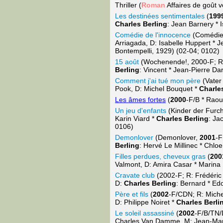
Thriller (
Roman
Affaires de goût v
Les destinées sentimentales
(
199
Charles Berling
: Jean Barnery * 
Comédie de l'innocence
(Comédie 
Arriagada, D: Isabelle Huppert * 
Bontempelli, 1929) (02-04; 0102)
15 août
(Wochenende!, 2000-F; R: P
Berling
: Vincent * Jean-Pierre D
Comment j'ai tué mon père
(Vater 
Pook, D: Michel Bouquet *
Charle
Les âmes fortes
(
2000
-F/B * Raoul
Un jeu d'enfants
(Kinder der Furc
Karin Viard *
Charles Berling
: Ja
0106)
Demonlover
(Demonlover,
2001
-F
Berling
: Hervé Le Millinec * Chlo
Filles perdues, cheveux gras
(
200
Valmont, D: Amira Casar * Marina
Cravate club
(2002-F; R: Frédéric 
D:
Charles Berling
: Bernard * E
Père et fils
(
2002
-F/CDN; R: Miche
D: Philippe Noiret *
Charles Berli
Le soleil assassiné
(
2002
-F/B/TN/
Charles Van Damme, M: Jean-Mar