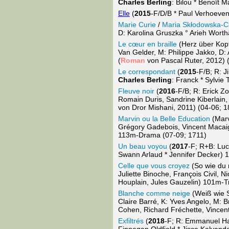
Charles Berling
: Bilou * Benoît
Elle
(
2015
-F/D/B * Paul Verhoeven 
Marie Curie
/
Maria Skłodowska-C
D: Karolina Gruszka ° Arieh Worth
Le cœur en braille
(Herz über Kopf
Van Gelder, M: Philippe Jakko, D: 
(
Roman
von Pascal Ruter, 2012) 
Le correspondant
(
2015
-F/B; R: 
Charles Berling
: Franck * Sylvi
Fleuve noir
(
2016
-F/B; R: Erick Z
Romain Duris, Sandrine Kiberlain
von Dror Mishani, 2011) (04-06; 1
Marvin ou la Belle Education
(Mar
Grégory Gadebois, Vincent Macaig
113m-Drama (07-09; 1711)
Un beau voyou
(
2017
-F; R+B: Luc
Swann Arlaud * Jennifer Decker) 
Celle que vous croyez
(So wie du m
Juliette Binoche, François Civil, 
Houplain, Jules Gauzelin) 101m-T
Blanche comme neige
(Weiß wie S
Claire Barré, K: Yves Angelo, M: 
Cohen, Richard Fréchette, Vincen
Exfiltrés
(
2018
-F; R: Emmanuel Ha