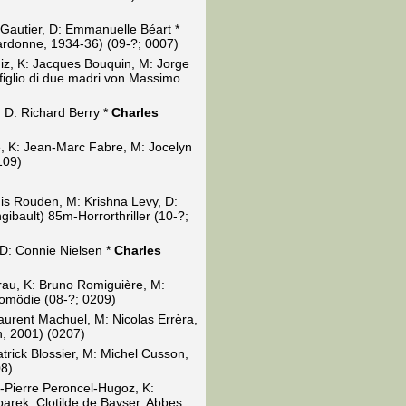
c Gautier, D: Emmanuelle Béart *
hardonne, 1934-36) (09-?; 0007)
iz, K: Jacques Bouquin, M: Jorge
 figlio di due madri von Massimo
 D: Richard Berry *
Charles
e, K: Jean-Marc Fabre, M: Jocelyn
109)
nis Rouden, M: Krishna Levy, D:
gibault) 85m-Horrorthriller (10-?;
 D: Connie Nielsen *
Charles
rau, K: Bruno Romiguière, M:
Komödie (08-?; 0209)
aurent Machuel, M: Nicolas Errèra,
, 2001) (0207)
rick Blossier, M: Michel Cusson,
08)
n-Pierre Peroncel-Hugoz, K:
arek, Clotilde de Bayser, Abbes