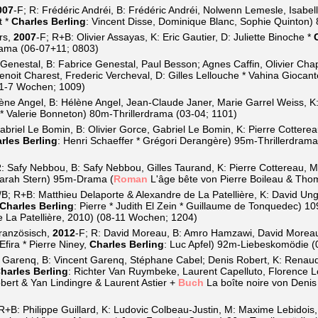
007
-F; R: Frédéric Andréi, B: Frédéric Andréi, Nolwenn Lemesle, Isabell
t *
Charles Berling
: Vincent Disse, Dominique Blanc, Sophie Quinton
rs,
2007
-F; R+B: Olivier Assayas, K: Eric Gautier, D: Juliette Binoche *
ama (06-07+11; 0803)
Genestal, B: Fabrice Genestal, Paul Besson; Agnes Caffin, Olivier Ch
enoit Charest, Frederic Vercheval, D: Gilles Lellouche * Vahina Gioca
01-7 Wochen; 1009)
lène Angel, B: Hélène Angel, Jean-Claude Janer, Marie Garrel Weiss, K
 * Valerie Bonneton) 80m-Thrillerdrama (03-04; 1101)
abriel Le Bomin, B: Olivier Gorce, Gabriel Le Bomin, K: Pierre Cotter
rles Berling
: Henri Schaeffer * Grégori Derangère) 95m-Thrillerdrama
R: Safy Nebbou, B: Safy Nebbou, Gilles Taurand, K: Pierre Cottereau, M
 Sarah Stern) 95m-Drama (
Roman
L'âge bête von Pierre Boileau & Tho
/B; R+B: Matthieu Delaporte & Alexandre de La Patellière, K: David Un
Charles Berling
: Pierre * Judith El Zein * Guillaume de Tonquedec)
e La Patellière, 2010) (08-11 Wochen; 1204)
französisch,
2012
-F; R: David Moreau, B: Amro Hamzawi, David Moreau; 
Efira * Pierre Niney,
Charles Berling
: Luc Apfel) 92m-Liebeskomödie (
nt Garenq, B: Vincent Garenq, Stéphane Cabel; Denis Robert, K: Rena
harles Berling
: Richter Van Ruymbeke, Laurent Capelluto, Florence Loi
obert & Yan Lindingre & Laurent Astier +
Buch
La boîte noire von Denis
 R+B: Philippe Guillard, K: Ludovic Colbeau-Justin, M: Maxime Lebidois