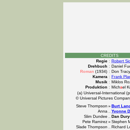
CREDITS
Regie
:
Robert S
Drehbuch
:
Daniel Fu
Roman
(1934)
:
Don Trac
Kamera
:
Frank Pla
Musik
:
Miklos Ro
Produktion
:
Mich
a
el K
(a) Universal-International (p
© Universal Pictures Compan
Steve Thompson
»
Burt Lan
Anna
..
Yvonne D
Slim Dundee
..
Dan Dury
Pete Ramirez
»
Stephen 
Slade Thompson
..
Richard L