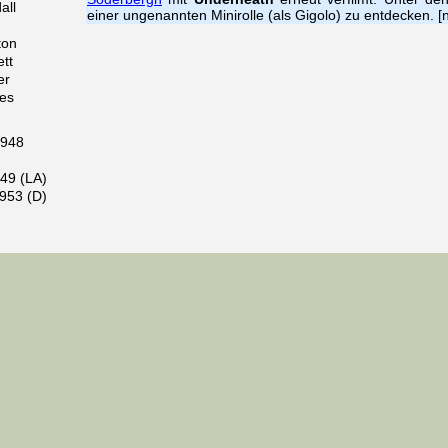
all
einer ungenannten Minirolle (als Gigolo) zu entdecken. 
ton
ett
er
es
1948
49 (LA)
953 (D)