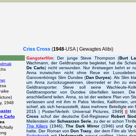
Criss Cross
(
1948
-USA | Gewagtes Alibi)
Gangsterfilm
: Der junge Steve Thompson (
Burt La
Wachmann, der Geldtransporte begleitet, hat die Sche
iodmak
De Carlo
) nicht verwunden. Nur ihretwegen kehrt er n
chs
Anna inzwischen nicht ohne Reue ein Luxusleben
y
Ganovenkönigs Slim Dundee (
Dan Duryea
). Als Slim k
ner
um Anna zurückzugewinnen, überredet er ihn zu ein
zsa
Geldtransporter. Steve soll seine Wachleute-Ko
raike
Geldtransporter von Dundee überfallen lassen. Di
anschließend teilen. Anna, so ist der weitere Plan von S
icture)
verlassen und mit ihm in Palos Verdes, Kalifornien, u
y, 1948
schief, als sich herausstellt, dass mehrere Beteiligte ein
caster
2015 | Poster/Verleih: Universal Pictures, 1949]
||
Mit
e Carlo
Cross
schuf der deutsche Exil-Regisseur
Robert Sio
Meilenstein der
Schwarzen Serie
, zu der er schon Thrill
ea
The Killers
(1946),
The Dark Mirror
(1946) und
Cry 
McNally
hatte. Der Roman von
Don Tracy
, der dem Film als Vor
ong
Soderbergh
mit
Underneath
erneut verfilmt. Unter de