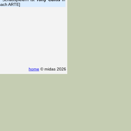
[nach ARTE]
home
© midas 2026