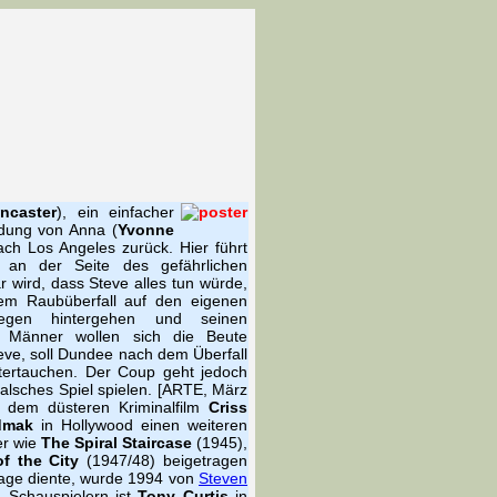
ncaster
), ein einfacher
idung von Anna (
Yvonne
ach Los Angeles zurück. Hier führt
 an der Seite des gefährlichen
lar wird, dass Steve alles tun würde,
em Raubüberfall auf den eigenen
llegen hintergehen und seinen
e Männer wollen sich die Beute
teve, soll Dundee nach dem Überfall
ntertauchen. Der Coup geht jedoch
 falsches Spiel spielen. [ARTE, März
 dem düsteren Kriminalfilm
Criss
dmak
in Hollywood einen weiteren
er wie
The Spiral Staircase
(1945),
of the City
(1947/48) beigetragen
lage diente, wurde 1994 von
Steven
n Schauspielern ist
Tony Curtis
in