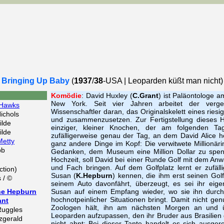
Bringing Up Baby
(
1937
/
38
-USA | Leoparden küßt man nicht)
Komödie
: David Huxley (
C.Grant
) ist Paläontologe
New York. Seit vier Jahren arbeitet der vergeist
Hawks
Wissenschaftler daran, das Originalskelett eines ries
ichols
und zusammenzusetzen. Zur Fertigstellung dieses H
ilde
einziger, kleiner Knochen, der am folgenden Ta
ilde
zufälligerweise genau der Tag, an dem David Alice h
Metty
ganz andere Dinge im Kopf: Die verwitwete Millionär
bb
Gedanken, dem Museum eine Million Dollar zu spen
Hochzeit, soll David bei einer Runde Golf mit dem An
und Fach bringen. Auf dem Golfplatz lernt er zufälli
tion)
Susan (
K.Hepburn
) kennen, die ihm erst seinen Golf
 / ©
seinem Auto davonfährt, überzeugt, es sei ihr eige
ne Hepburn
Susan auf einem Empfang wieder, wo sie ihn durch 
hochnotpeinlicher Situationen bringt. Damit nicht gen
ant
Zoologen hält, ihn am nächsten Morgen an und ü
Ruggles
Leoparden aufzupassen, den ihr Bruder aus Brasilien 
tzgerald
nicht ahnt: Bei dieser Tante handelt es sich ausg