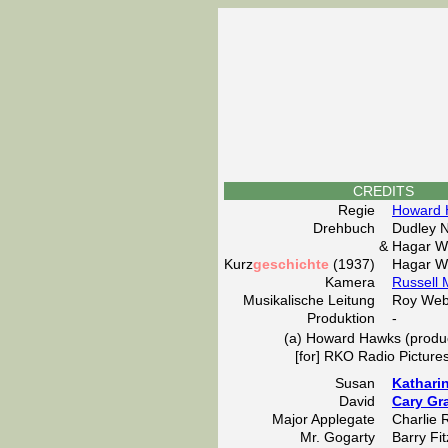
CREDITS
Regie
Howard 
Drehbuch
Dudley N
&
Hagar W
Kurz
geschichte
(1937)
Hagar W
Kamera
Russell 
Musikalische Leitung
Roy We
Produktion
-
(a) Howard Hawks (produc
[for] RKO Radio Pictures
Susan
Kathari
David
Cary Gr
Major Applegate
Charlie 
Mr. Gogarty
Barry Fi