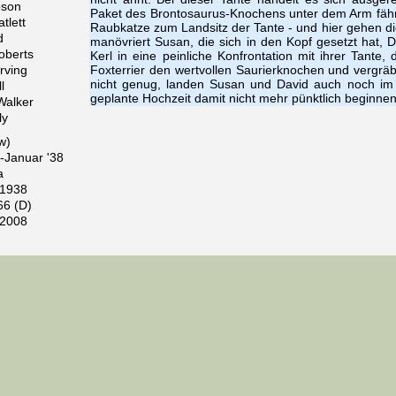
son
Paket des Brontosaurus-Knochens unter dem Arm fäh
tlett
Raubkatze zum Landsitz der Tante - und hier gehen die
d
manövriert Susan, die sich in den Kopf gesetzt hat,
oberts
Kerl in eine peinliche Konfrontation mit ihrer Tant
rving
Foxterrier den wertvollen Saurierknochen und vergräb
nicht genug, landen Susan und David auch noch im 
l
geplante Hochzeit damit nicht mehr pünktlich beginnen 
 Walker
ly
w)
7-Januar '38
a
 1938
66 (D)
 2008