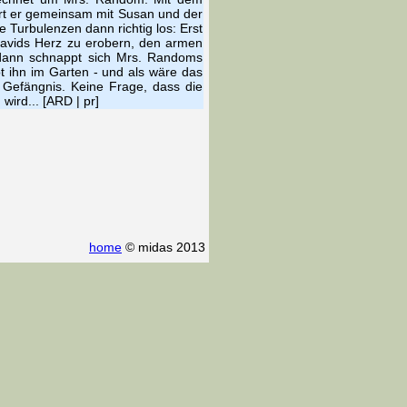
rt er gemeinsam mit Susan und der
 Turbulenzen dann richtig los: Erst
 Davids Herz zu erobern, den armen
e, dann schnappt sich Mrs. Randoms
t ihn im Garten - und als wäre das
Gefängnis. Keine Frage, dass die
wird... [ARD | pr]
home
© midas 2013