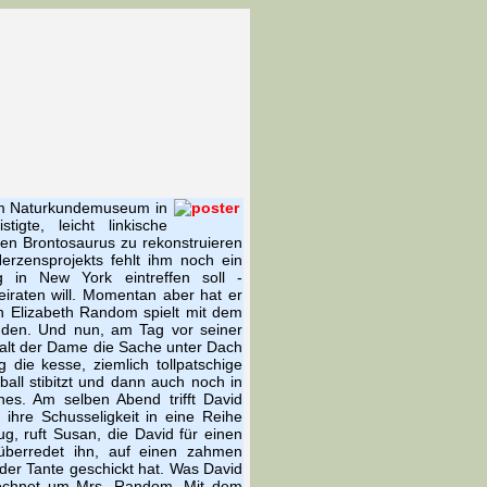
 am Naturkundemuseum in
igte, leicht linkische
igen Brontosaurus zu rekonstruieren
erzensprojekts fehlt ihm noch ein
g in New York eintreffen soll -
eiraten will. Momentan aber hat er
in Elizabeth Random spielt mit dem
den. Und nun, am Tag vor seiner
walt der Dame die Sache unter Dach
g die kesse, ziemlich tollpatschige
ball stibitzt und dann auch noch in
nes. Am selben Abend trifft David
ihre Schusseligkeit in eine Reihe
ug, ruft Susan, die David für einen
berredet ihn, auf einen zahmen
der Tante geschickt hat. Was David
erechnet um Mrs. Random. Mit dem