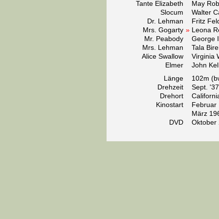
Tante Elizabeth
May Rob
Slocum
Walter Ca
Dr. Lehman
Fritz Fel
Mrs. Gogarty
»
Leona R
Mr. Peabody
George I
Mrs. Lehman
Tala Birel
Alice Swallow
Virginia
Elmer
John Kel
Länge
102m (b
Drehzeit
Sept. '3
Drehort
Californi
Kinostart
Februar
März 19
DVD
Oktober