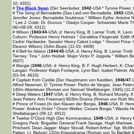
10; 4201)
#
The Black Swan
(Der Seeräuber,
1942
-USA * Tyrone Power,
# The Song of Bernadette (Das Lied von Bernadette,
1943
-USA;
Jennifer Jones: Bernadette Soubirous ° William Eythe: Antoine N
° Lee J. Cobb: Dr. Dozous ° Gladys Cooper: Schwester Marie 
06/+08-09; 4312)
# Wilson (
1943
/
44
-USA; d: Henry King, B: Lamar Trotti, K: Le
Coburn: Professor Henry Holmes ° Geraldine Fitzgerald: Edith W
Cedric Hardwicke: Senator Henry Cabot Lodge ° Vincent Price: 
Eleanor Wilson) 154m-Biopic (11-03; 4408)
# A Bell for Adano (
1944
/
45
-USA; d: Henry King, B: Lamar Trott
Tierney: Tina ° John Hodiak: Major Victor P. Joppola ° Willia
4507)
# Margie (
1946
-USA; d: Henry King, B: F. Hugh Herbert, K: Ch
Langan: Professor Ralph Fontayne, Lynn Bari: Isabel Palmer, 
(01-04; 4610)
# Captain from Castile (Der Hauptmann von Kastilien,
1946
/
47
-
Alfred Newman, D: Tyrone Power: Pedro de Vargas, Jean Peter
140m-Abenteuer (Roman von Samuel Shellabarger, 1945) (11-0
# Deep Waters (
1947
-USA; d: Henry King, B: Richard Murphy, K:
Jean Peters: Ann Freeman) 85/8m-Drama (Roman von Ruth Moo
# Prince of Foxes (In den Klauen der Borgia,
1948
-USA; R: Henr
Power: Andrea Orsini * Orson Welles: Cesare Borgia * Wanda 
Shellabarger) (08-12; 4912)
# Twelve O'Clock High (Der Kommandeur,
1949
-USA; d: Henry K
Gregory Peck: Brigadier General Frank Savage, Hugh Marlowe: Lt.
Pritchard, Dean Jagger: Major Stovall, Robert Arthur: Sgt. McIl
Patten: Lt. Bishop) 132m-Kriegsdrama (Roman von Sy Bartlett & 