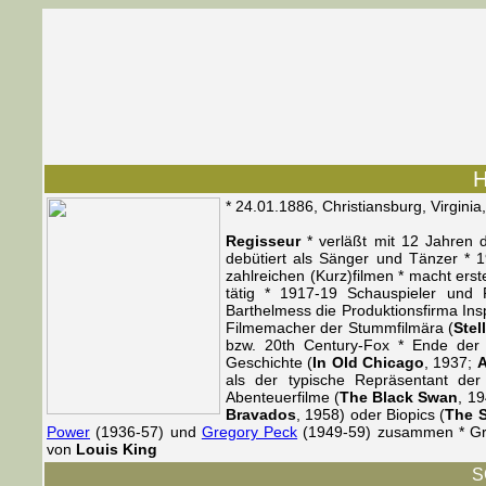
H
* 24.01.1886, Christiansburg, Virgini
Regisseur
* verläßt mit 12 Jahren d
debütiert als Sänger und Tänzer * 
zahlreichen (Kurz)filmen * macht ers
tätig * 1917-19 Schauspieler und
Barthelmess die Produktionsfirma Ins
Filmemacher der Stummfilmära (
Stel
bzw. 20th Century-Fox * Ende der 
Geschichte (
In Old Chicago
, 1937;
A
als der typische Repräsentant de
Abenteuerfilme (
The Black Swan
, 1
Bravados
, 1958) oder Biopics (
The S
Power
(1936-57) und
Gregory Peck
(1949-59) zusammen * Grü
von
Louis King
S