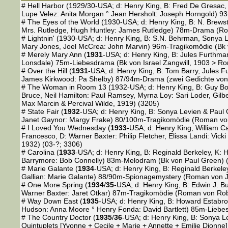
# Hell Harbor (1929/30-USA; d: Henry King, B: Fred De Gresac, N
Lupe Velez: Anita Morgan ° Jean Hersholt: Joseph Horngold)
# The Eyes of the World (1930-USA; d: Henry King, B: N. Brewste
Mrs. Rutledge, Hugh Huntley: James Rutledge) 78m-Drama (Rom
# Lightnin' (1930-USA; d: Henry King, B: S.N. Behrman, Sonya Lev
Mary Jones, Joel McCrea: John Marvin) 96m-Tragikomödie (Bk 
# Merely Mary Ann (
1931
-USA; d: Henry King, B: Jules Furthman
Lonsdale) 75m-Liebesdrama (Bk von Israel Zangwill, 1903 > Rom
# Over the Hill (
1931
-USA; d: Henry King, B: Tom Barry, Jules F
James Kirkwood: Pa Shelby) 87/94m-Drama (zwei Gedichte von W
# The Woman in Room 13 (1932-USA; d: Henry King, B: Guy Bolto
Bruce, Neil Hamilton: Paul Ramsey, Myrna Loy: Sari Loder, Gi
Max Marcin & Percival Wilde, 1919) (3205)
# State Fair (
1932
-USA; d: Henry King, B: Sonya Levien & Paul 
Janet Gaynor: Margy Frake) 80/100m-Tragikomödie (Roman von 
# I Loved You Wednesday (
1933
-USA; d: Henry King, William C
Francesco, D: Warner Baxter: Philip Fletcher, Elissa Landi: Vic
1932) (03-?; 3306)
# Carolina (
1933
-USA; d: Henry King, B: Reginald Berkeley, K: 
Barrymore: Bob Connelly) 83m-Melodram (Bk von Paul Green) (
# Marie Galante (
1934
-USA; d: Henry King, B: Reginald Berkeley
Gallian: Marie Galante) 88/90m-Spionagemystery (Roman von J
# One More Spring (
1934
/
35
-USA; d: Henry King, B: Edwin J. B
Warner Baxter: Jaret Otkar) 87m-Tragikomödie (Roman von Rob
# Way Down East (
1935
-USA; d: Henry King, B: Howard Estabroo
Hudson: Anna Moore ° Henry Fonda: David Bartlett) 85m-Liebesd
# The Country Doctor (
1935
/
36
-USA; d: Henry King, B: Sonya Lev
Quintuplets [Yvonne + Cecile + Marie + Annette + Emilie Dionne