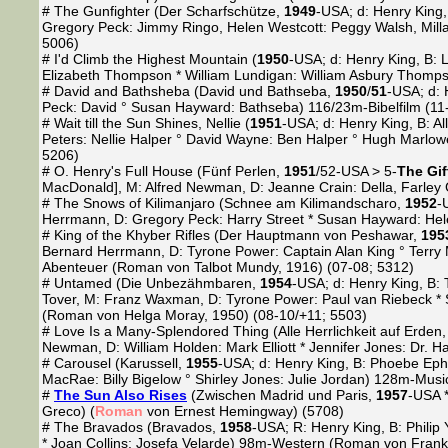
# The Gunfighter (Der Scharfschütze,
1949
-USA; d: Henry King, 
Gregory Peck: Jimmy Ringo, Helen Westcott: Peggy Walsh, Millar
5006)
# I'd Climb the Highest Mountain (
1950
-USA; d: Henry King, B: 
Elizabeth Thompson * William Lundigan: William Asbury Thomp
# David and Bathsheba (David und Bathseba,
1950
/
51
-USA; d: 
Peck: David ° Susan Hayward: Bathseba) 116/23m-Bibelfilm (11
# Wait till the Sun Shines, Nellie (
1951
-USA; d: Henry King, B: A
Peters: Nellie Halper ° David Wayne: Ben Halper ° Hugh Marl
5206)
# O. Henry's Full House (Fünf Perlen,
1951
/52-USA > 5-
The Gif
MacDonald], M: Alfred Newman, D: Jeanne Crain: Della, Farley
# The Snows of Kilimanjaro (Schnee am Kilimandscharo,
1952
-
Herrmann, D: Gregory Peck: Harry Street * Susan Hayward: He
# King of the Khyber Rifles (Der Hauptmann von Peshawar,
195
Bernard Herrmann, D: Tyrone Power: Captain Alan King ° Terry 
Abenteuer (Roman von Talbot Mundy, 1916) (07-08; 5312)
# Untamed (Die Unbezähmbaren,
1954
-USA; d: Henry King, B: 
Tover, M: Franz Waxman, D: Tyrone Power: Paul van Riebeck * 
(Roman von Helga Moray, 1950) (08-10/+11; 5503)
# Love Is a Many-Splendored Thing (Alle Herrlichkeit auf Erden
Newman, D: William Holden: Mark Elliott * Jennifer Jones: Dr.
# Carousel (Karussell,
1955
-USA; d: Henry King, B: Phoebe Eph
MacRae: Billy Bigelow ° Shirley Jones: Julie Jordan) 128m-Musi
#
The Sun Also Rises
(Zwischen Madrid und Paris,
1957
-USA *
Greco) (
Roman
von Ernest Hemingway) (5708)
# The Bravados (Bravados,
1958
-USA; R: Henry King, B: Phili
* Joan Collins: Josefa Velarde) 98m-Western (Roman von Frank