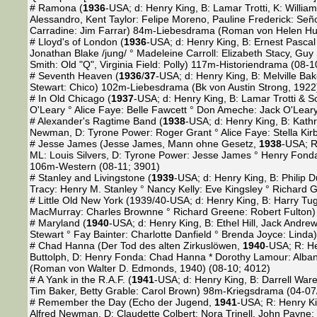
# Ramona (
1936
-USA; d: Henry King, B: Lamar Trotti, K: Will
Alessandro, Kent Taylor: Felipe Moreno, Pauline Frederick: Señ
Carradine: Jim Farrar) 84m-Liebesdrama (Roman von Helen Hun
# Lloyd's of London (
1936
-USA; d: Henry King, B: Ernest Pascal
Jonathan Blake /jung/ ° Madeleine Carroll: Elizabeth Stacy, Gu
Smith: Old "Q", Virginia Field: Polly) 117m-Historiendrama (08-1
# Seventh Heaven (
1936
/
37
-USA; d: Henry King, B: Melville Ba
Stewart: Chico) 102m-Liebesdrama (Bk von Austin Strong, 1922
# In Old Chicago (
1937
-USA; d: Henry King, B: Lamar Trotti & S
O'Leary ° Alice Faye: Belle Fawcett ° Don Ameche: Jack O'Lea
# Alexander's Ragtime Band (
1938
-USA; d: Henry King, B: Kathr
Newman, D: Tyrone Power: Roger Grant ° Alice Faye: Stella Ki
# Jesse James (Jesse James, Mann ohne Gesetz,
1938
-USA; R
ML: Louis Silvers, D: Tyrone Power: Jesse James ° Henry Fonda:
106m-Western (08-11; 3901)
# Stanley and Livingstone (
1939
-USA; d: Henry King, B: Philip 
Tracy: Henry M. Stanley ° Nancy Kelly: Eve Kingsley ° Richar
# Little Old New York (1939/40-USA; d: Henry King, B: Harry T
MacMurray: Charles Brownne ° Richard Greene: Robert Fulton
# Maryland (
1940
-USA; d: Henry King, B: Ethel Hill, Jack Andr
Stewart ° Fay Bainter: Charlotte Danfield ° Brenda Joyce: Lind
# Chad Hanna (Der Tod des alten Zirkuslöwen,
1940
-USA; R: H
Buttolph, D: Henry Fonda: Chad Hanna * Dorothy Lamour: Albany 
(Roman von Walter D. Edmonds, 1940) (08-10; 4012)
# A Yank in the R.A.F. (
1941
-USA; d: Henry King, B: Darrell Wa
Tim Baker, Betty Grable: Carol Brown) 98m-Kriegsdrama (04-07
# Remember the Day (Echo der Jugend,
1941
-USA; R: Henry Ki
Alfred Newman, D: Claudette Colbert: Nora Trinell, John Payne: