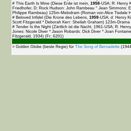
# This Earth Is Mine (Diese Erde ist mein,
1958
-USA; R: Henry K
Friedhofer, D: Rock Hudson: John Rambeau ° Jean Simmons: El
Philippe Rambeau) 125m-Melodram (Roman von Alice Tisdale Ho
# Beloved Infidel (Die Krone des Lebens,
1959
-USA; d: Henry K
Scott Fitzgerald * Deborah Kerr: Sheilah Graham) 123m-Drama
# Tender Is the Night (Zärtlich ist die Nacht, 1961-USA; R: Hen
Jones: Nicole Diver * Jason Robards: Dick Diver * Joan Fonta
Fitzgerald, 1934) (Fr; 6201)
> Golden Globe (beste Regie) für
The Song of Bernadette
(1944