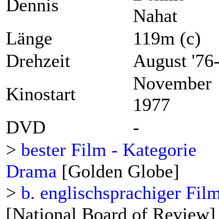
Dennis
Nahat
Länge
119m (c)
Drehzeit
August '76
November
Kinostart
1977
DVD
-
>
bester Film - Kategorie
Drama
[Golden Globe]
>
b. englischsprachiger Fil
[National Board of Review]