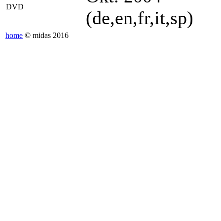
DVD
(de,en,fr,it,sp)
home
© midas 2016