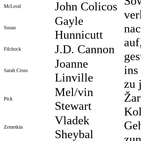
Sow
John Colicos
McLeod
ver
Gayle
nac
Susan
Hunnicutt
auf
J.D. Cannon
Filchock
ges
Joanne
ins
Sarah Cross
Linville
zu 
Mel/vin
Ž
a
Pick
Stewart
Kol
Vladek
Geh
Zemetkin
Sheybal
zun