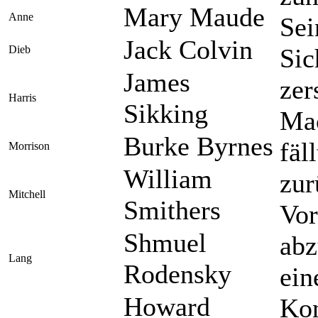
Mary Maude
Anne
Sei
Jack Colvin
Dieb
Sic
James
zer
Harris
Sikking
Mac
Burke Byrnes
fäl
Morrison
William
zur
Mitchell
Smithers
Vor
Shmuel
abz
Lang
Rodensky
ein
Howard
Kon