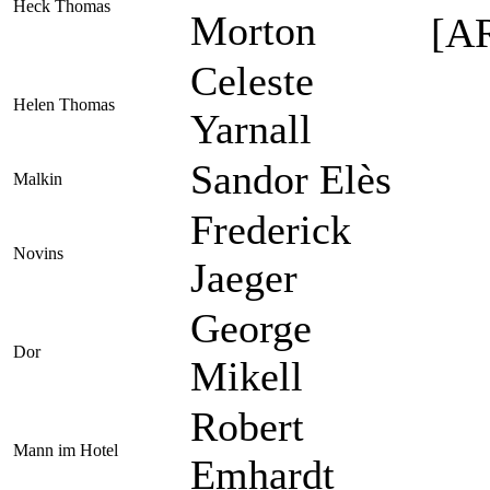
Heck Thomas
Morton
[AR
Celeste
Helen Thomas
Yarnall
Sandor Elès
Malkin
Frederick
Novins
Jaeger
George
Dor
Mikell
Robert
Mann im Hotel
Emhardt