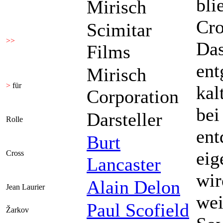
bli
Mirisch
Cro
Scimitar
>>
Das
Films
ent
Mirisch
>
für
kal
Corporation
bei
Darsteller
Rolle
ent
Burt
eig
Cross
Lancaster
wir
Alain Delon
Jean Laurier
wei
Paul Scofield
Žarkov