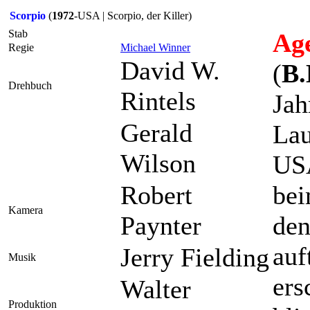
Scorpio
(
1972
-USA | Scorpio, der Killer)
Stab
Age
Regie
Michael Winner
David W.
(
B.
Drehbuch
Rintels
Jah
Gerald
Lau
Wilson
USA
Robert
bei
Kamera
Paynter
den
auf
Jerry Fielding
Musik
ers
Walter
Produktion