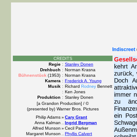
Indiscreet
CREDITS
Gesells
Regie
:
Stanley Donen
kehrt A
Drehbuch
:
Norman Krasna
zurück, 
Bühnenstück
(1953)
:
Norman Krasna
Doch An
Kamera
:
Frederick A. Young
Musik
:
Richard
Rodney
Bennett
attrakt
:
Ken Jones
immer n
Produktion
:
Stanley Donen
zu änd
[a Grandon Production] / ©
Finanze
(presented by) Warner Bros. Pictures
ein Pos
Philip Adams
»
Cary Grant
Schwag
Anna Kalman
..
Ingrid Bergman
Alfred Munson
»
Cecil Parker
Außenmi
Margaret Munson
..
Phyllis Calvert
schmilz