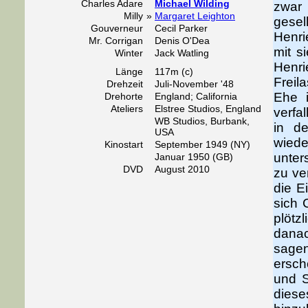
Charles Adare
Michael Wilding
zwar
Milly
»
Margaret Leighton
gesel
Gouverneur
Cecil Parker
Henri
Mr. Corrigan
Denis O'Dea
mit s
Winter
Jack Watling
Henri
Länge
117m (c)
Freil
Drehzeit
Juli-November '48
Ehe i
Drehorte
England; California
Ateliers
Elstree Studios, England
verfa
WB Studios, Burbank,
in de
USA
wiede
Kinostart
September 1949 (NY)
unter
Januar 1950 (GB)
DVD
August 2010
zu ver
die E
sich 
plötz
danac
sagen
ersch
und S
dies