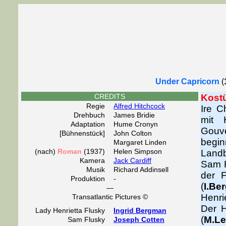
Under Capricorn
(
CREDITS
Kost
Regie
Alfred Hitchcock
Ire C
Drehbuch
James Bridie
mit 
Adaptation
Hume Cronyn
Gouve
[Bühnenstück]
John Colton
begin
Margaret Linden
(nach)
Roman
(1937)
Helen Simpson
Landb
Kamera
Jack Cardiff
Sam F
Musik
Richard Addinsell
der F
Produktion
-
(
I.Be
—
Henri
Transatlantic Pictures ©
Der H
Lady Henrietta Flusky
Ingrid Bergman
(
M.Le
Sam Flusky
Joseph Cotten