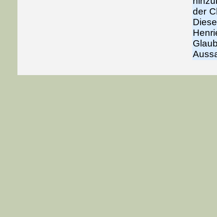
hinzu
der C
Diese
Henri
Glaub
Aussa