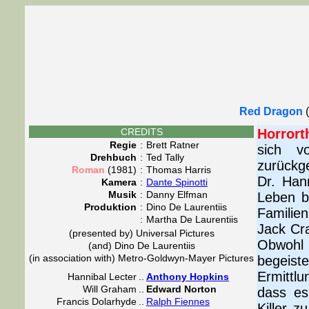
Red Dragon
(
CREDITS
Horrorth
Regie
:
Brett Ratner
sich v
Drehbuch
:
Ted Tally
zurückg
Roman
(1981)
:
Thomas Harris
Dr. Hann
Kamera
:
Dante Spinotti
Musik
:
Danny Elfman
Leben be
Produktion
:
Dino De Laurentiis
Familien
:
Martha De Laurentiis
Jack Cr
(presented by) Universal Pictures
Obwohl
(and) Dino De Laurentiis
(in association with) Metro-Goldwyn-Mayer Pictures
begeist
Ermittl
Hannibal Lecter
..
Anthony Hopkins
Will Graham
..
Edward Norton
dass es
Francis Dolarhyde
..
Ralph Fiennes
Killer z