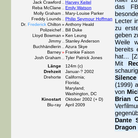
Jack Crawford
..
Harvey Keitel
das FB
Reba McClane
..
Emily Watson
besonde
Molly Graham
..
Mary-Louise Parker
Freddy Lounds
..
Philip Seymour Hoffman
Lecter i
Dr.
Frederick
Chilton
»
Anthony Heald
zu erst
Polizeichef
..
Bill Duke
geben zu
Lloyd Bowman
»
Ken Leung
Jimmy
..
Stanley Anderson
Weile w
Buchhändlerin
..
Azura Skye
bereits
Barney
»
Frankie Faison
hat... [
Josh Graham
..
Tyler Patrick Jones
Mit
Re
Länge
124m (c)
schauri
Drehzeit
Januar-? 2002
Silenc
Drehorte
California;
Florida;
(1999) 
Maryland;
von
Mic
Washington, DC
Brian 
Kinostart
Oktober 2002 (+ D)
Blu-ray
April 2009
Verfilm
gegenüb
Dante S
Dragon