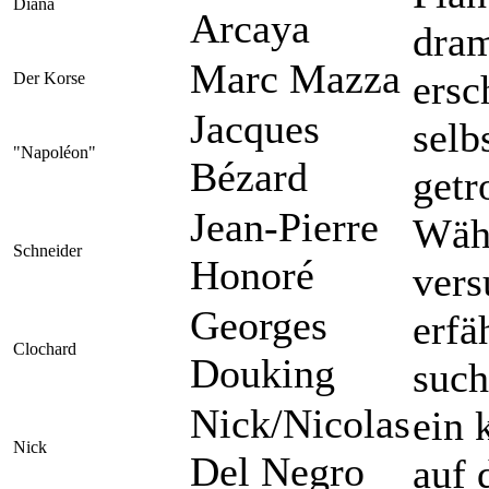
Diana
Arcaya
dram
Marc Mazza
ersc
Der Korse
Jacques
selb
"Napoléon"
Bézard
getr
Jean-Pierre
Wäh
Schneider
Honoré
vers
Georges
erfä
Clochard
Douking
such
Nick/Nicolas
ein 
Nick
Del Negro
auf 