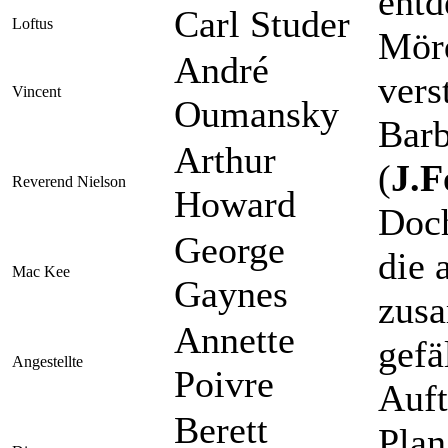
entd
Carl Studer
Loftus
Mörd
André
vers
Vincent
Oumansky
Barb
Arthur
(
J.F
Reverend Nielson
Howard
Doch
George
die 
Mac Kee
Gaynes
zusa
Annette
gefä
Angestellte
Poivre
Auft
Berett
Plan