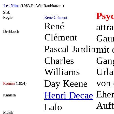
Les
félins
(
1963
-F | Wie Raubkatzen)
Stab
Psyc
Regie
René Clément
René
attr
Drehbuch
Clément
Gaun
Pascal Jardin
mit 
Charles
Gang
Williams
Urla
von 
Day Keene
Roman
(1954)
Ehem
Henri Decae
Kamera
Auft
Lalo
Musik