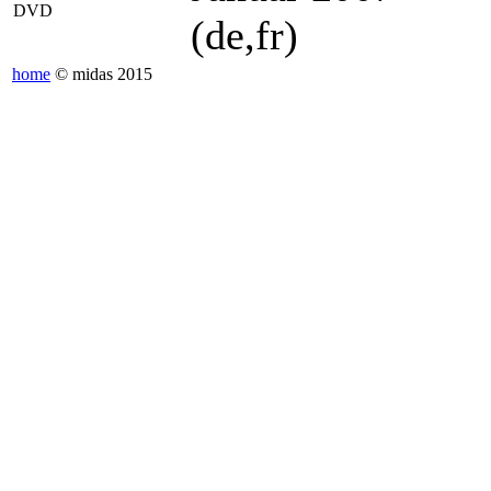
DVD
(de,fr)
home
© midas 2015