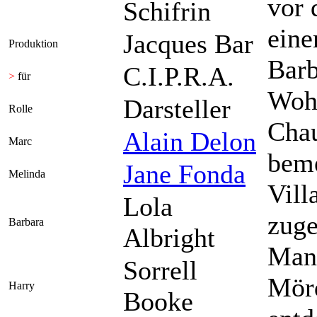
vor 
Schifrin
eine
Jacques Bar
Produktion
Barb
C.I.P.R.A.
>
für
Wohl
Darsteller
Rolle
Chau
Alain Delon
Marc
beme
Jane Fonda
Melinda
Vill
Lola
zuge
Barbara
Albright
Mann
Sorrell
Mör
Harry
Booke