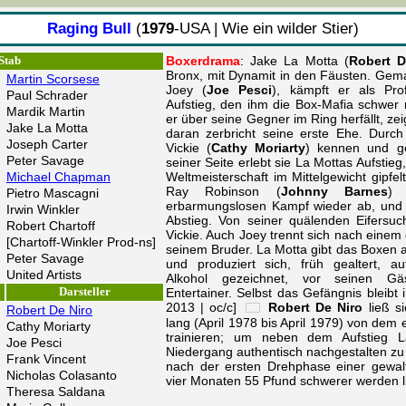
Raging Bull
(
1979
-USA | Wie ein wilder Stier)
Boxerdrama
: Jake La Motta (
Robert D
Stab
Bronx, mit Dynamit in den Fäusten. Gem
Martin Scorsese
Joey (
Joe Pesci
), kämpft er als Pro
Paul Schrader
Aufstieg, den ihm die Box-Mafia schwer 
Mardik Martin
er über seine Gegner im Ring herfällt, ze
Jake La Motta
daran zerbricht seine erste Ehe. Durch
Joseph Carter
Vickie (
Cathy Moriarty
) kennen und ge
Peter Savage
seiner Seite erlebt sie La Mottas Aufstie
Michael Chapman
Weltmeisterschaft im Mittelgewicht gipfe
Ray Robinson (
Johnny Barnes
) 
Pietro Mascagni
erbarmungslosen Kampf wieder ab, und 
Irwin Winkler
Abstieg. Von seiner quälenden Eifersuch
Robert Chartoff
Vickie. Auch Joey trennt sich nach einem
[Chartoff-Winkler Prod-ns]
seinem Bruder. La Motta gibt das Boxen a
Peter Savage
und produziert sich, früh gealtert,
United Artists
Alkohol gezeichnet, vor seinen Gä
Darsteller
Entertainer. Selbst das Gefängnis bleibt 
2013 | oc/c]
Robert De Niro
ließ si
Robert De Niro
lang (April 1978 bis April 1979) von de
Cathy Moriarty
trainieren; um neben dem Aufstieg 
Joe Pesci
Niedergang authentisch nachgestalten zu 
Frank Vincent
nach der ersten Drehphase einer gewalt
Nicholas Colasanto
vier Monaten 55 Pfund schwerer werden l
Theresa Saldana