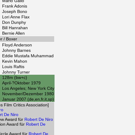
Mario Gallo
Frank Adonis
Joseph Bono
Lori Anne Flax
Don Dunphy
Bill Hanrahan
Bernie Allen
er / Boxer
Floyd Anderson
Johnny Barnes
Eddie Mustafa Muhammad
Kevin Mahon
Louis Raftis
Johnny Turner
128m (bw+c)
April-?Oktober 1979
Los Angeles; New York City
November/Dezember 1980
Januar 2007 (de,en,fr,it,sp)
 Film Critics Association]
ro
rt De Niro
iew Award für
Robert De Niro
tion Award für
Robert De
Circle Award für
Robert De