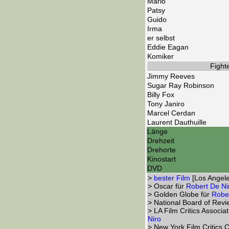
Mario
Patsy
Guido
Irma
er selbst
Eddie Eagan
Komiker
Fight
Jimmy Reeves
Sugar Ray Robinson
Billy Fox
Tony Janiro
Marcel Cerdan
Laurent Dauthuille
Länge
Drehzeit
Drehorte
Kinostart
DVD
>
bester Film
[Los Angeles
> Oscar für
Robert De Ni
> Golden Globe für
Robe
> National Board of Rev
> LA Film Critics Associa
Niro
> New York Film Critics 