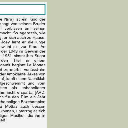
e Niro
) ist ein Kind der
anagt von seinem Bruder
fi verbissen um seinen
macht. So aggressiv, wie
igt er sich auch zu Hause,
 Joey lernt er die junge
winnt sie zur Frau. An
g, der 1949 im Gewinn der
lt. 1951 nimmt ihm Sugar
den Titel in einem
damit beginnt La Mottas
t zermürbt, verlässt ihn
 der Amokläufe Jakes von
uf, kauft einen Nachtklub
 aufgeschwemmt und vom
sten als unbeholfener
ihm nicht erspart... [ARD,
ch für den Film ein Jahr
m ehemaligen Boxchampion
La Mottas auch dessen
können, unterzog er sich
igen Mastkur, die ihn in
ieß.