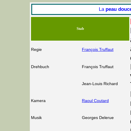
La
peau douc
Stab
Regie
François Truffaut
Drehbuch
François Truffaut
Jean-Louis Richard
Kamera
Raoul Coutard
Musik
Georges Delerue