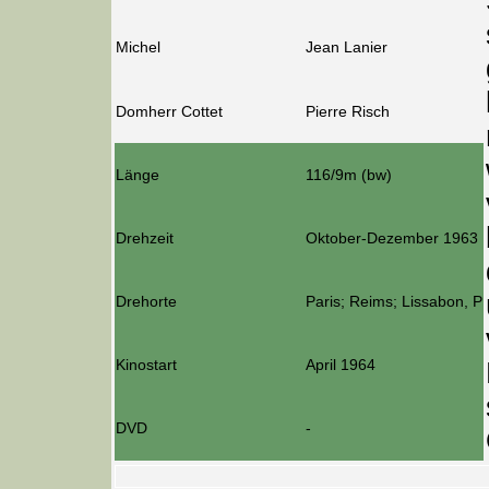
Michel
Jean Lanier
Domherr Cottet
Pierre Risch
Länge
116/9m (bw)
Drehzeit
Oktober-Dezember 1963
Drehorte
Paris; Reims; Lissabon, P
Kinostart
April 1964
DVD
-