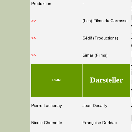
Produktion
-
>>
(Les) Films du Carrosse
>>
Sédif (Productions)
>>
Simar (Films)
Darsteller
Rolle
Pierre Lachenay
Jean Desailly
Nicole Chomette
Françoise Dorléac