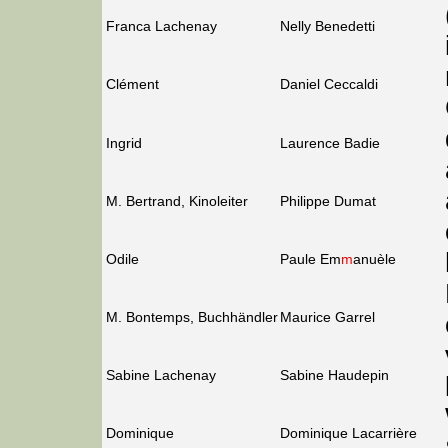
Franca Lachenay
Nelly Benedetti
Clément
Daniel Ceccaldi
Ingrid
Laurence Badie
M. Bertrand, Kinoleiter
Philippe Dumat
Odile
Paule Em
m
anuèle
M. Bontemps, Buchhändler
Maurice Garrel
Sabine Lachenay
Sabine Haudepin
Dominique
Dominique Lacarrière