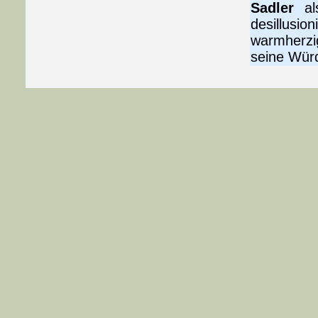
Sadler
als
desillusio
warmherz
seine Wür