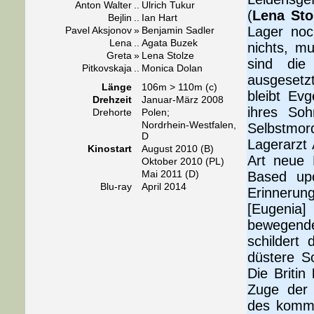
Anton Walter
..
Ulrich Tukur
(
Lena Sto
Bejlin
..
Ian Hart
Lager noc
Pavel Aksjonov
»
Benjamin Sadler
Lena
..
Agata Buzek
nichts, m
Greta
»
Lena Stolze
sind die
Pitkovskaja
..
Monica Dolan
ausgesetzt
Länge
106m > 110m (c)
bleibt Ev
Drehzeit
Januar-März 2008
ihres Soh
Drehorte
Polen;
Nordrhein-Westfalen,
Selbstmor
D
Lagerarzt 
Kinostart
August 2010 (B)
Art neue 
Oktober 2010 (PL)
Mai 2011 (D)
Based up
Blu-ray
April 2014
Erinneru
[Eugenia
bewegend
schildert
düstere Sc
Die Britin
Zuge der 
des kommu