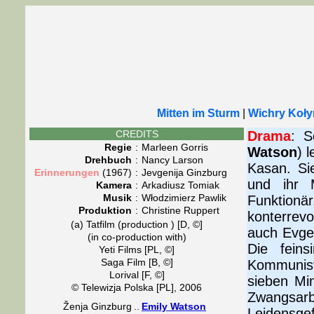
Mitten im Sturm
|
Wichry Koł
CREDITS
Drama
: S
Regie
:
Marleen Gorris
Watson
) 
Drehbuch
:
Nancy Larson
Kasan. Sie
Erinnerungen
(1967)
:
Jevgenija Ginzburg
und ihr 
Kamera
:
Arkadiusz Tomiak
Musik
:
Włodzimierz Pawlik
Funktionä
Produktion
:
Christine Ruppert
konterrevo
(a) Tatfilm (production ) [D, ©]
auch Evgen
(in co-production with)
Die feins
Yeti Films [PL, ©]
Saga Film [B, ©]
Kommunist
Lorival [F, ©]
sieben Min
© Telewizja Polska [PL], 2006
Zwangsarb
Ženja Ginzburg
..
Emily Watson
Leidensge