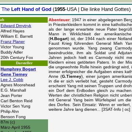
The
Left Hand of God
(
1955
-USA | Die linke Hand Gottes)
Abenteuer
: 1947 in einer abgelegenen Ber
tab
in Priesterkleidern kommt in eine katholisch
Edward Dmytryk
als der lange erwartete neue Pater begrüß
Alfred Hayes
Mann in Wirklichkeit der amerikanisch
William E. Barrett
(
H.Bogart
) ist, der 1944 nach einer Notla
Franz Planer
Faust Krieg führenden General Mieh Ya
Victor Young
genommen wurde. Yang zwang Carmody, d
Buddy Adler
beeindruckte, ihm als Soldat und Adjuta
20th Century Fox
Jahren jedoch hielt es Carmody nicht me
Kleidern eines getöteten Paters. In der Miss
Darsteller
die ungewohnte Rolle hinein gedrängt wird
Humphrey Bogart
immer erfolgreicher die Aufgaben eines kat
Gene Tierney
Anne (
G.Tierney
), einer jungen amerikan
Lee J. Cobb
in die er sich verliebt hat, gesteht Carmody,
Agnes Moorehead
erscheint Yang mit seinen Truppen und droht
E.G. Marshall
ein Dorf dem Erdboden gleich zu machen
Werten der christlichen Religion nicht unber
Jean Porter
mit General Yang beim Würfelspiel um die
Carl Benton Reid
des Dorfes. Sein Einsatz: Wenn er verliert
Victor Sen Yung
weitere Jahre lang dienen... [3SAT-Info | oc]
Philip Ahn
Benson Fong
87m (c)
März-April 1955