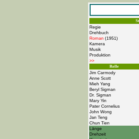
S
Regie
Drehbuch
Roman
(1951)
Kamera
Musik
Produktion
>>
Rolle
Jim Carmody
Anne Scott
Mieh Yang
Beryl Sigman
Dr. Sigman
Mary Yin
Pater Cornelius
John Wong
Jan Teng
Chun Tien
Länge
Drehzeit