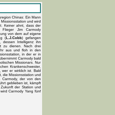
gregion Chinas: Ein Mann
e Missionsstation und wird
t. Keiner ahnt, dass der
e Flieger Jim Carmody
ndung von dem auf eigene
ng (
L.J.Cobb
) gefangen
essen Intelligenz ihn
nt zu dienen. Nach drei
hr aus und floh in den
ionsstation, in der er in
, übernimmt Carmody bald
holischen Missionars. Nur
ischen Krankenschwester,
 wer er wirklich ist. Bald
, die Missionsstation und
. Carmody, der von den
ührt geblieben ist, kämpft
 Zukunft der Station und
, wird Carmody Yang fünf