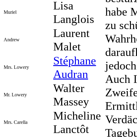
Lisa
habe M
Muriel
Langlois
zu sch
Laurent
Wahrhe
Andrew
Malet
darauf
Stéphane
jedoch
Mrs. Lowery
Audran
Auch I
Walter
Zweife
Mr. Lowery
Massey
Ermitt
Micheline
Verdäc
Mrs. Carella
Lanctôt
Tagebu