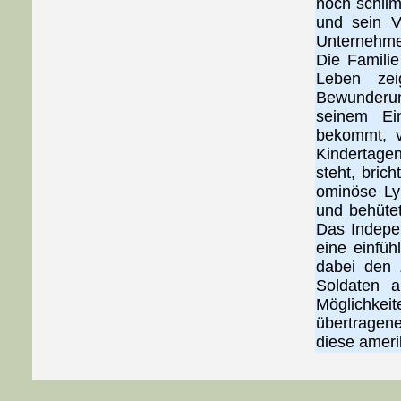
noch schlim
und sein V
Unternehmer
Die Familie
Leben zei
Bewunderun
seinem Ei
bekommt, v
Kindertagen
steht, bric
ominöse Lym
und behütet
Das Indepe
eine einfü
dabei den 
Soldaten 
Möglichke
übertragene
diese ameri