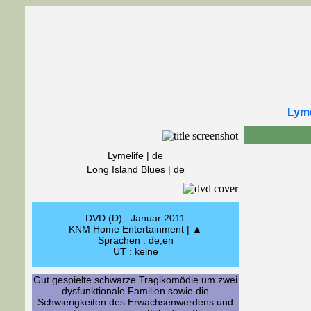
Lyme
Lymelife | de
Long Island Blues | de
DVD (D) : Januar 2011
KNM Home Entertainment | ▲
Sprachen : de,en
UT : keine
Gut gespielte schwarze Tragikomödie um zwei
dysfunktionale Familien sowie die
Schwierigkeiten des Erwachsenwerdens und