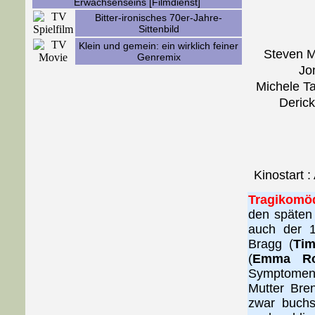
Erwachsenseins [Filmdienst]
Bitter-ironisches 70er-Jahre-
Sittenbild
Klein und gemein: ein wirklich feiner
Steven M
Genremix
Jo
Michele Ta
Derick
Kinostart :
Tragikomö
den späten
auch der 15
Bragg (
Tim
(
Emma Ro
Symptomen u
Mutter Bre
zwar buchs