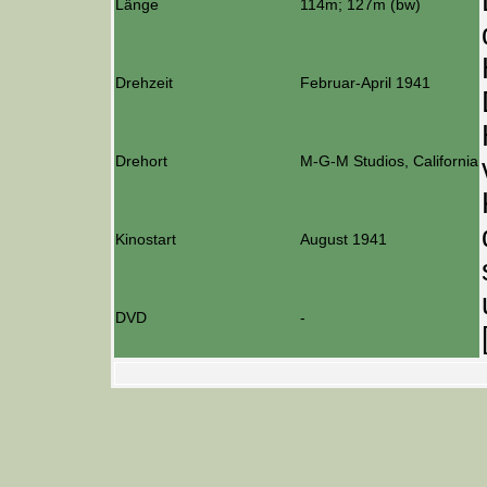
Länge
114m; 127m (bw)
Drehzeit
Februar-April 1941
Drehort
M-G-M Studios, California
Kinostart
August 1941
DVD
-