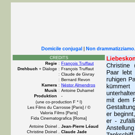
Domicile conjugal
|
Non drammatizziamo...
CREDITS
Liebesko
Regie
:
François Truffaut
Christine 
Drehbuch
+ Dialoge
:
François Truffaut
Paar lebt
:
Claude de Givray
ruhigen Pa
:
Bernard Revon
Kamera
:
Néstor Almendros
kümmert 
Musik
:
Antoine Duhamel
unterhalte
Produktion
-
mit dem F
(une co-production F * I)
Gestaltun
Les Films du Carrosse [Paris] / ©
Valoria Films [Paris]
er beginnt
Fida Cinematografica [Roma]
er - zufäl
Antoine Doinel
..
Jean-Pierre Léaud
Anstellun
Christine Doinel
..
Claude Jade
Tankschif