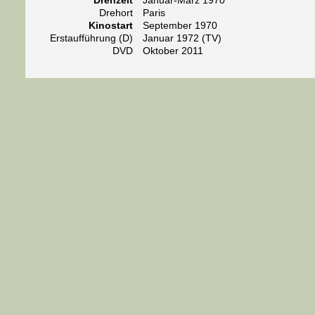
Drehzeit
Januar-März 1970
Drehort
Paris
Kinostart
September 1970
Erstaufführung (D)
Januar 1972 (TV)
DVD
Oktober 2011