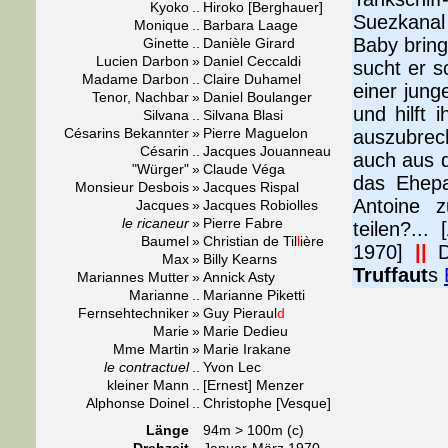
Kyoko
..
Hiroko [Berghauer]
Suezkanal
Monique
..
Barbara Laage
Baby bring
Ginette
..
Danièle Girard
Lucien Darbon
»
Daniel Ceccaldi
sucht er s
Madame Darbon
..
Claire Duhamel
einer jung
Tenor, Nachbar
»
Daniel Boulanger
und hilft
Silvana
..
Silvana Blasi
Césarins Bekannter
»
Pierre Maguelon
auszubrec
Césarin
..
Jacques Jouanneau
auch aus 
"Würger"
»
Claude Véga
das Ehepa
Monsieur Desbois
»
Jacques Rispal
Antoine 
Jacques
»
Jacques Robiolles
le ricaneur
»
Pierre Fabre
teilen?...
Baumel
»
Christian de Til
l
ière
1970]
||
Di
Max
»
Billy Kearns
Truffaut
s
Mariannes Mutter
»
Annick Asty
Marianne
..
Marianne Piketti
Fernsehtechniker
»
Guy Pieraul
d
Marie
»
Marie Dedieu
Mme Martin
»
Marie Irakane
le contractuel
..
Yvon Lec
kleiner Mann
..
[Ernest] Menzer
Alphonse Doinel
..
Christophe [Vesque]
Länge
94m > 100m (c)