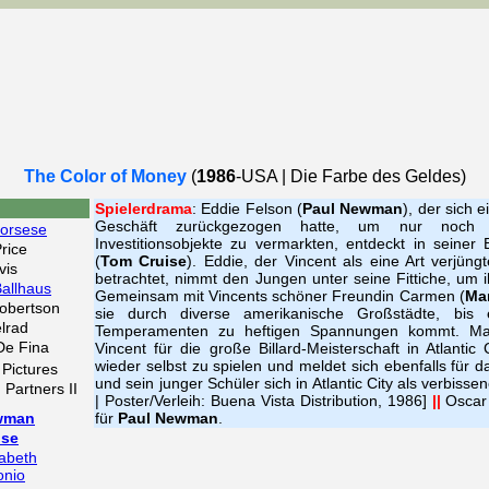
The Color of Money
(
1986
-USA | Die Farbe des Geldes)
Spielerdrama
: Eddie Felson (
Paul Newman
), der sich e
Geschäft zurückgezogen hatte, um nur noch N
corsese
Investitionsobjekte zu vermarkten, entdeckt in seiner
rice
(
Tom Cruise
). Eddie, der Vincent als eine Art verjün
vis
betrachtet, nimmt den Jungen unter seine Fittiche, um i
Ballhaus
Gemeinsam mit Vincents schöner Freundin Carmen (
Mar
obertson
sie durch diverse amerikanische Großstädte, bis
elrad
Temperamenten zu heftigen Spannungen kommt. Man
De Fina
Vincent für die große Billard-Meisterschaft in Atlantic 
wieder selbst zu spielen und meldet sich ebenfalls für d
 Pictures
und sein junger Schüler sich in Atlantic City als verbis
 Partners II
| Poster/Verleih: Buena Vista Distribution, 1986]
||
Oscar 
wman
für
Paul Newman
.
ise
zabeth
onio