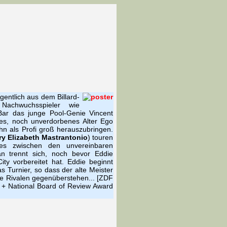
igentlich aus dem Billard-
achwuchsspieler wie
 Bar das junge Pool-Genie Vincent
gtes, noch unverdorbenes Alter Ego
hn als Profi groß herauszubringen.
y Elizabeth Mastrantonio
) touren
 es zwischen den unvereinbaren
 trennt sich, noch bevor Eddie
City vorbereitet hat. Eddie beginnt
as Turnier, so dass der alte Meister
sene Rivalen gegenüberstehen... [ZDF
+ National Board of Review Award