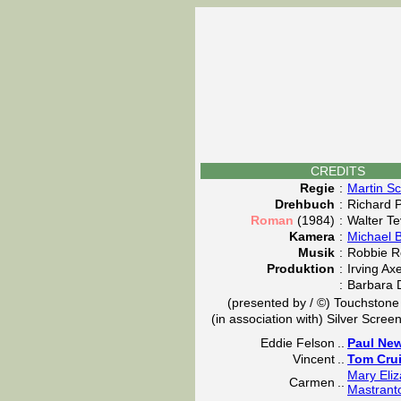
CREDITS
Regie
:
Martin S
Drehbuch
:
Richard P
Roman
(1984)
:
Walter Te
Kamera
:
Michael 
Musik
:
Robbie R
Produktion
:
Irving Ax
:
Barbara 
(presented by / ©) Touchstone
(in association with) Silver Screen
Eddie Felson
..
Paul Ne
Vincent
..
Tom Cru
Mary Eli
Carmen
..
Mastrant