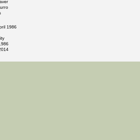
aver
urro
s
ril 1986
ity
1986
2014