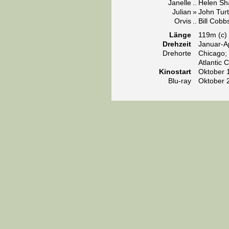
Janelle
..
Helen Sh
Julian
»
John Turt
Orvis
..
Bill Cobb
Länge
119m (c)
Drehzeit
Januar-Ap
Drehorte
Chicago;
Atlantic C
Kinostart
Oktober 
Blu-ray
Oktober 