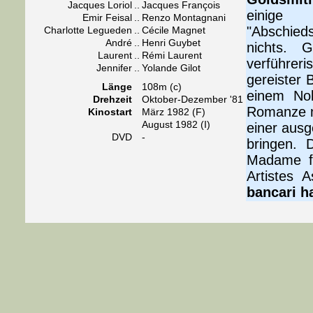
Jacques Loriol
..
Jacques François
einige 
Emir Feisal
..
Renzo Montagnani
"Abschied
Charlotte Legueden
..
Cécile Magnet
André
..
Henri Guybet
nichts. G
Laurent
..
Rémi Laurent
verführeri
Jennifer
..
Yolande Gilot
gereister 
Länge
108m (c)
einem Nob
Drehzeit
Oktober-Dezember '81
Romanze mi
Kinostart
März 1982 (F)
August 1982 (I)
einer aus
DVD
-
bringen. 
Madame fü
Artistes 
bancari h