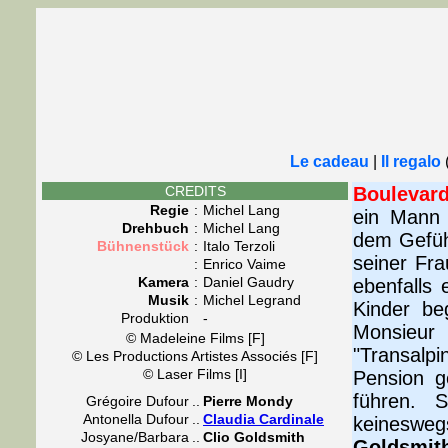
Le cadeau
|
Il regalo
CREDITS
Boulevar
Regie
:
Michel Lang
ein Mann 
Drehbuch
:
Michel Lang
dem Gefüh
Bühnenstück
:
Italo Terzoli
seiner Fra
:
Enrico Vaime
Kamera
:
Daniel Gaudry
ebenfalls
Musik
:
Michel Legrand
Kinder be
Produktion
-
Monsieur 
© Madeleine Films [F]
"Transalp
© Les Productions Artistes Associés [F]
© Laser Films [I]
Pension g
führen. 
Grégoire Dufour
..
Pierre Mondy
Antonella Dufour
..
Claudia Cardinale
keinesweg
Josyane/Barbara
..
Clio Goldsmith
Goldsmit